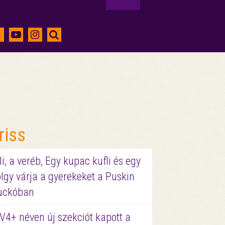
riss
li, a veréb, Egy kupac kufli és egy
lgy várja a gyerekeket a Puskin
uckóban
V4+ néven új szekciót kapott a