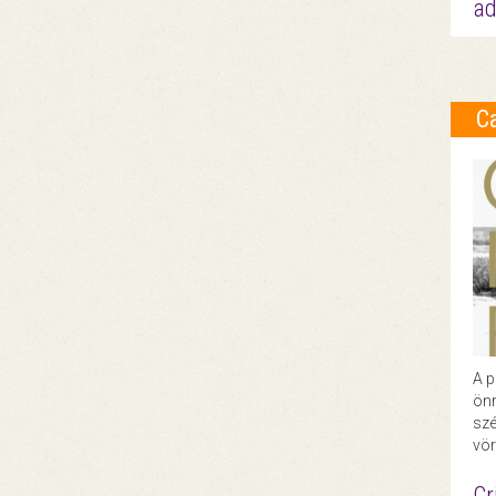
ad
C
A p
önr
szé
vör
Cr