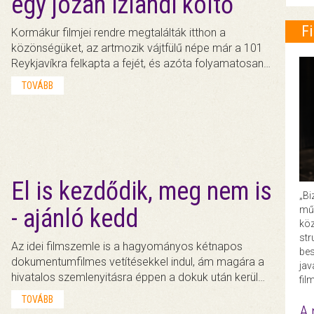
egy józan izlandi költő
F
Kormákur filmjei rendre megtalálták itthon a
közönségüket, az artmozik vájtfülű népe már a 101
Reykjavíkra felkapta a fejét, és azóta folyamatosan…
TOVÁBB
El is kezdődik, meg nem is
„Bi
műk
- ajánló kedd
köz
str
Az idei filmszemle is a hagyományos kétnapos
bes
dokumentumfilmes vetítésekkel indul, ám magára a
ja
hivatalos szemlenyitásra éppen a dokuk után kerül…
fil
TOVÁBB
A 