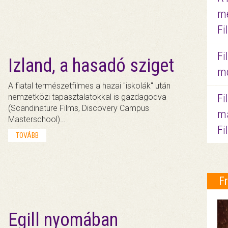
me
Fi
Fi
Izland, a hasadó sziget
mo
A fiatal természetfilmes a hazai "iskolák" után
nemzetközi tapasztalatokkal is gazdagodva
Fi
(Scandinature Films, Discovery Campus
ma
Masterschool)…
Fi
TOVÁBB
F
Egill nyomában