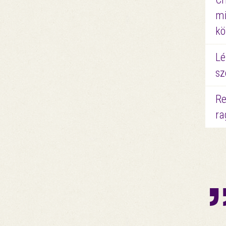
mi
kö
Lé
sz
Re
ra