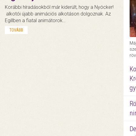
Korábbi híradásokból már kiderült, hogy a Nyócker!
alkotói újabb animációs alkotáson dolgoznak. Az
Egillben a fiatal animátorok…
TOVÁBB
Máj
sze
röv
Ko
Kr
gy
Rö
ni
De