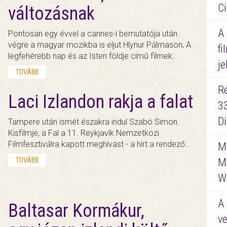
Ci
változásnak
A
Pontosan egy évvel a cannes-i bemutatója után
végre a magyar mozikba is eljut Hlynur Pálmason, A
fi
legfehérebb nap és az Isten földje című filmek…
je
TOVÁBB
R
Laci Izlandon rakja a falat
3
D
Tampere után ismét északra indul Szabó Simon.
Kisfilmje, a Fal a 11. Reykjavík Nemzetközi
Filmfesztiválra kapott meghívást - a hírt a rendező…
Me
TOVÁBB
M
W
A 
Baltasar Kormákur,
ve