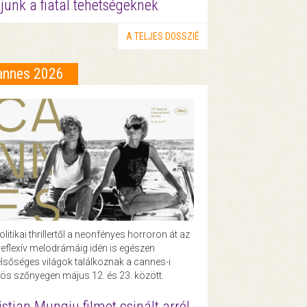
junk a fiatal tehetségeknek
A TELJES DOSSZIÉ
annes 2026
olitikai thrillertől a neonfényes horroron át az
eflexív melodrámáig idén is egészen
lsőséges világok találkoznak a cannes-i
ös szőnyegen május 12. és 23. között.
istian Mungiu filmet csinált arról,