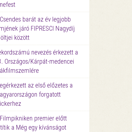
nefest
 Csendes barát az év legjobb
lmjének járó FIPRESCI Nagydíj
löltjei között
ekordszámú nevezés érkezett a
3. Országos/Kárpát-medencei
iákfilmszemlére
gérkezett az első előzetes a
agyarországon forgatott
ickerhez
Filmpikniken premier előtt
títik a Még egy kívánságot