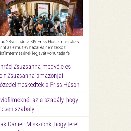
us 28-án indul a XIV. Friss Hús, ami szokás
rint az elmúlt év hazai és nemzetközi
idfilmtermésének legjavát vonultatja fel.
nrád Zsuzsanna medvéje és
eif Zsuzsanna amazonjai
őzedelmeskedtek a Friss Húson
vidfilmeknél az a szabály, hogy
ncsen szabály
ák Dániel: Missziónk, hogy teret