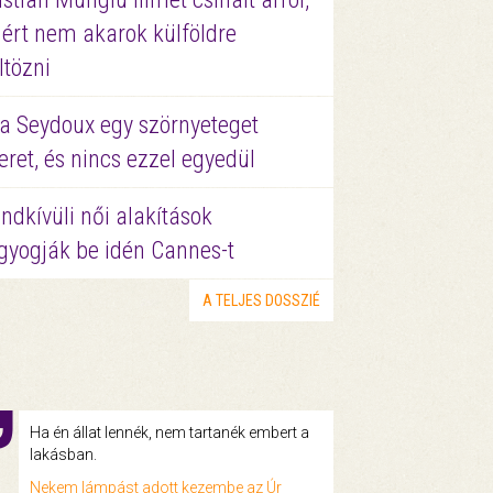
ért nem akarok külföldre
ltözni
a Seydoux egy szörnyeteget
eret, és nincs ezzel egyedül
ndkívüli női alakítások
gyogják be idén Cannes-t
A TELJES DOSSZIÉ
Ha én állat lennék, nem tartanék embert a
lakásban.
Nekem lámpást adott kezembe az Úr