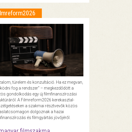
ilmreform2026
zalom, türelem és konzultáció. Ha ez megvan,
ödni fog a rendszer” – megkezdődött a
ös gondolkodás egy új filmfinanszírozási
uktúráról. A Filmreform2026 kerekasztal-
zélgetéseken a szakmai résztvevők közös
vaslatcsomagon dolgoznak a hazai
mfinanszírozás és filmgyártás jövőjéről.
magyar filmszakma