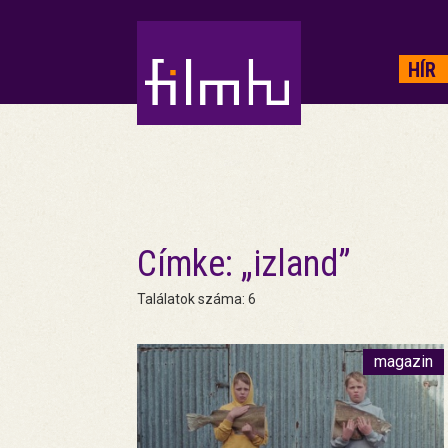
HIRDETÉS
HÍR
Címke: „izland”
Találatok száma: 6
magazin