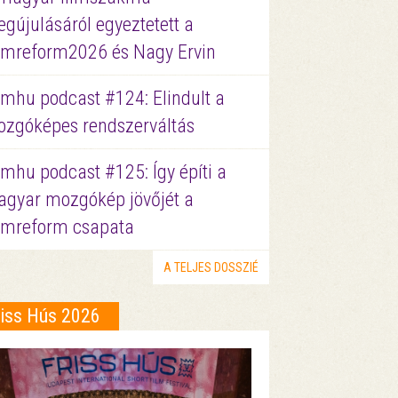
gújulásáról egyeztetett a
lmreform2026 és Nagy Ervin
lmhu podcast #124: Elindult a
zgóképes rendszerváltás
lmhu podcast #125: Így építi a
gyar mozgókép jövőjét a
lmreform csapata
A TELJES DOSSZIÉ
riss Hús 2026