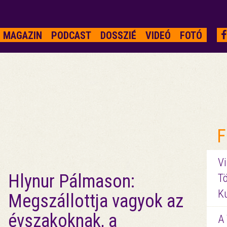
MAGAZIN
PODCAST
DOSSZIÉ
VIDEÓ
FOTÓ
F
Vi
Hlynur Pálmason:
Tö
K
Megszállottja vagyok az
évszakoknak, a
A 