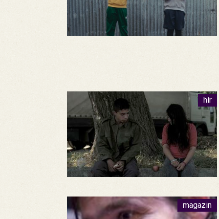
hír
magazin