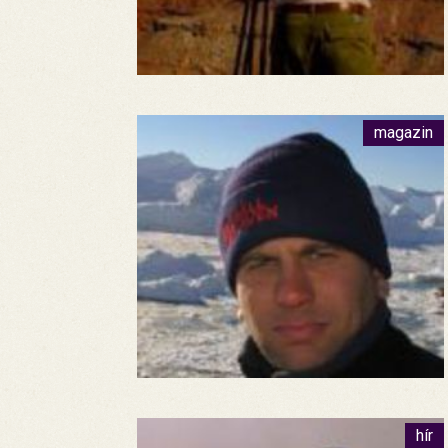
magazin
hír