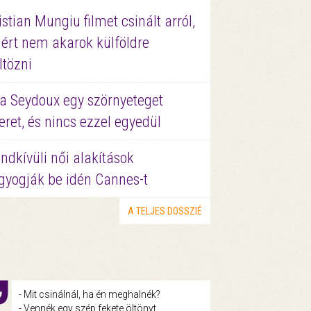
istian Mungiu filmet csinált arról,
ért nem akarok külföldre
ltözni
a Seydoux egy szörnyeteget
eret, és nincs ezzel egyedül
ndkívüli női alakítások
gyogják be idén Cannes-t
A TELJES DOSSZIÉ
- Mit csinálnál, ha én meghalnék?
- Vennék egy szép fekete öltönyt.