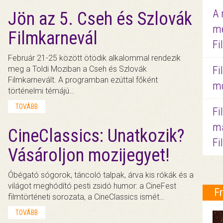
A 
Jön az 5. Cseh és Szlovák
me
Filmkarnevál
Fi
Február 21-25 között ötödik alkalommal rendezik
meg a Toldi Moziban a Cseh és Szlovák
Fi
Filmkarnevált. A programban ezúttal főként
mo
történelmi témájú…
TOVÁBB
Fi
ma
CineClassics: Unatkozik?
Fi
Vásároljon mozijegyet!
Óbégató sógorok, táncoló talpak, árva kis rókák és a
világot meghódító pesti zsidó humor: a CineFest
F
filmtörténeti sorozata, a CineClassics ismét…
TOVÁBB