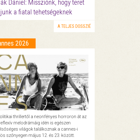
ák Dániel: Missziónk, hogy teret
junk a fiatal tehetségeknek
A TELJES DOSSZIÉ
annes 2026
olitikai thrillertől a neonfényes horroron át az
eflexív melodrámáig idén is egészen
lsőséges világok találkoznak a cannes-i
ös szőnyegen május 12. és 23. között.