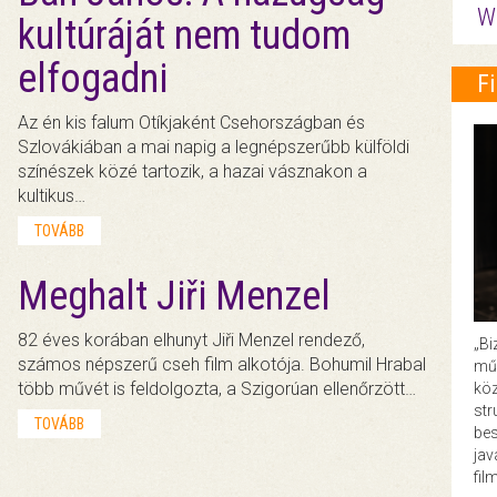
W
kultúráját nem tudom
elfogadni
F
Az én kis falum Otíkjaként Csehországban és
Szlovákiában a mai napig a legnépszerűbb külföldi
színészek közé tartozik, a hazai vásznakon a
kultikus…
TOVÁBB
Meghalt Jiři Menzel
82 éves korában elhunyt Jiři Menzel rendező,
„Bi
számos népszerű cseh film alkotója. Bohumil Hrabal
műk
több művét is feldolgozta, a Szigorúan ellenőrzött…
köz
str
TOVÁBB
bes
ja
fil