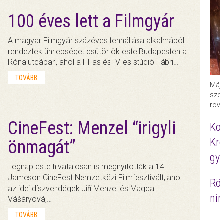
100 éves lett a Filmgyár
A magyar Filmgyár százéves fennállása alkalmából
rendeztek ünnepséget csütörtök este Budapesten a
Róna utcában, ahol a III-as és IV-es stúdió Fábri…
TOVÁBB
Máj
sze
röv
CineFest: Menzel “irigyli
Ko
Kr
önmagát”
gy
Tegnap este hivatalosan is megnyitották a 14.
Jameson CineFest Nemzetközi Filmfesztivált, ahol
Rö
az idei díszvendégek Jiří Menzel és Magda
ni
Vášáryová,…
TOVÁBB