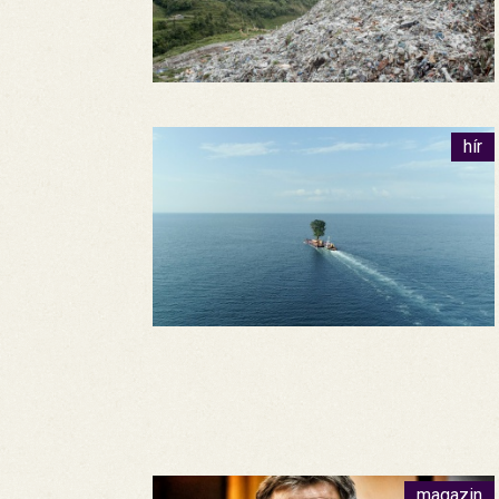
hír
magazin