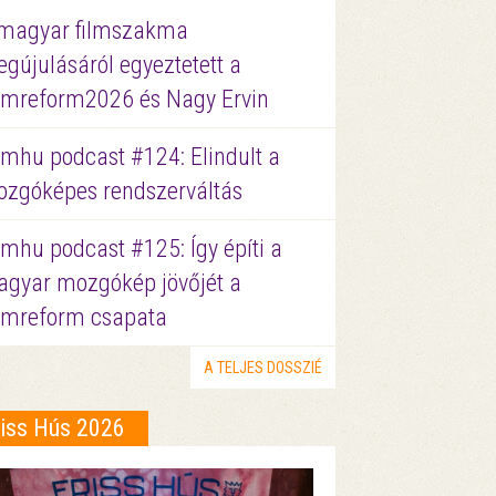
magyar filmszakma
gújulásáról egyeztetett a
lmreform2026 és Nagy Ervin
lmhu podcast #124: Elindult a
zgóképes rendszerváltás
lmhu podcast #125: Így építi a
gyar mozgókép jövőjét a
lmreform csapata
A TELJES DOSSZIÉ
riss Hús 2026