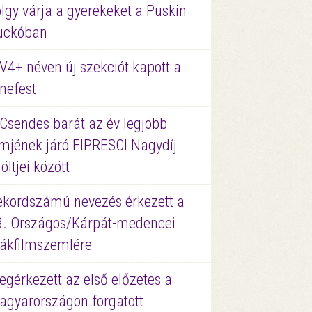
lgy várja a gyerekeket a Puskin
uckóban
V4+ néven új szekciót kapott a
nefest
 Csendes barát az év legjobb
lmjének járó FIPRESCI Nagydíj
löltjei között
ekordszámú nevezés érkezett a
3. Országos/Kárpát-medencei
iákfilmszemlére
gérkezett az első előzetes a
agyarországon forgatott