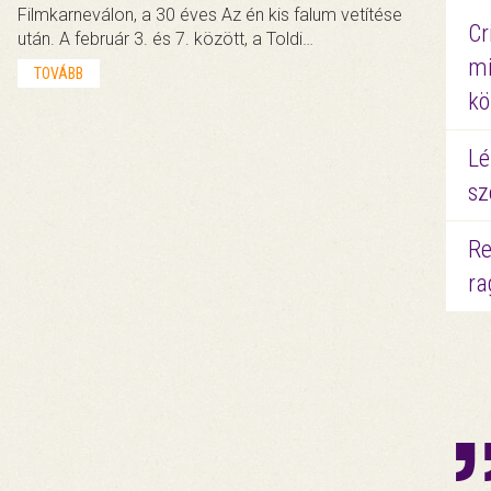
Filmkarneválon, a 30 éves Az én kis falum vetítése
Cr
után. A február 3. és 7. között, a Toldi…
mi
TOVÁBB
kö
Lé
sz
Re
ra