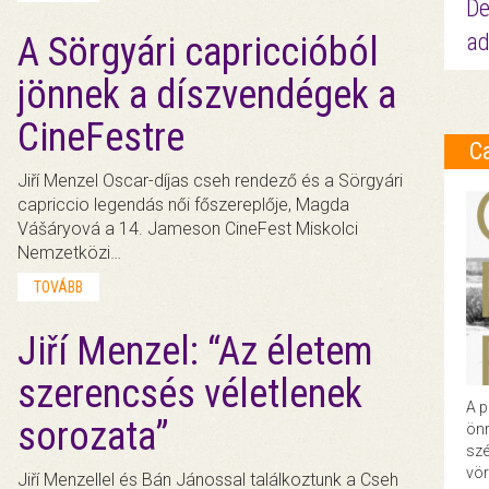
De
ad
A Sörgyári capriccióból
jönnek a díszvendégek a
CineFestre
C
Jiří Menzel Oscar-díjas cseh rendező és a Sörgyári
capriccio legendás női főszereplője, Magda
Vášáryová a 14. Jameson CineFest Miskolci
Nemzetközi…
TOVÁBB
Jiří Menzel: “Az életem
szerencsés véletlenek
A p
sorozata”
önr
szé
vör
Jiří Menzellel és Bán Jánossal találkoztunk a Cseh