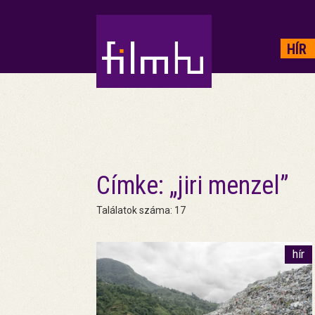
HIRDETÉS
HÍR
Címke: „jiri menzel”
Találatok száma: 17
hír