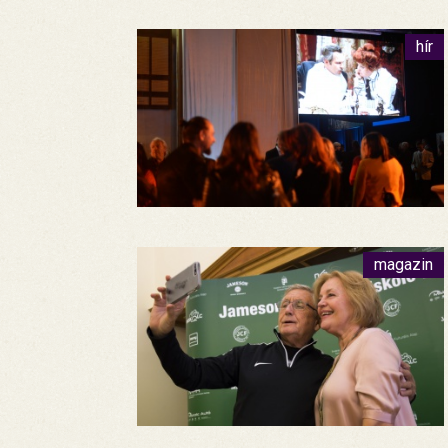
hír
magazin