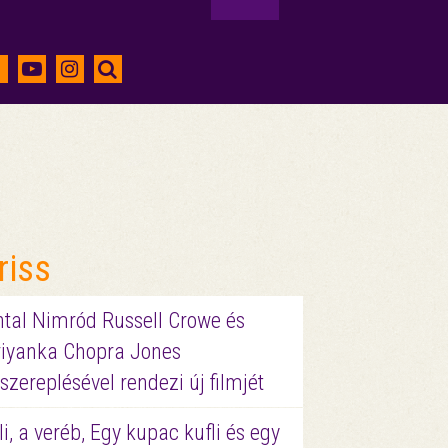
riss
ntal Nimród Russell Crowe és
riyanka Chopra Jones
szereplésével rendezi új filmjét
li, a veréb, Egy kupac kufli és egy