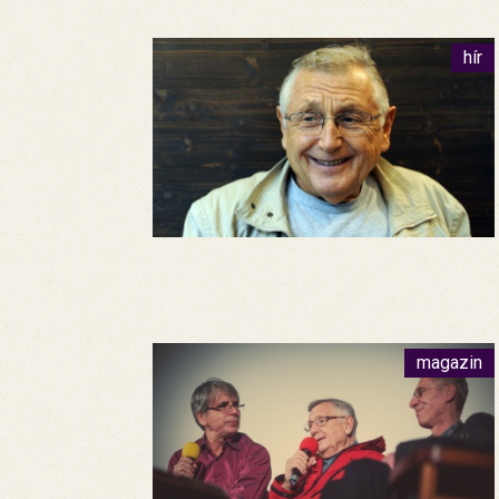
hír
magazin