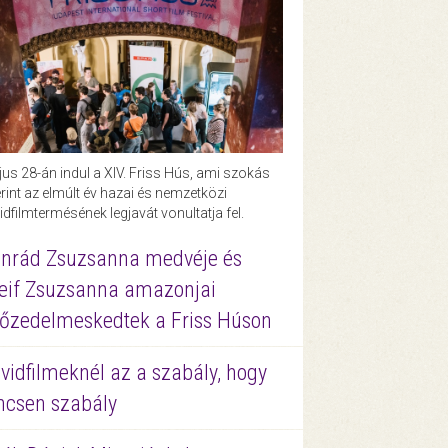
us 28-án indul a XIV. Friss Hús, ami szokás
rint az elmúlt év hazai és nemzetközi
idfilmtermésének legjavát vonultatja fel.
nrád Zsuzsanna medvéje és
eif Zsuzsanna amazonjai
őzedelmeskedtek a Friss Húson
vidfilmeknél az a szabály, hogy
ncsen szabály