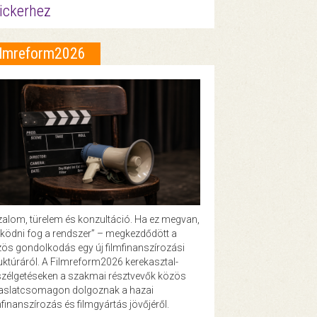
ickerhez
ilmreform2026
zalom, türelem és konzultáció. Ha ez megvan,
ödni fog a rendszer” – megkezdődött a
ös gondolkodás egy új filmfinanszírozási
uktúráról. A Filmreform2026 kerekasztal-
zélgetéseken a szakmai résztvevők közös
vaslatcsomagon dolgoznak a hazai
mfinanszírozás és filmgyártás jövőjéről.