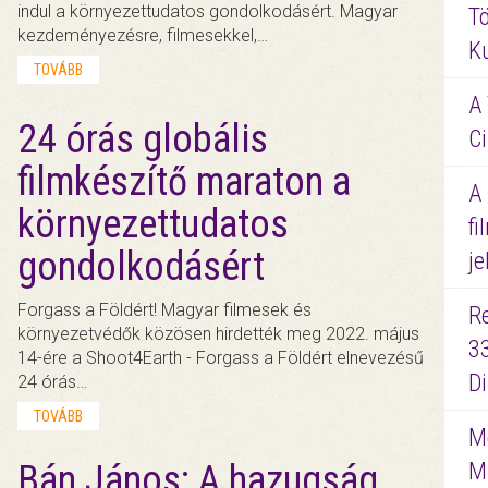
indul a környezettudatos gondolkodásért. Magyar
Tö
kezdeményezésre, filmesekkel,…
K
TOVÁBB
A 
24 órás globális
Ci
filmkészítő maraton a
A
környezettudatos
fi
gondolkodásért
je
Forgass a Földért! Magyar filmesek és
R
környezetvédők közösen hirdették meg 2022. május
3
14-ére a Shoot4Earth - Forgass a Földért elnevezésű
D
24 órás…
TOVÁBB
Me
M
Bán János: A hazugság