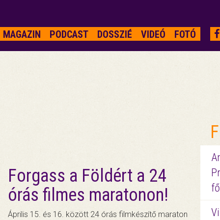
MAGAZIN
PODCAST
DOSSZIÉ
VIDEÓ
FOTÓ
F
A
Forgass a Földért a 24
P
fő
órás filmes maratonon!
Vi
Április 15. és 16. között 24 órás filmkészítő maraton