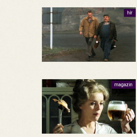
hír
magazin