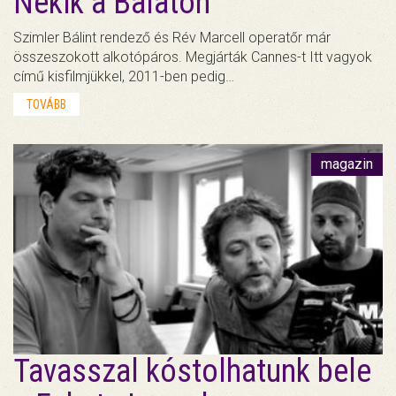
Nekik a Balaton
Szimler Bálint rendező és Rév Marcell operatőr már
összeszokott alkotópáros. Megjárták Cannes-t Itt vagyok
című kisfilmjükkel, 2011-ben pedig…
TOVÁBB
magazin
Tavasszal kóstolhatunk bele