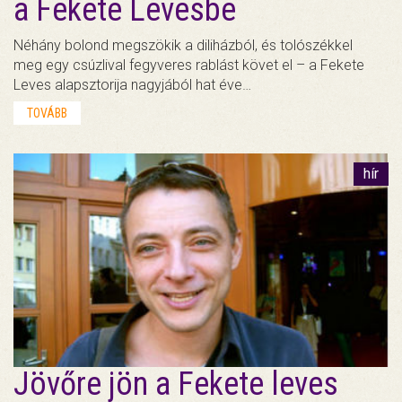
a Fekete Levesbe
Néhány bolond megszökik a diliházból, és tolószékkel
meg egy csúzlival fegyveres rablást követ el – a Fekete
Leves alapsztorija nagyjából hat éve…
TOVÁBB
hír
Jövőre jön a Fekete leves