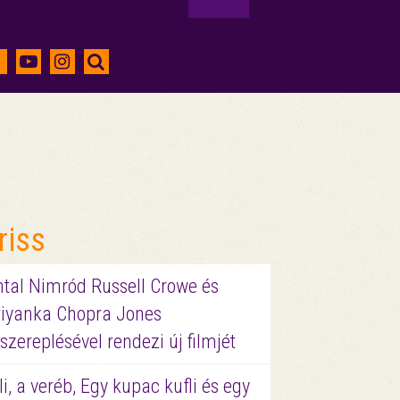
riss
ntal Nimród Russell Crowe és
riyanka Chopra Jones
szereplésével rendezi új filmjét
li, a veréb, Egy kupac kufli és egy