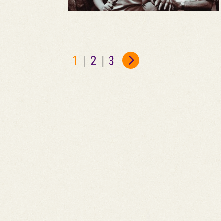
1
|
2
|
3