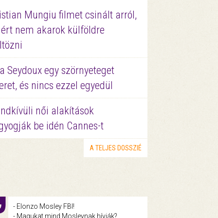
istian Mungiu filmet csinált arról,
ért nem akarok külföldre
ltözni
a Seydoux egy szörnyeteget
eret, és nincs ezzel egyedül
ndkívüli női alakítások
gyogják be idén Cannes-t
A TELJES DOSSZIÉ
- Elonzo Mosley FBI!
- Magukat mind Mosleynak hívják?