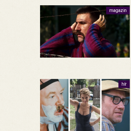
magazin
hír