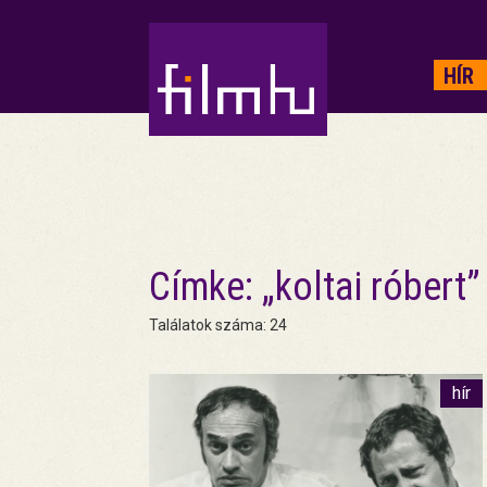
HIRDETÉS
HÍR
Címke: „koltai róbert”
Találatok száma: 24
hír