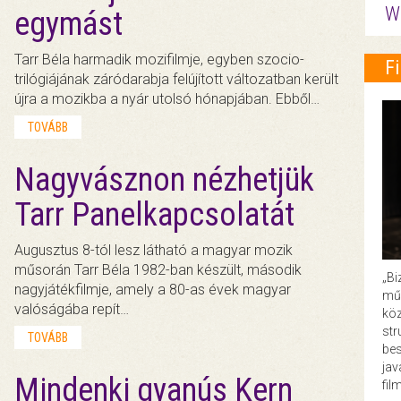
W
egymást
Tarr Béla harmadik mozifilmje, egyben szocio-
F
trilógiájának záródarabja felújított változatban került
újra a mozikba a nyár utolsó hónapjában. Ebből…
TOVÁBB
Nagyvásznon nézhetjük
Tarr Panelkapcsolatát
Augusztus 8-tól lesz látható a magyar mozik
műsorán Tarr Béla 1982-ban készült, második
„Bi
nagyjátékfilmje, amely a 80-as évek magyar
műk
valóságába repít…
köz
str
TOVÁBB
bes
ja
Mindenki gyanús Kern
fil