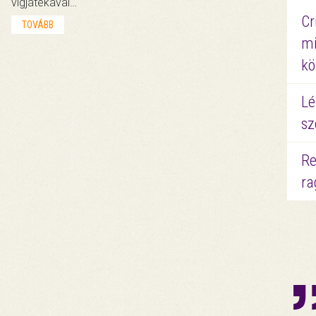
vígjátékával…
Cr
TOVÁBB
mi
kö
Lé
sz
Re
ra