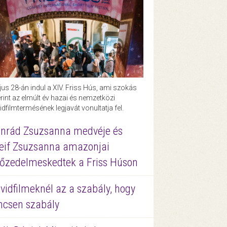
us 28-án indul a XIV. Friss Hús, ami szokás
rint az elmúlt év hazai és nemzetközi
idfilmtermésének legjavát vonultatja fel.
nrád Zsuzsanna medvéje és
eif Zsuzsanna amazonjai
őzedelmeskedtek a Friss Húson
vidfilmeknél az a szabály, hogy
ncsen szabály