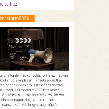
ickerhez
ilmreform2026
zalom, türelem és konzultáció. Ha ez megvan,
ödni fog a rendszer” – megkezdődött a
ös gondolkodás egy új filmfinanszírozási
uktúráról. A Filmreform2026 kerekasztal-
zélgetéseken a szakmai résztvevők közös
vaslatcsomagon dolgoznak a hazai
mfinanszírozás és filmgyártás jövőjéről.