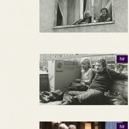
hír
hír