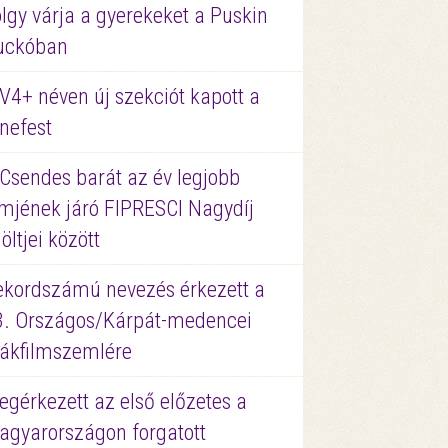
lgy várja a gyerekeket a Puskin
uckóban
V4+ néven új szekciót kapott a
nefest
 Csendes barát az év legjobb
lmjének járó FIPRESCI Nagydíj
löltjei között
ekordszámú nevezés érkezett a
3. Országos/Kárpát-medencei
iákfilmszemlére
gérkezett az első előzetes a
agyarországon forgatott