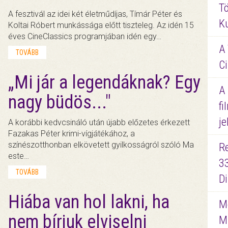
Tö
A fesztivál az idei két életműdíjas, Tímár Péter és
K
Koltai Róbert munkássága előtt tiszteleg. Az idén 15
éves CineClassics programjában idén egy…
A 
TOVÁBB
Ci
„Mi jár a legendáknak? Egy
A
nagy büdös..."
fi
je
A korábbi kedvcsináló után újabb előzetes érkezett
Fazakas Péter krimi-vígjátékához, a
színészotthonban elkövetett gyilkosságról szóló Ma
R
este…
3
TOVÁBB
D
Hiába van hol lakni, ha
Me
nem bírjuk elviselni
M