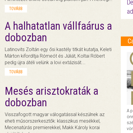
De
TOVÁBB
ad
A halhatatlan vállfaárus a
dobozban
C
Latinovits Zoltán egy ősi kastély titkát kutatja, Keleti
Márton kifordítja Rómeót és Júliát, Koltai Róbert
pedig újra átéli velünk a lovi extázisát.…
TOVÁBB
Mesés arisztokraták a
dobozban
A p
Visszafogott magyar válogatással készülnek az
önr
eheti műsorszerkesztők: klasszikus mesékkel,
szé
Mecenatúrás premierekkel, Makk Károly korai
vör