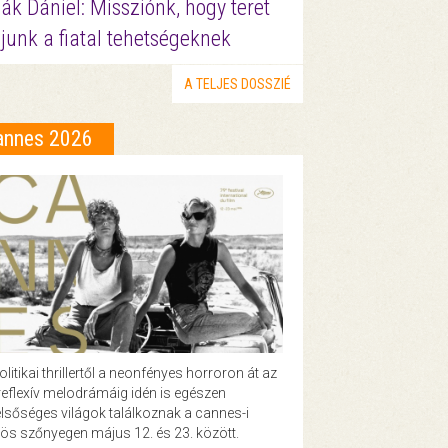
ák Dániel: Missziónk, hogy teret
junk a fiatal tehetségeknek
A TELJES DOSSZIÉ
annes 2026
olitikai thrillertől a neonfényes horroron át az
eflexív melodrámáig idén is egészen
lsőséges világok találkoznak a cannes-i
ös szőnyegen május 12. és 23. között.