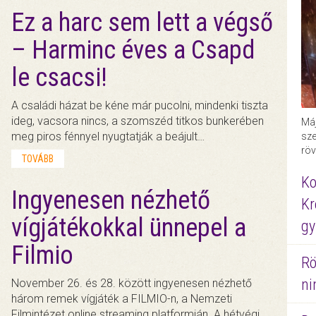
Ez a harc sem lett a végső
– Harminc éves a Csapd
le csacsi!
A családi házat be kéne már pucolni, mindenki tiszta
ideg, vacsora nincs, a szomszéd titkos bunkerében
Máj
meg piros fénnyel nyugtatják a beájult…
sze
röv
TOVÁBB
Ko
Ingyenesen nézhető
Kr
vígjátékokkal ünnepel a
gy
Filmio
Rö
ni
November 26. és 28. között ingyenesen nézhető
három remek vígjáték a FILMIO-n, a Nemzeti
Filmintézet online streaming platformján. A hétvégi…