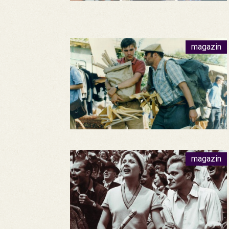
magazin
magazin