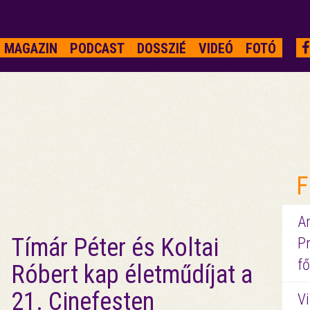
MAGAZIN
PODCAST
DOSSZIÉ
VIDEÓ
FOTÓ
F
A
Tímár Péter és Koltai
P
fő
Róbert kap életműdíjat a
21. Cinefesten
Vi