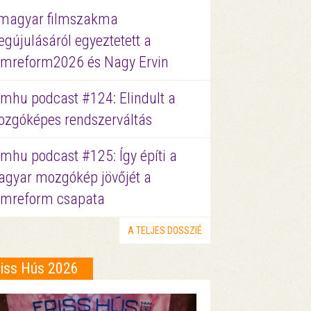
magyar filmszakma
gújulásáról egyeztetett a
lmreform2026 és Nagy Ervin
lmhu podcast #124: Elindult a
zgóképes rendszerváltás
lmhu podcast #125: Így építi a
gyar mozgókép jövőjét a
lmreform csapata
A TELJES DOSSZIÉ
riss Hús 2026