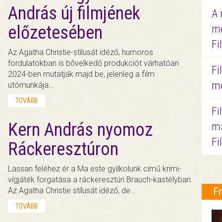
András új filmjének
A 
előzetesében
me
Fi
Az Agatha Christie-stílusát idéző, humoros
fordulatokban is bővelkedő produkciót várhatóan
Fi
2024-ben mutatják majd be, jelenleg a film
mo
utómunkája…
TOVÁBB
Fi
Kern András nyomoz
ma
Fi
Ráckeresztúron
Lassan feléhez ér a Ma este gyilkolunk című krimi-
vígjáték forgatása a ráckeresztúri Brauch-kastélyban.
F
Az Agatha Christie stílusát idéző, de…
TOVÁBB