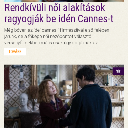
Rendkívüli női alakítások
ragyogják be idén Cannes-t
Még bőven az idei cannes-i filmfesztivál első felében
járunk, de a főképp női nézőpontot választó
versenyfilmekben máris csak úgy sorjáznak az…
TOVÁBB
hír