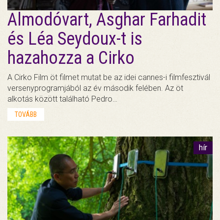
Almodóvart, Asghar Farhadit
és Léa Seydoux-t is
hazahozza a Cirko
A Cirko Film öt filmet mutat be az idei cannes-i filmfesztivál
versenyprogramjából az év második felében. Az öt
alkotás között található Pedro…
TOVÁBB
hír