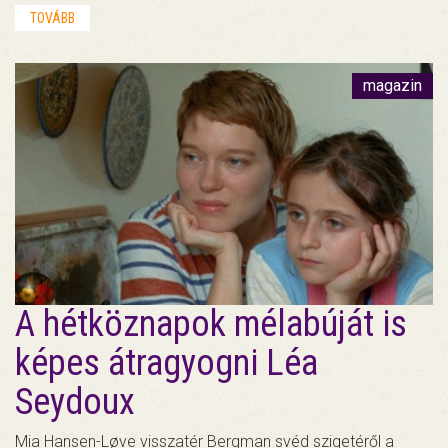
TOVÁBB
magazin
A hétköznapok mélabúját is
képes átragyogni Léa
Seydoux
Mia Hansen-Løve visszatér Bergman svéd szigetéről a