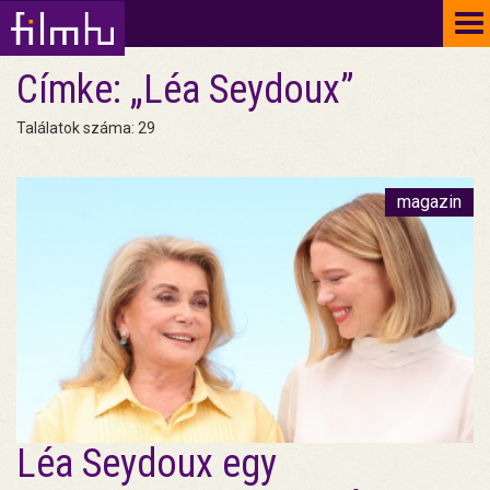
To
na
Címke: „Léa Seydoux”
Találatok száma: 29
magazin
Léa Seydoux egy