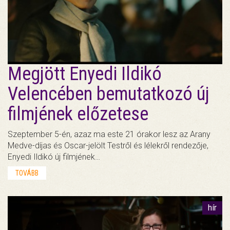
Megjött Enyedi Ildikó
Velencében bemutatkozó új
filmjének előzetese
Szeptember 5-én, azaz ma este 21 órakor lesz az Arany
Medve-díjas és Oscar-jelölt Testről és lélekről rendezője,
Enyedi Ildikó új filmjének…
TOVÁBB
hír