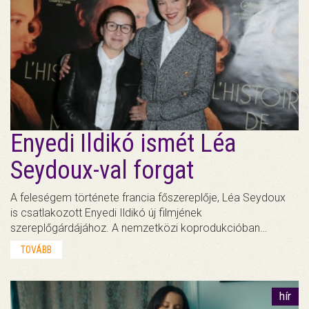
Enyedi Ildikó ismét Léa
Seydoux-val forgat
A feleségem története francia főszereplője, Léa Seydoux
is csatlakozott Enyedi Ildikó új filmjének
szereplőgárdájához. A nemzetközi koprodukcióban…
TOVÁBB
hír