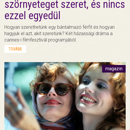
szörnyeteget szeret, és nincs
ezzel egyedül
Hogyan szerethetünk egy bántalmazó férfit és hogyan
hagyjuk el azt, akit szeretünk? Két házassági dráma a
cannes-i filmfesztivál programjából.
TOVÁBB
magazin