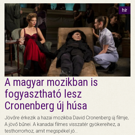
hír
A magyar mozikban is
fogyasztható lesz
Cronenberg új húsa
Jövőre érkezik a hazai mozikba David Cronenberg új filmje,
A jövő bűnei. A kanadai filmes visszatér gyökereihez, a
testhorrorhoz, amit megspékel jó…