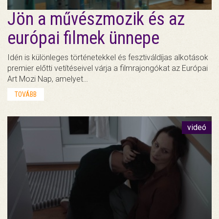
Jön a művészmozik és az
európai filmek ünnepe
Idén is különleges történetekkel és fesztiváldíjas alkotások
premier előtti vetítéseivel várja a filmrajongókat az Európai
Art Mozi Nap, amelyet…
TOVÁBB
videó