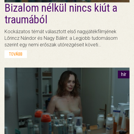
Bizalom nélkül nincs kiút a
traumából
Kockázatos témát választott első nagyjátékfilmjének
Lőrincz Nándor és Nagy Bálint: a Legjobb tudomásom
szerint egy nemi erőszak utórezgéseit követi…
TOVÁBB
hír