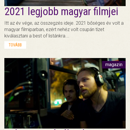
2021 legjobb magyar filmjei
Itt az év vége, az összegzés ideje. 2021 bőséges év volt a
magyar filmiparban, ezért nehéz volt csupán tízet
kiválasztani a best of listánkra.…
TOVÁBB
magazin