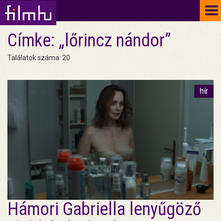
To
na
Címke: „lőrincz nándor”
Találatok száma: 20
hír
Hámori Gabriella lenyűgöző