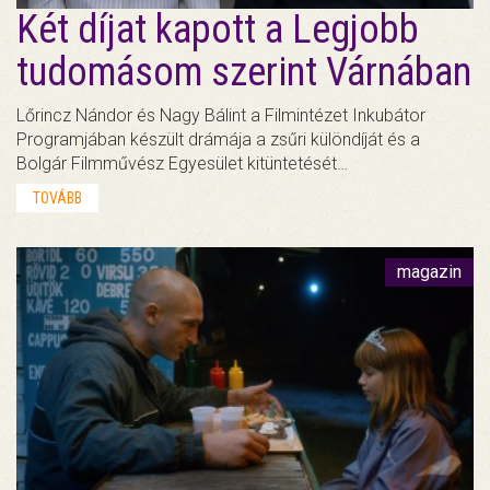
Két díjat kapott a Legjobb
tudomásom szerint Várnában
Lőrincz Nándor és Nagy Bálint a Filmintézet Inkubátor
Programjában készült drámája a zsűri különdíját és a
Bolgár Filmművész Egyesület kitüntetését…
TOVÁBB
magazin