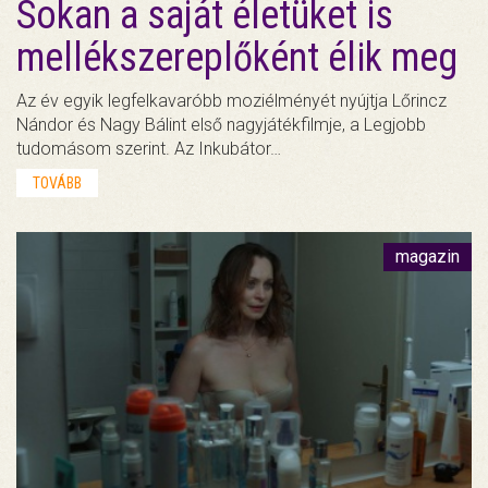
Sokan a saját életüket is
mellékszereplőként élik meg
Az év egyik legfelkavaróbb moziélményét nyújtja Lőrincz
Nándor és Nagy Bálint első nagyjátékfilmje, a Legjobb
tudomásom szerint. Az Inkubátor…
TOVÁBB
magazin