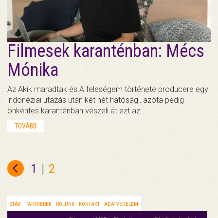
Filmesek karanténban: Mécs
Mónika
Az Akik maradtak és A feleségem története producere egy
indonéziai utazás után két hét hatósági, azóta pedig
önkéntes karanténban vészeli át ezt az…
TOVÁBB
1
|
2
STÁB
PARTNEREK
RÓLUNK
KONTAKT
ADATVÉDELEM