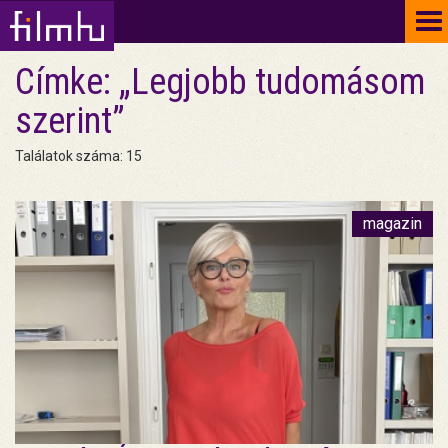
To
na
Címke: „Legjobb tudomásom
szerint”
Találatok száma: 15
magazin