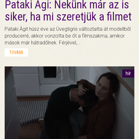
Pataki Ági: Nekünk már az is
siker, ha mi szeretjük a filmet
Pataki Ágit húsz éve az Üvegtigris változtatta át modellből
producerré, akkor vonzotta be őt a filmszakma, amikor
mások már hátradőlnek. Férjével,…
TOVÁBB
hír