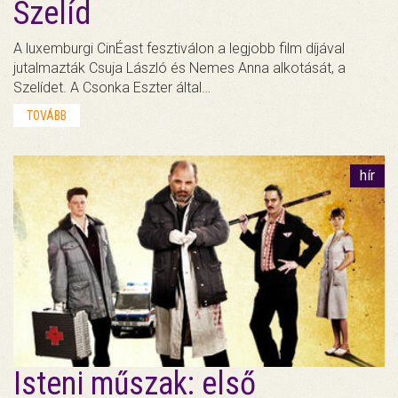
Szelíd
A luxemburgi CinÉast fesztiválon a legjobb film díjával
jutalmazták Csuja László és Nemes Anna alkotását, a
Szelídet. A Csonka Eszter által…
TOVÁBB
hír
Isteni műszak: első