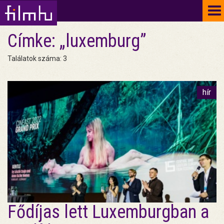
To
na
Címke: „luxemburg”
Találatok száma: 3
hír
Fődíjas lett Luxemburgban a