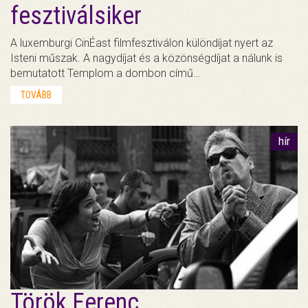
fesztiválsiker
A luxemburgi CinÉast filmfesztiválon különdíjat nyert az
Isteni műszak. A nagydíjat és a közönségdíjat a nálunk is
bemutatott Templom a dombon című…
TOVÁBB
hír
Török Ferenc