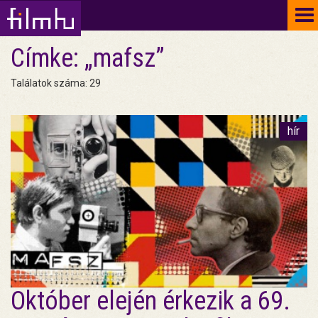
To
na
Címke: „mafsz”
Találatok száma: 29
hír
Október elején érkezik a 69.