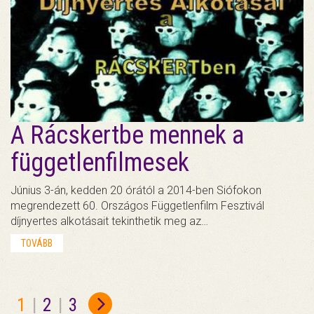
A Rácskertbe mennek a
függetlenfilmesek
Június 3-án, kedden 20 órától a 2014-ben Siófokon
megrendezett 60. Országos Függetlenfilm Fesztivál
díjnyertes alkotásait tekinthetik meg az…
TOVÁBB
1
|
2
|
3