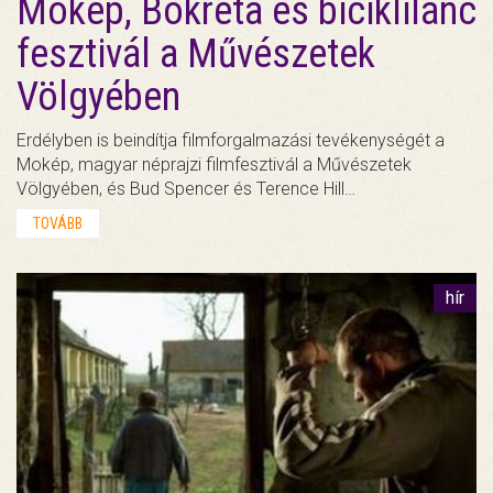
Mokép, Bokréta és biciklilánc
fesztivál a Művészetek
Völgyében
Erdélyben is beindítja filmforgalmazási tevékenységét a
Mokép, magyar néprajzi filmfesztivál a Művészetek
Völgyében, és Bud Spencer és Terence Hill…
TOVÁBB
hír