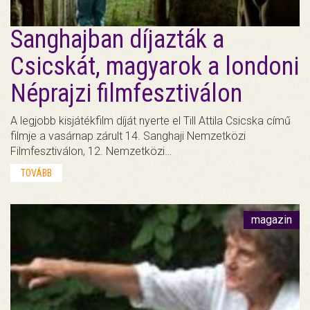
Sanghajban díjazták a
Csicskát, magyarok a londoni
Néprajzi filmfesztiválon
A legjobb kisjátékfilm díját nyerte el Till Attila Csicska című
filmje a vasárnap zárult 14. Sanghaji Nemzetközi
Filmfesztiválon, 12. Nemzetközi…
TOVÁBB
magazin