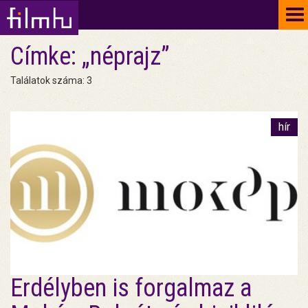
To
na
Címke: „néprajz”
Találatok száma: 3
hír
Erdélyben is forgalmaz a