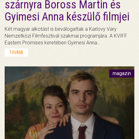
szárnyra Boross Martin és
Gyimesi Anna készülő filmjei
Két magyar alkotást is beválogattak a Karlovy Vary
Nemzetközi Filmfesztivál szakmai programjára. A KVIFF
Eastern Promises keretében Gyimesi Anna…
TOVÁBB
magazin