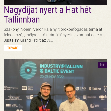
Nagydíjat nyert a Hat hét
Tallinnban
Szakonyi Noémi Veronika a nyílt örökbefogadás témáját
feldolgozó, „mélyreható drámája” nyerte szombat este a
Just Film Grand Prix-t az ’A’…
TOVÁBB
hír