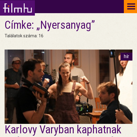
To
na
Címke: „Nyersanyag”
Találatok száma: 16
hír
Karlovy Varyban kaphatnak