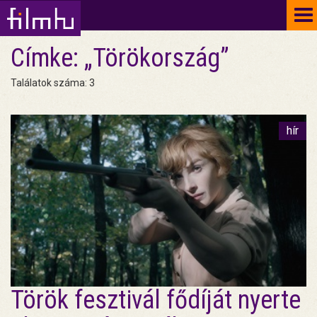
To
na
Címke: „Törökország”
Találatok száma: 3
hír
Török fesztivál fődíját nyerte