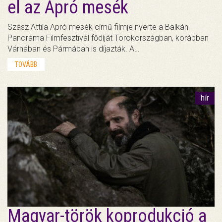
el az Apró mesék
Szász Attila Apró mesék című filmje nyerte a Balkán
Panoráma Filmfesztivál fődíját Törökországban, korábban
Várnában és Pármában is díjazták. A…
TOVÁBB
hír
Magyar-török koprodukció a