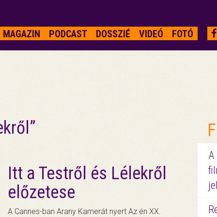
MAGAZIN
PODCAST
DOSSZIÉ
VIDEÓ
FOTÓ
ekről”
F
A
Itt a Testről és Lélekről
fi
je
előzetese
R
A Cannes-ban Arany Kamerát nyert Az én XX.