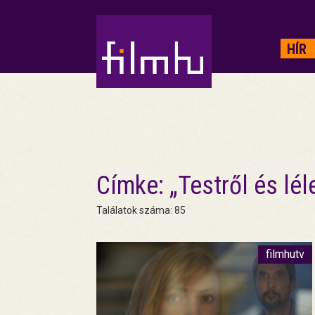
HIRDETÉS
HÍR
Címke: „Testről és lél
Találatok száma: 85
filmhutv