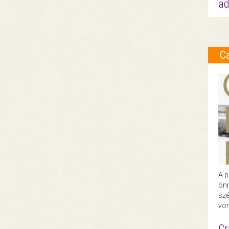
ad
C
A p
önr
szé
vör
Cr