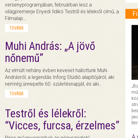
versenyprogramjában, februárban lesz a
világpremierje Enyedi Ildikó Testről és lélekről című, a
F
Filmalap…
TOVÁBB
Muhi András: „A jövő
nőnemű”
Az elmúlt néhány évben keveset hallottunk Muhi
Andrásról, a legendás Inforg Stúdió alapítójáról, aki
nemrég ünnepelte 60. születésnapját, és aki…
„Bi
műk
TOVÁBB
köz
str
Testről és lélekről:
bes
ja
“Vicces, furcsa, érzelmes”
fil
A 
Piros műanyagszékek és négyszögletű