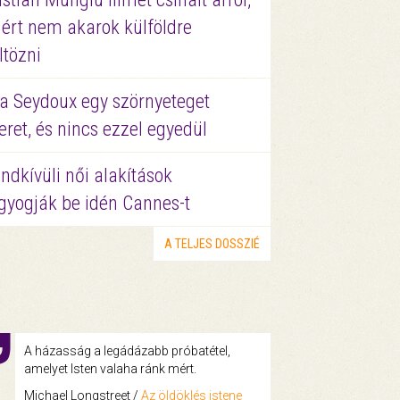
ért nem akarok külföldre
ltözni
a Seydoux egy szörnyeteget
eret, és nincs ezzel egyedül
ndkívüli női alakítások
gyogják be idén Cannes-t
A TELJES DOSSZIÉ
A házasság a legádázabb próbatétel,
amelyet Isten valaha ránk mért.
Michael Longstreet /
Az öldöklés istene