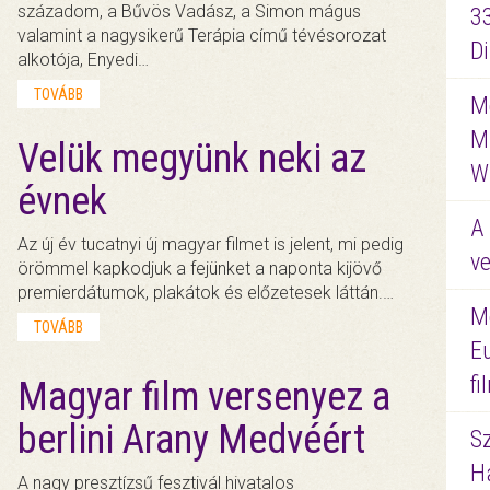
századom, a Bűvös Vadász, a Simon mágus
3
valamint a nagysikerű Terápia című tévésorozat
D
alkotója, Enyedi…
TOVÁBB
Me
M
Velük megyünk neki az
W
évnek
A 
Az új év tucatnyi új magyar filmet is jelent, mi pedig
ve
örömmel kapkodjuk a fejünket a naponta kijövő
premierdátumok, plakátok és előzetesek láttán.…
M
TOVÁBB
E
f
Magyar film versenyez a
berlini Arany Medvéért
S
Ha
A nagy presztízsű fesztivál hivatalos