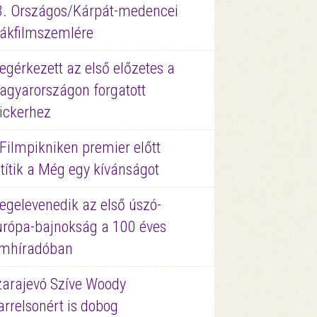
3. Országos/Kárpát-medencei
iákfilmszemlére
gérkezett az első előzetes a
agyarországon forgatott
ickerhez
Filmpikniken premier előtt
títik a Még egy kívánságot
egelevenedik az első úszó-
urópa-bajnokság a 100 éves
ilmhíradóban
zarajevó Szíve Woody
rrelsonért is dobog