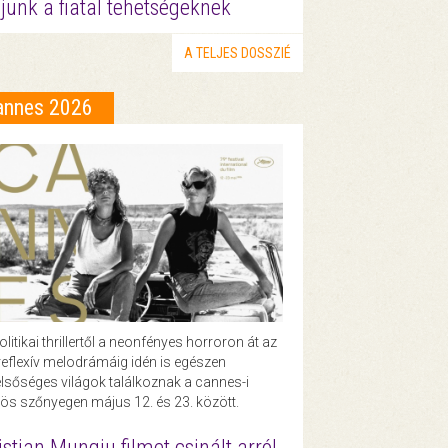
junk a fiatal tehetségeknek
A TELJES DOSSZIÉ
annes 2026
olitikai thrillertől a neonfényes horroron át az
eflexív melodrámáig idén is egészen
lsőséges világok találkoznak a cannes-i
ös szőnyegen május 12. és 23. között.
istian Mungiu filmet csinált arról,