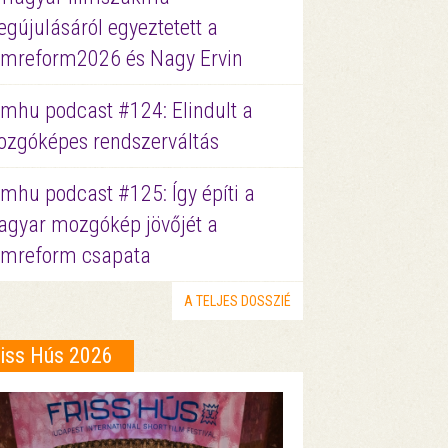
gújulásáról egyeztetett a
lmreform2026 és Nagy Ervin
lmhu podcast #124: Elindult a
zgóképes rendszerváltás
lmhu podcast #125: Így építi a
gyar mozgókép jövőjét a
lmreform csapata
A TELJES DOSSZIÉ
riss Hús 2026