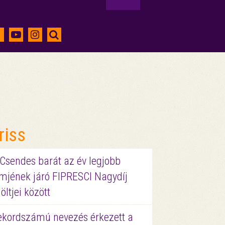
riss
 Csendes barát az év legjobb
lmjének járó FIPRESCI Nagydíj
löltjei között
ekordszámú nevezés érkezett a