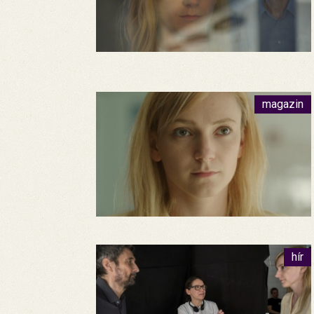
magazin
hír