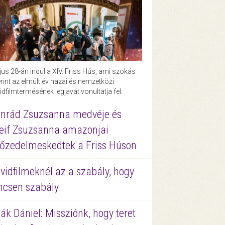
us 28-án indul a XIV. Friss Hús, ami szokás
rint az elmúlt év hazai és nemzetközi
idfilmtermésének legjavát vonultatja fel.
nrád Zsuzsanna medvéje és
eif Zsuzsanna amazonjai
őzedelmeskedtek a Friss Húson
vidfilmeknél az a szabály, hogy
ncsen szabály
ák Dániel: Missziónk, hogy teret