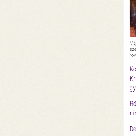
Máj
sze
röv
Ko
Kr
gy
Rö
ni
De