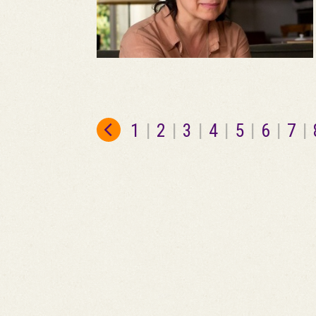
1
|
2
|
3
|
4
|
5
|
6
|
7
|