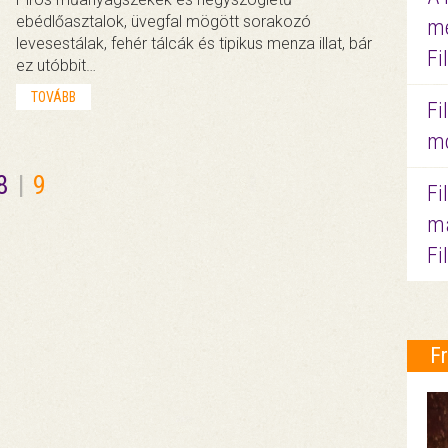
ebédlőasztalok, üvegfal mögött sorakozó
me
levesestálak, fehér tálcák és tipikus menza illat, bár
Fi
ez utóbbit…
TOVÁBB
Fi
mo
8
|
9
Fi
ma
Fi
F