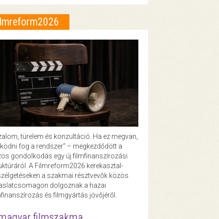
ilmreform2026
zalom, türelem és konzultáció. Ha ez megvan,
ödni fog a rendszer” – megkezdődött a
ös gondolkodás egy új filmfinanszírozási
uktúráról. A Filmreform2026 kerekasztal-
zélgetéseken a szakmai résztvevők közös
vaslatcsomagon dolgoznak a hazai
mfinanszírozás és filmgyártás jövőjéről.
magyar filmszakma