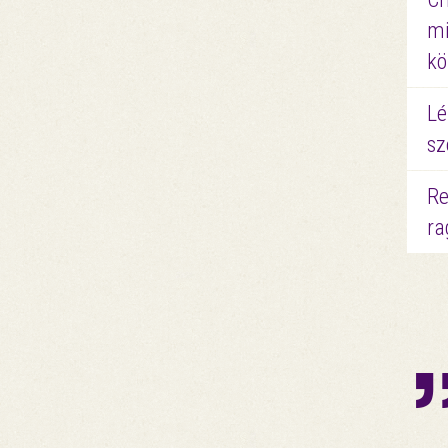
mi
kö
Lé
sz
Re
ra