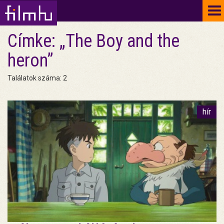
To
na
Címke: „The Boy and the
heron”
Találatok száma: 2
hír