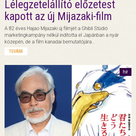
Lélegzetelállító előzetest
kapott az új Mijazaki-film
A 82 éves Hajao Mijazaki új filmjét a Ghibli Stúdió
marketingkampány nélkül indította el Japánban a nyár
közepén, de a film kanadai bemutatójára…
TOVÁBB
hír