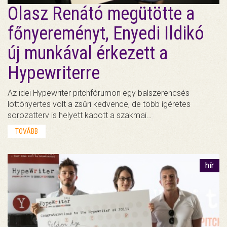
Olasz Renátó megütötte a
főnyereményt, Enyedi Ildikó
új munkával érkezett a
Hypewriterre
Az idei Hypewriter pitchfórumon egy balszerencsés
lottónyertes volt a zsűri kedvence, de több ígéretes
sorozatterv is helyett kapott a szakmai…
TOVÁBB
hír