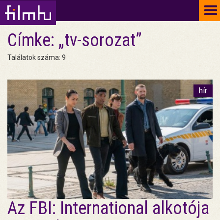
To
na
Címke: „tv-sorozat”
Találatok száma: 9
hír
Az FBI: International alkotója