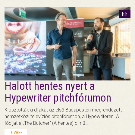
hír
Halott hentes nyert a
Hypewriter pitchfórumon
Kiosztották a díjakat az első Budapesten megrendezett
nemzetközi televíziós pitchfórumon, a Hypewriteren. A
fődíjat a „The Butcher” (A hentes) című…
TOVÁBB