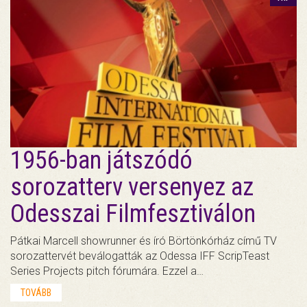
1956-ban játszódó
sorozatterv versenyez az
Odesszai Filmfesztiválon
Pátkai Marcell showrunner és író Börtönkórház című TV
sorozattervét beválogatták az Odessa IFF ScripTeast
Series Projects pitch fórumára. Ezzel a…
TOVÁBB