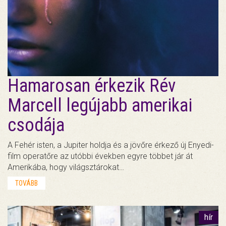
Hamarosan érkezik Rév
Marcell legújabb amerikai
csodája
A Fehér isten, a Jupiter holdja és a jövőre érkező új Enyedi-
film operatőre az utóbbi években egyre többet jár át
Amerikába, hogy világsztárokat…
TOVÁBB
hír