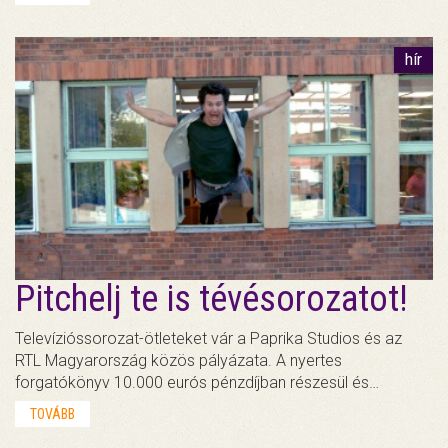
hír
Pitchelj te is tévésorozatot!
Televízióssorozat-ötleteket vár a Paprika Studios és az
RTL Magyarország közös pályázata. A nyertes
forgatókönyv 10.000 eurós pénzdíjban részesül és…
TOVÁBB