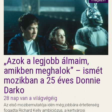
„Azok a legjobb álmaim,
amikben meghalok” – ismét
mozikban a 25 éves Donnie
Darko
28 nap van a világvégéig
Az első mozibemutatója idén még jobbára értetlenség
fogadta Richard Kelly ambíciózus, a kertvárosi