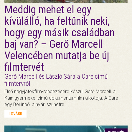
Meddig mehet el egy
kívülálló, ha feltűnik neki,
hogy egy másik családban
baj van? – Gerő Marcell
Velencében mutatja be új
filmtervét
Gerő Marcell és László Sára a Care című
filmtervről
Első nagyjátékfilm-rendezésére készül Gerő Marcell, a
Káin gyermekei című dokumentumfilm alkotója. A Care
egy Berlinből a nyári szünetre…
TOVÁBB
magazin