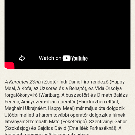
A Karantén Zóná
n Zsótér Indi Dániel, író-rendező (Happy
Meal, A Kofa, az Uzsorás és a Behajtó), és Vida Orsolya
forgatókönyvíró (Wartburg, A buszsofőr) és Dimeth Balázs
Ferenc, Aranyszem-díjas operatőr (Harc közben eltűnt,
Meghalni Ukrajnáért, Happy Meal) már május óta dolgozik.
Utóbbi mellett a három további operatőr dolgozik a filmek
látványán: Szombath Máté (Feketerigó), Szentiványi Gábor
(Szokásjog) és Gajdics Dávid (Ernelláék Farkaséknál). A
tervezett premier jövő tavasszal várható.