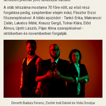
A stáb létszáma mostanra 70 főre nőtt, az első rész
forgatása pedig, szeptember elején indul, Pásztor Erzsi
főszereplésével. A többi epizódot - Tankó Erika, Makranczi
Zalán, Lakatos Máté, Krausz Gergő, Tolnai Klára, Előd
Álmos, Ujréti László, Pájer Alma szereplésével -
októberben és novemberben forgatják.
Dimeth Balázs Ferenc, Zsótér Indi Dániel és Vida Orsolya