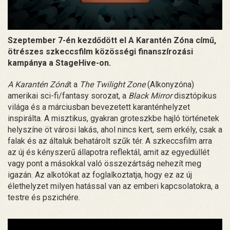
Szeptember 7-én kezdődött el A Karantén Zóna című,
ötrészes szkeccsfilm közösségi finanszírozási
kampánya a StageHive-on.
A Karantén Zóná
t a
The Twilight Zone
(Alkonyzóna)
amerikai sci-fi/fantasy sorozat, a
Black Mirror
disztópikus
világa és a márciusban bevezetett karanténhelyzet
inspirálta. A misztikus, gyakran groteszkbe hajló történetek
helyszíne öt városi lakás, ahol nincs kert, sem erkély, csak a
falak és az általuk behatárolt szűk tér. A szkeccsfilm arra
az új és kényszerű állapotra reflektál, amit az egyedüllét
vagy pont a másokkal való összezártság nehezít meg
igazán. Az alkotókat az foglalkoztatja, hogy ez az új
élethelyzet milyen hatással van az emberi kapcsolatokra, a
testre és pszichére.