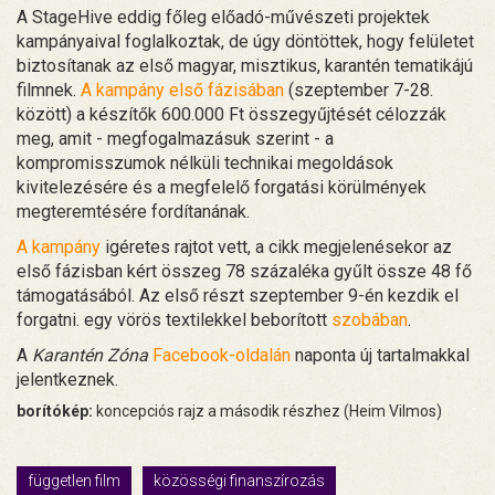
A StageHive eddig főleg előadó-művészeti projektek
kampányaival foglalkoztak, de úgy döntöttek, hogy felületet
biztosítanak az első magyar, misztikus, karantén tematikájú
filmnek.
A kampány első fázisában
(szeptember 7-28.
között) a készítők 600.000 Ft összegyűjtését célozzák
meg, amit - megfogalmazásuk szerint - a
kompromisszumok nélküli technikai megoldások
kivitelezésére és a megfelelő forgatási körülmények
megteremtésére fordítanának.
A kampány
igéretes rajtot vett, a cikk megjelenésekor az
első fázisban kért összeg 78 százaléka gyűlt össze 48 fő
támogatásából. Az első részt szeptember 9-én kezdik el
forgatni. egy vörös textilekkel beborított
szobában
.
A
Karantén Zóna
Facebook-oldalán
naponta új tartalmakkal
jelentkeznek.
borítókép:
koncepciós rajz a második részhez (Heim Vilmos)
független film
közösségi finanszírozás