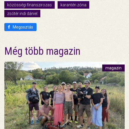
közösségi finanszirozas
karantén zóna
zsótér indi dániel
Megosztás
Még több magazin
magazin