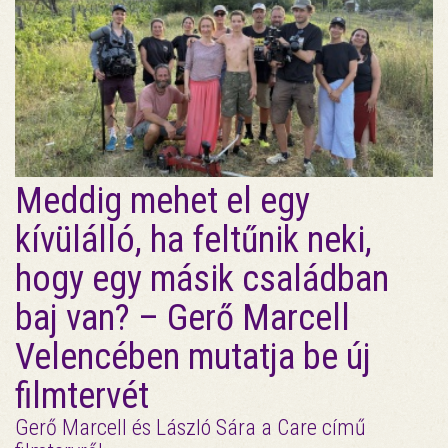
Meddig mehet el egy
kívülálló, ha feltűnik neki,
hogy egy másik családban
baj van? – Gerő Marcell
Velencében mutatja be új
filmtervét
Gerő Marcell és László Sára a Care című