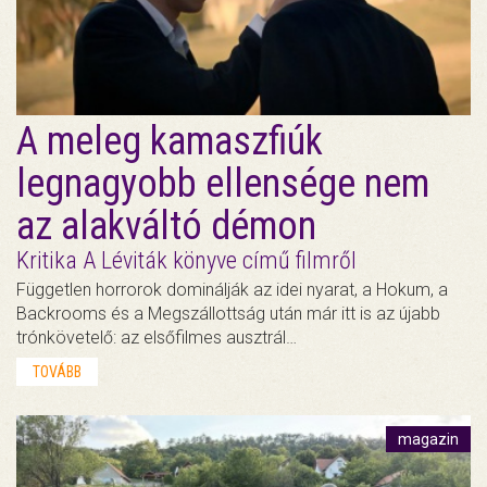
A meleg kamaszfiúk
legnagyobb ellensége nem
az alakváltó démon
Kritika A Léviták könyve című filmről
Független horrorok dominálják az idei nyarat, a Hokum, a
Backrooms és a Megszállottság után már itt is az újabb
trónkövetelő: az elsőfilmes ausztrál…
TOVÁBB
magazin