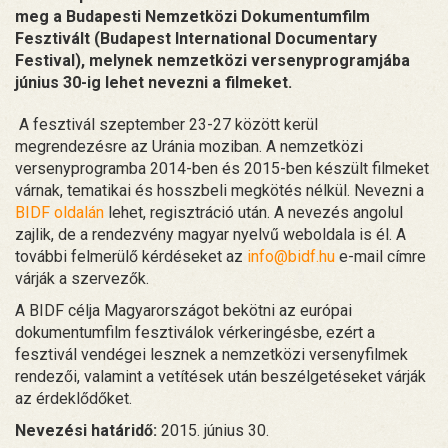
meg a Budapesti Nemzetközi Dokumentumfilm
Fesztivált (Budapest International Documentary
Festival), melynek nemzetközi versenyprogramjába
június 30-ig lehet nevezni a filmeket.
A fesztivál szeptember 23-27 között kerül
megrendezésre az Uránia moziban. A nemzetközi
versenyprogramba 2014-ben és 2015-ben készült filmeket
várnak, tematikai és hosszbeli megkötés nélkül. Nevezni a
BIDF oldalán
lehet, regisztráció után. A nevezés angolul
zajlik, de a rendezvény magyar nyelvű weboldala is él. A
további felmerülő kérdéseket az
info@bidf.hu
e-mail címre
várják a szervezők.
A BIDF célja Magyarországot bekötni az európai
dokumentumfilm fesztiválok vérkeringésbe, ezért a
fesztivál vendégei lesznek a nemzetközi versenyfilmek
rendezői, valamint a vetítések után beszélgetéseket várják
az érdeklődőket.
Nevezési határidő:
2015. június 30.