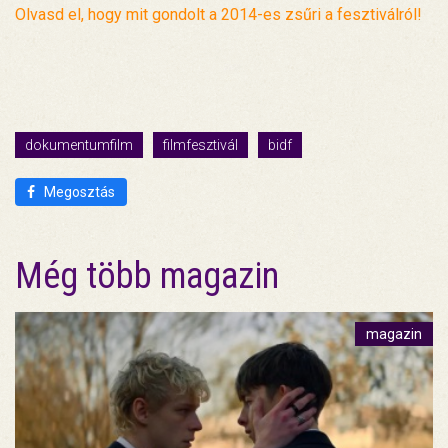
Olvasd el, hogy mit gondolt a 2014-es zsűri a fesztiválról!
dokumentumfilm
filmfesztivál
bidf
Megosztás
Még több magazin
magazin