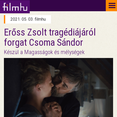
To
na
2021. 05. 03. filmhu
Erőss Zsolt tragédiájáról
forgat Csoma Sándor
Készül a Magasságok és mélységek