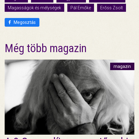
Magasságok és mélységek
Pál Emőke
Erőss Zsolt
Megosztás
Még több magazin
magazin