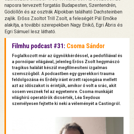
naposra tervezett forgatás Budapesten, Szentendrén,
Gödöllőn és az osztrák Alpokban található Dachsteinben
zajlik. Erőss Zsoltot Trill Zsolt, a feleségét Pál Emőke
alakítja, a további szerepekben Nagy Enikő, Egri Ábris és
Egri Sámuel lesz látható.
Filmhu podcast #31:
Csoma Sándor
Foglalkozott már az ügynökkérdéssel, a pedofíliával és
a pornóipar világával, jelenleg Erőss Zsolt hegymászó
tragikus halálát készül megfilmesíteni izgalmas
szemszögből. A podcastben egy gyerekkori trauma
feldolgozása és Erdély iránt érzett rajongása mellett
azt az időszakot is érintjük, amikor ő volt a srác, akit
sosem vesznek fel az egyetemre. Csoma munkáját
világhírű operatőrök dicsérték, Léa Seydoux
személyesen fejtette ki neki a véleményét a Castingról.