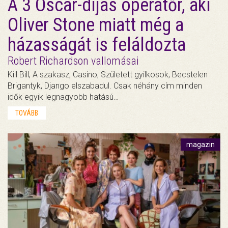
A 3 Oscar-díjas operatőr, aki
Oliver Stone miatt még a
házasságát is feláldozta
Robert Richardson vallomásai
Kill Bill, A szakasz, Casino, Született gyilkosok, Becstelen
Brigantyk, Django elszabadul. Csak néhány cím minden
idők egyik legnagyobb hatású…
TOVÁBB
magazin