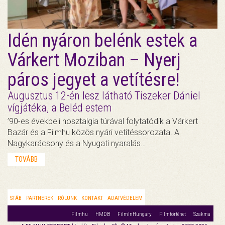
Idén nyáron belénk estek a
Várkert Moziban – Nyerj
páros jegyet a vetítésre!
Augusztus 12-én lesz látható Tiszeker Dániel
vígjátéka, a Beléd estem
’90-es évekbeli nosztalgia túrával folytatódik a Várkert
Bazár és a Filmhu közös nyári vetítéssorozata. A
Nagykarácsony és a Nyugati nyaralás…
TOVÁBB
STÁB
PARTNEREK
RÓLUNK
KONTAKT
ADATVÉDELEM
Filmhu
HMDB
FilmInHungary
Filmtörténet
Szakma