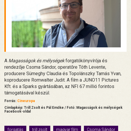
A
Magasságok és mélységek
forgatókönyvírója és
rendezője Csoma Sándor, operatőre Tóth Levente,
producere Sümeghy Claudia és Topolánszky Tamás Yvan,
koproducere Romwalter Judit. A film a JUNO11 Pictures
Kft. és a Sparks gyártásában, az NFI 67 millió forintos
támogatásával készül.
Forrás:
Cineuropa
Címlapkép: Trill Zsolt és Pál Emőke / Fotó: Magasságok és mélységek
Facebook-oldal
forgatás
trill zsolt
magyar film
Csoma Sándor