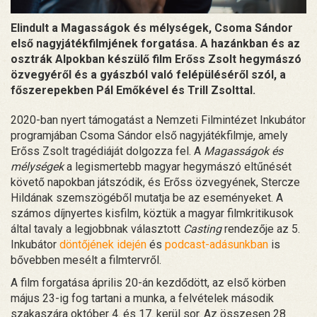
Elindult a Magasságok és mélységek, Csoma Sándor
első nagyjátékfilmjének forgatása. A hazánkban és az
osztrák Alpokban készülő film Erőss Zsolt hegymászó
özvegyéről és a gyászból való felépüléséről szól, a
főszerepekben Pál Emőkével és Trill Zsolttal.
2020-ban nyert támogatást a Nemzeti Filmintézet Inkubátor
programjában Csoma Sándor első nagyjátékfilmje, amely
Erőss Zsolt tragédiáját dolgozza fel. A
Magasságok és
mélységek
a legismertebb magyar hegymászó eltűnését
követő napokban játszódik, és Erőss özvegyének, Stercze
Hildának szemszögéből mutatja be az eseményeket. A
számos díjnyertes kisfilm, köztük a magyar filmkritikusok
által tavaly a legjobbnak választott
Casting
rendezője az 5.
Inkubátor
döntőjének idején
és
podcast-adásunkban
is
bővebben mesélt a filmtervről.
A film forgatása április 20-án kezdődött, az első körben
május 23-ig fog tartani a munka, a felvételek második
szakaszára október 4. és 17. kerül sor. Az összesen 28