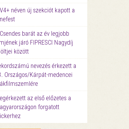
V4+ néven új szekciót kapott a
nefest
 Csendes barát az év legjobb
lmjének járó FIPRESCI Nagydíj
löltjei között
ekordszámú nevezés érkezett a
3. Országos/Kárpát-medencei
iákfilmszemlére
gérkezett az első előzetes a
agyarországon forgatott
ickerhez