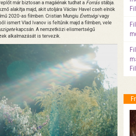
ereplőt már biztosan a magáénak tudhat a
Forrás
stábja.
Fi
nő alakítja majd, akit utoljára Václav Havel cseh elnök
ímű 2020-as filmben. Cristian Mungiu
Érettségi
vagy
ől ismert Vlad Ivanov is feltűnik majd a filmben, vele
Fi
szigete
kapcsán. A nemzetközi elismertségű
mo
ek alkalmazását is tervezik.
Fi
ma
Fi
F