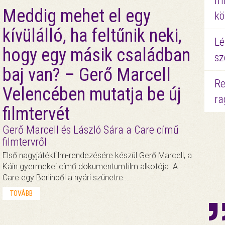
mi
Meddig mehet el egy
kö
kívülálló, ha feltűnik neki,
Lé
hogy egy másik családban
sz
baj van? – Gerő Marcell
Re
Velencében mutatja be új
ra
filmtervét
Gerő Marcell és László Sára a Care című
filmtervről
Első nagyjátékfilm-rendezésére készül Gerő Marcell, a
Káin gyermekei című dokumentumfilm alkotója. A
Care egy Berlinből a nyári szünetre…
TOVÁBB