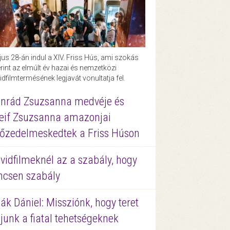
us 28-án indul a XIV. Friss Hús, ami szokás
rint az elmúlt év hazai és nemzetközi
idfilmtermésének legjavát vonultatja fel.
nrád Zsuzsanna medvéje és
eif Zsuzsanna amazonjai
őzedelmeskedtek a Friss Húson
vidfilmeknél az a szabály, hogy
ncsen szabály
ák Dániel: Missziónk, hogy teret
junk a fiatal tehetségeknek