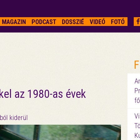
MAGAZIN
PODCAST
DOSSZIÉ
VIDEÓ
FOTÓ
F
A
P
kel az 1980-as évek
fő
Vi
ól kiderül
Tö
K