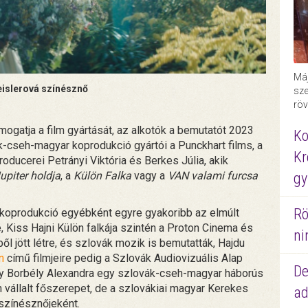
Máj
islerová színésznő
sze
röv
ámogatja a film gyártását, az alkotók a bemutatót 2023
Ko
k-cseh-magyar koprodukció gyártói a Punckhart films, a
Kr
oducerei Petrányi Viktória és Berkes Júlia, akik
upiter holdja
, a
Külön Falka
vagy a
VAN valami furcsa
gy
Rö
oprodukció egyébként egyre gyakoribb az elmúlt
 Kiss Hajni Külön falkája szintén a Proton Cinema és
ni
 jött létre, és szlovák mozik is bemutatták, Hajdu
n
című filmjeire pedig a Szlovák Audiovizuális Alap
De
gy Borbély Alexandra egy szlovák-cseh-magyar háborús
vállalt főszerepet, de a szlovákiai magyar Kerekes
ad
színésznőjeként.