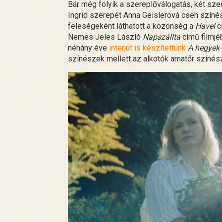
Bár még folyik a szereplőválogatás, két sz
Ingrid szerepét Anna Geislerová cseh színész
feleségeként láthatott a közönség a
Havel
c
Nemes Jeles László
Napszállta
című filmjéb
néhány éve
interjút is készítettünk
A hegyek 
színészek mellett az alkotók amatőr színész