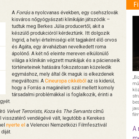
F
A
Forrás
a nyolcvanas években, egy csehszlovák
kisváros nőgyógyászati klinikáján játszódik –
tudtuk meg Berkes Júlia producertől, akit a
készülő produkcióról kérdeztünk. Itt dolgozik
Ingrid, a helyi értelmiségi elit tagjaként élő orvos
és Agáta, egy árvaházban nevelkedett roma
ápolónő. A két nő eleinte mereven elkülönülő
világa a klinikán végzett munkájuk és a pácienseik
történeteinek hatására fokozatosan közeledik
egymáshoz, mely által ők maguk is elkezdenek
„Bi
megváltozni. A
Cineuropa cikkéből
az is kiderül,
műk
hogy a Forrás a magánéleti szál mellett komoly
köz
társadalmi problémákkal is foglalkozik, érinti a
str
gyét.
bes
ja
író
Velvet Terrorists, Koza
és
The Servants
című
fil
l visszatérő vendégévé vált, legutóbb a Kerekes
mel
nyerte el
a Velencei Nemzetközi Filmfesztivál
A 
díját.
me