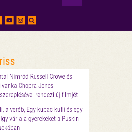
riss
ntal Nimród Russell Crowe és
riyanka Chopra Jones
szereplésével rendezi új filmjét
li, a veréb, Egy kupac kufli és egy
lgy várja a gyerekeket a Puskin
uckóban