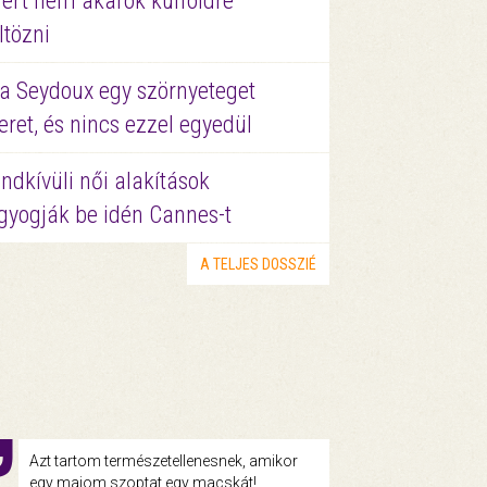
ért nem akarok külföldre
ltözni
a Seydoux egy szörnyeteget
eret, és nincs ezzel egyedül
ndkívüli női alakítások
gyogják be idén Cannes-t
A TELJES DOSSZIÉ
Azt tartom természetellenesnek, amikor
egy majom szoptat egy macskát!