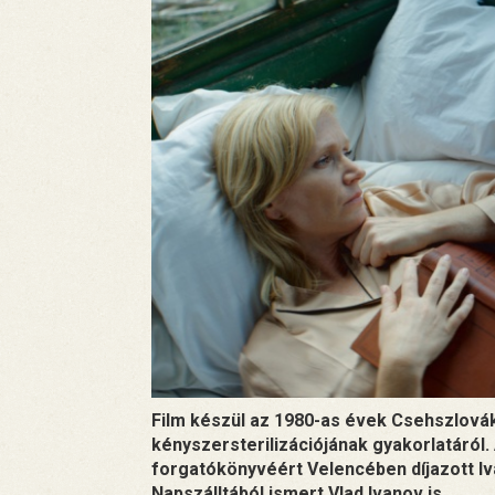
Film készül az 1980-as évek Csehszlovák
kényszersterilizációjának gyakorlatáról.
forgatókönyvéért Velencében díjazott Iv
Napszálltából ismert Vlad Ivanov is.