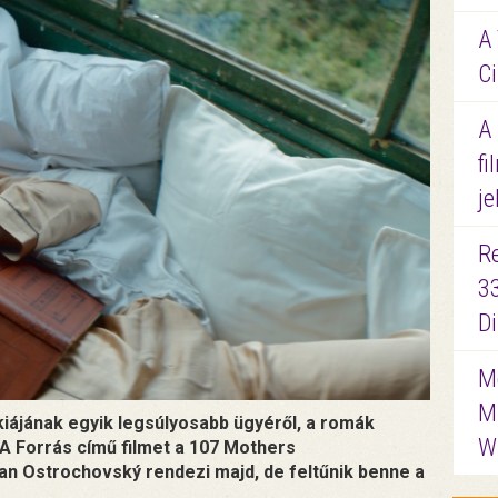
A 
Ci
A
fi
je
R
3
D
Me
M
iájának egyik legsúlyosabb ügyéről, a romák
W
 A Forrás című filmet a 107 Mothers
an Ostrochovský rendezi majd, de feltűnik benne a