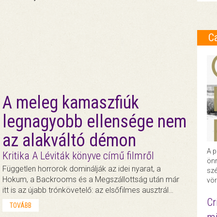
C
A meleg kamaszfiúk
legnagyobb ellensége nem
az alakváltó démon
A p
Kritika A Léviták könyve című filmről
önr
Független horrorok dominálják az idei nyarat, a
szé
Hokum, a Backrooms és a Megszállottság után már
vör
itt is az újabb trónkövetelő: az elsőfilmes ausztrál…
Cr
TOVÁBB