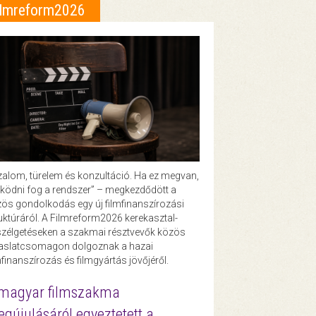
ilmreform2026
zalom, türelem és konzultáció. Ha ez megvan,
ödni fog a rendszer” – megkezdődött a
ös gondolkodás egy új filmfinanszírozási
uktúráról. A Filmreform2026 kerekasztal-
zélgetéseken a szakmai résztvevők közös
vaslatcsomagon dolgoznak a hazai
mfinanszírozás és filmgyártás jövőjéről.
magyar filmszakma
gújulásáról egyeztetett a