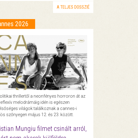
A TELJES DOSSZIÉ
annes 2026
olitikai thrillertől a neonfényes horroron át az
eflexív melodrámáig idén is egészen
lsőséges világok találkoznak a cannes-i
ös szőnyegen május 12. és 23. között.
istian Mungiu filmet csinált arról,