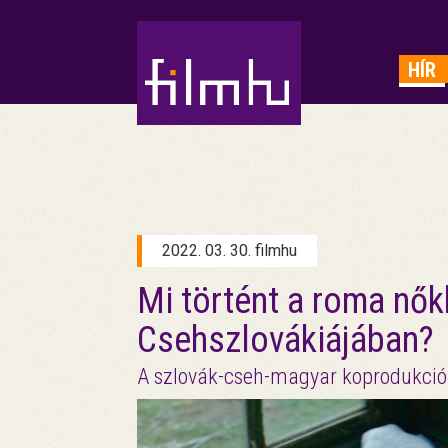
HIRDETÉS
HÍR
2022. 03. 30. filmhu
Mi történt a roma nők
Csehszlovákiájában?
A szlovák-cseh-magyar koprodukciób