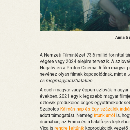
Anna Ge
A Nemzeti Filmintézet 73,6 millió forinttal t
végére vagy 2024 elejére tervezik. A szlová
Negativ és a Proton Cinema. A film magyar pr
nevéhez olyan filmek kapcsolódnak, mint a
J
és megmagyarázhatatlan
.
A cseh-magyar vagy éppen szlovák-magyar k
években. 2021 egyik legszebb magyar filmje,
szlovák produkciós cégek együttműködéséből
Szabolcs
Kálmán-nap és Egy százalék indiá
adott támogatást. Nemrég
írtunk arról
is, ho
drámában, az Emma és a halálfejes lepkében 
Vica is
rendre feltűnik
koprodukciók vezető 