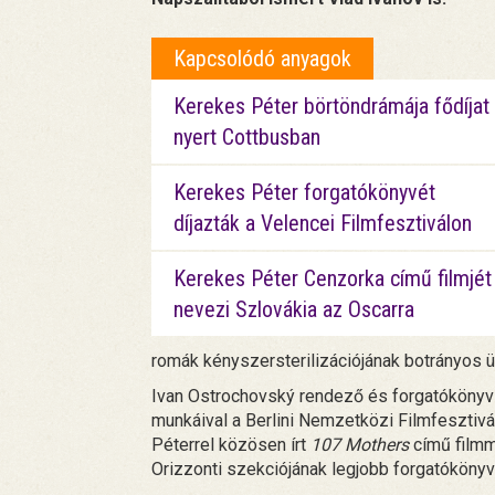
Kapcsolódó anyagok
Kerekes Péter börtöndrámája fődíjat
nyert Cottbusban
Kerekes Péter forgatókönyvét
díjazták a Velencei Filmfesztiválon
Kerekes Péter Cenzorka című filmjét
nevezi Szlovákia az Oscarra
romák kényszersterilizációjának botrányos ü
Ivan Ostrochovský rendező és forgatókönyv
munkáival a Berlini Nemzetközi Filmfesztivá
Péterrel közösen írt
107 Mothers
című film
Orizzonti szekciójának legjobb forgatókönyv 