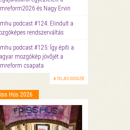
lmreform2026 és Nagy Ervin
lmhu podcast #124: Elindult a
zgóképes rendszerváltás
lmhu podcast #125: Így építi a
gyar mozgókép jövőjét a
lmreform csapata
A TELJES DOSSZIÉ
riss Hús 2026