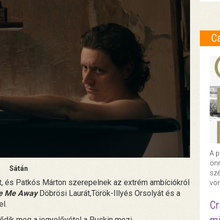
C
A p
önr
Sátán
szé
tt, és Patkós Márton szerepelnek az extrém ambíciókról
vör
ke Me Away
Döbrösi Laurát,Török-Illyés Orsolyát és a
Cr
el.
dődik meg a jegyelővétel a Puskin mozi