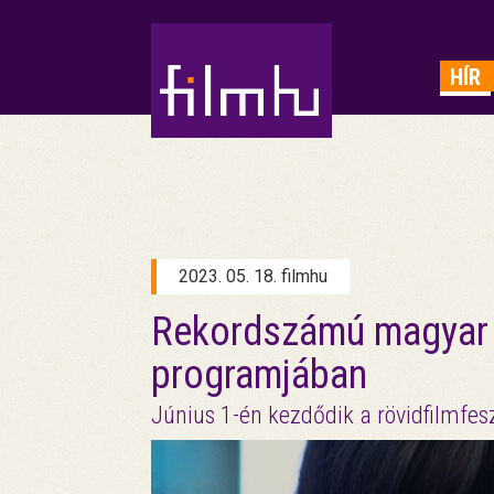
HIRDETÉS
HÍR
2023. 05. 18. filmhu
Rekordszámú magyar v
programjában
Június 1-én kezdődik a rövidfilmfesz