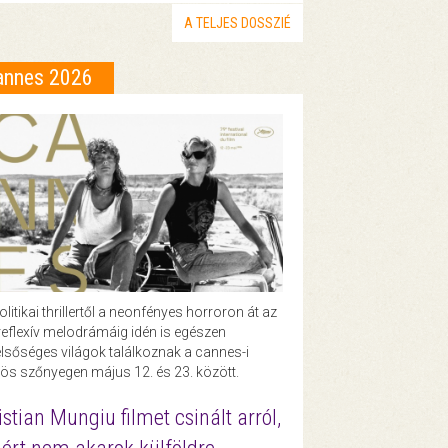
A TELJES DOSSZIÉ
annes 2026
olitikai thrillertől a neonfényes horroron át az
eflexív melodrámáig idén is egészen
lsőséges világok találkoznak a cannes-i
ös szőnyegen május 12. és 23. között.
istian Mungiu filmet csinált arról,