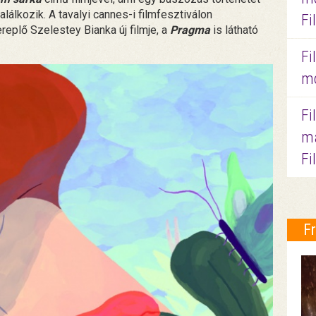
találkozik. A tavalyi cannes-i filmfesztiválon
Fi
replő Szelestey Bianka új filmje, a
Pragma
is látható
Fi
mo
Fi
ma
Fi
F