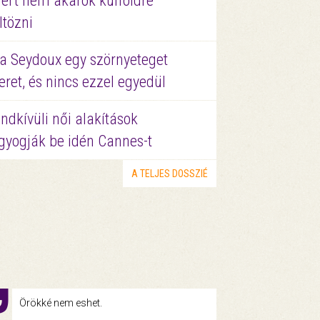
ért nem akarok külföldre
ltözni
a Seydoux egy szörnyeteget
eret, és nincs ezzel egyedül
ndkívüli női alakítások
gyogják be idén Cannes-t
A TELJES DOSSZIÉ
Örökké nem eshet.