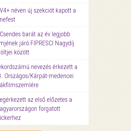
V4+ néven új szekciót kapott a
nefest
 Csendes barát az év legjobb
lmjének járó FIPRESCI Nagydíj
löltjei között
ekordszámú nevezés érkezett a
3. Országos/Kárpát-medencei
iákfilmszemlére
gérkezett az első előzetes a
agyarországon forgatott
ickerhez