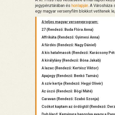
jegypénztárában és
honlapján
. A Városháza 
egy magyar versenyfilm blokkot vetítenek le
A teljes magyar versenyprogram:
27 (Rendező: Buda Flóra Anna)
Affrikáta (Rendező: Gyimesi Anna)
A fürdés (Rendező: Nagy Dániel)
A kis hatalmasok (Rendező: Karácsony Pét
A királylány (Rendező: Bóna Jakab)
A lazac (Rendező: Kertész Viktor)
Apajegy (Rendező: Benkó Tamás)
A szív kertje (Rendező: Hegyi Olivér)
Az úszó (Rendező: Bögi Máté)
Caravan (Rendező: Szabó Szonja)
Csókot kaptam az ördögtől (Rendező: Derz
Dub Hard: Keményre hangolva avagy a Pann