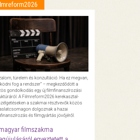
ilmreform2026
zalom, türelem és konzultáció. Ha ez megvan,
ödni fog a rendszer” – megkezdődött a
ös gondolkodás egy új filmfinanszírozási
uktúráról. A Filmreform2026 kerekasztal-
zélgetéseken a szakmai résztvevők közös
vaslatcsomagon dolgoznak a hazai
mfinanszírozás és filmgyártás jövőjéről.
magyar filmszakma
gújulásáról egyeztetett a