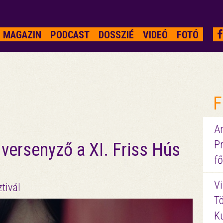
MAGAZIN
PODCAST
DOSSZIÉ
VIDEÓ
FOTÓ
F
A
P
ersenyző a XI. Friss Hús
fő
Vi
tivál
Tö
K