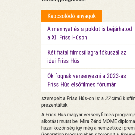
Kapcsolódó anyagok
A mennyet és a poklot is bejárhatod
a XI. Friss Húson
Két fiatal filmcsillagra fókuszál az
idei Friss Hús
Ők fognak versenyezni a 2023-as
Friss Hús elsőfilmes fórumán
szerepelt a Friss Hús-on is: a
27
című kisfil
prezentálták.
A Friss Hús magyar versenyfilmes programja
alkotást mutat be: Mira Zénó MOME diplomaf
hazai közönség így még a nemzetközi premier
Generation programjában szerepelt a
Szeme