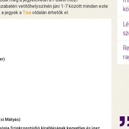
mi
szabatéri vetítőhelyszínén júni 1-7 között minden este
kö
, a jegyek a
Tixa
oldalán érhetők el.
Lé
sz
Re
ra
er)
si Mátyás)
ónia Szinkronstúdió kirablásának kegyetlen és igaz