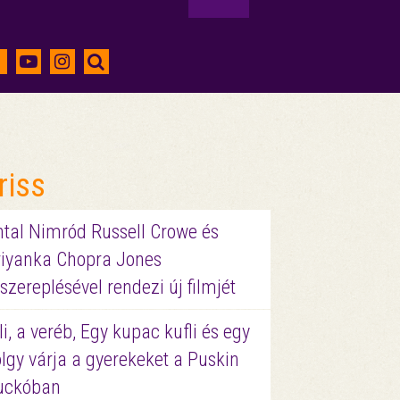
riss
ntal Nimród Russell Crowe és
riyanka Chopra Jones
szereplésével rendezi új filmjét
li, a veréb, Egy kupac kufli és egy
lgy várja a gyerekeket a Puskin
uckóban