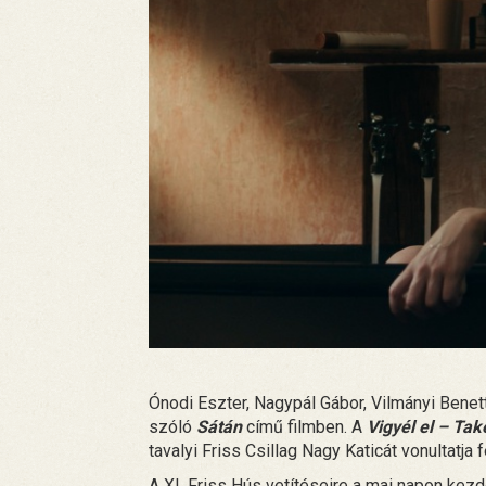
Ónodi Eszter, Nagypál Gábor, Vilmányi Bene
szóló
Sátán
című filmben. A
Vigyél el – Ta
tavalyi Friss Csillag Nagy Katicát vonultatja f
A XI. Friss Hús vetítéseire a mai napon kez