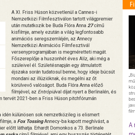
F
A XI. Friss Húson közvetlenül a Cannes-i
Nemzetközi Filmfesztiválon tartott világpremier
után mutatkozik be Buda Flóra Anna
27
című
kisfilmje, amely ezután a világ legfontosabb
animációs seregszemléjén, az Annecy
Nemzetközi Animációs Filmfesztivál
versenyprogramjában is megméretteti magát.
Főszereplője a huszonhét éves Alíz, aki még a
szüleivel él. Születésnapján egy átmulatott
éjszaka során tudatosul benne, hogy ideje búcsút
„Bi
mondani az illúzióknak, és megélni az őt
műk
körülvevő valóságot. Buda Flóra Anna előző
köz
filmjével, az
Entrópiá
val díjat nyert a Berlinalén, és
str
m tervét 2021-ben a Friss Húson pitchfórumán
bes
ja
fil
 idén külünösen sok nemzetközileg is elismert
ilmje, a
Fox Tossing
Annecy-ba kapott meghívást, a
A 
 előtt láthatja. Erhardt Domonkos a 73. Berlinale
me
m sarka
című filmjével, ami egy buszozás történetét