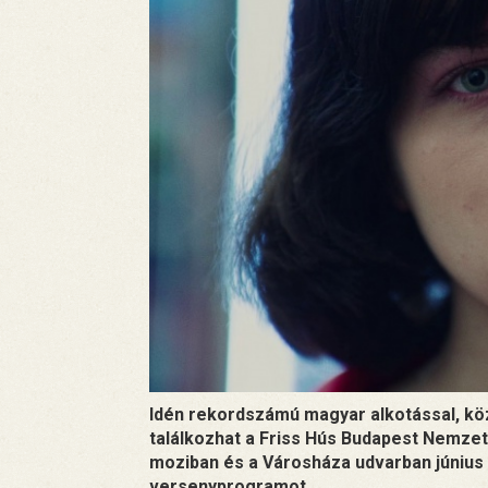
Idén rekordszámú magyar alkotással, köz
találkozhat a Friss Hús Budapest Nemzet
moziban és a Városháza udvarban június 1
versenyprogramot.