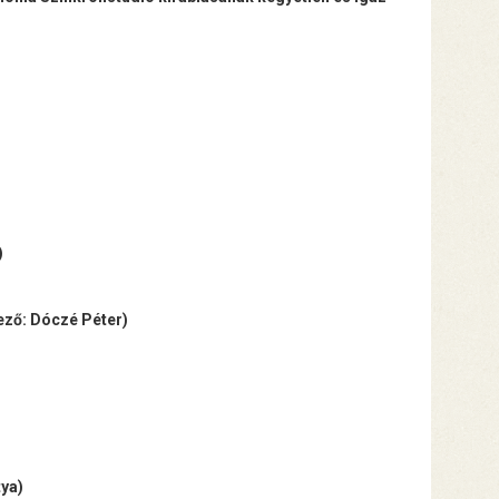
)
ző: Dóczé Péter)
tya)