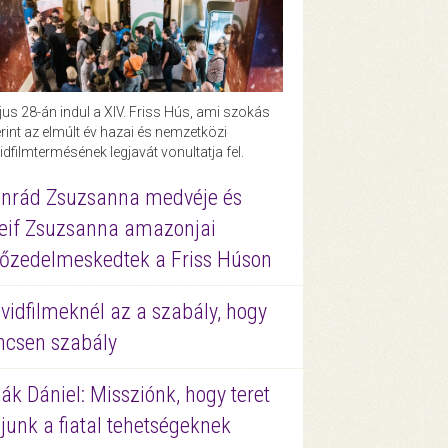
us 28-án indul a XIV. Friss Hús, ami szokás
rint az elmúlt év hazai és nemzetközi
idfilmtermésének legjavát vonultatja fel.
nrád Zsuzsanna medvéje és
eif Zsuzsanna amazonjai
őzedelmeskedtek a Friss Húson
vidfilmeknél az a szabály, hogy
ncsen szabály
ák Dániel: Missziónk, hogy teret
junk a fiatal tehetségeknek