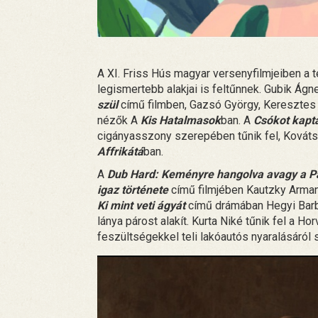
A XI. Friss Hús magyar versenyfilmjeiben a 
legismertebb alakjai is feltűnnek. Gubik Ágne
szül
című filmben, Gazsó György, Keresztes Ta
nézők A
Kis Hatalmasok
ban. A
Csókot kapt
cigányasszony szerepében tűnik fel, Kováts 
Affrikátá
ban.
A
Dub Hard: Keményre hangolva avagy a Pa
igaz története
című filmjében Kautzky Arma
Ki mint veti ágyát
című drámában Hegyi Barb
lánya párost alakít. Kurta Niké tűnik fel a H
feszültségekkel teli lakóautós nyaralásáról 