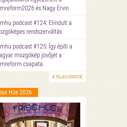
lmreform2026 és Nagy Ervin
lmhu podcast #124: Elindult a
zgóképes rendszerváltás
lmhu podcast #125: Így építi a
gyar mozgókép jövőjét a
lmreform csapata
A TELJES DOSSZIÉ
riss Hús 2026