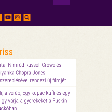
riss
ntal Nimród Russell Crowe és
riyanka Chopra Jones
szereplésével rendezi új filmjét
li, a veréb, Egy kupac kufli és egy
lgy várja a gyerekeket a Puskin
uckóban