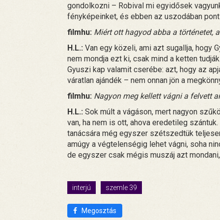
gondolkozni – Robival mi egyidősek vagyunk,
fényképeinket, és ebben az uszodában pont 
filmhu:
Miért ott hagyod abba a történetet, 
H.L.:
Van egy közeli, ami azt sugallja, hogy G
nem mondja ezt ki, csak mind a ketten tudják
Gyuszi kap valamit cserébe: azt, hogy az ap
váratlan ajándék – nem onnan jön a megkönn
filmhu:
Nagyon meg kellett vágni a felvett 
H.L.:
Sok múlt a vágáson, mert nagyon szűkös
van, ha nem is ott, ahova eredetileg szántuk. 
tanácsára még egyszer szétszedtük teljesen,
amúgy a végtelenségig lehet vágni, soha ni
de egyszer csak mégis muszáj azt mondani,
interjú
szemle 39
Megosztás