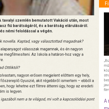
F
. A tavalyi szemlén bemutatott Vakáció után, most
asz fiú barátságáról, és a barátság elárulásáról.
és némi feloldással a végén.
lik novella. Kaptad, vagy választottad magadnak?
mi alapanyagot válasszak magamnak, és én nagyon
ne megfilmesíteni. Az Iskola a határon-hoz vagy a
e.
„Bi
műk
d Ottliktól?
köz
 olvastam, nagyon erősen megjelent előttem egy hely,
str
bes
 a főszereplő Gyuszié, akit régebbről ismertem – ebből a
ja
ben, hogy lehetne ezt filmre áttenni úgy, hogy az eredeti
fil
ém is legyen.
igazából nem a te világod, mi volt a kapcsolódási pont
A 
me