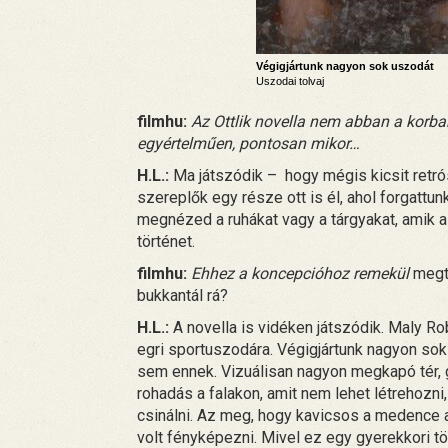
Végigjártunk nagyon sok uszodát
Uszodai tolvaj
filmhu:
Az Ottlik novella nem abban a korban
egyértelműen, pontosan mikor…
H.L.:
Ma játszódik – hogy mégis kicsit retrós
szereplők egy része ott is él, ahol forgattunk
megnézed a ruhákat vagy a tárgyakat, amik a
történet.
filmhu:
Ehhez a koncepcióhoz remekül
megta
bukkantál rá?
H.L.:
A novella is vidéken játszódik. Maly Ro
egri sportuszodára. Végigjártunk nagyon sok
sem ennek. Vizuálisan nagyon megkapó tér, g
rohadás a falakon, amit nem lehet létrehozni,
csinálni. Az meg, hogy kavicsos a medence a
volt fényképezni. Mivel ez egy gyerekkori tö