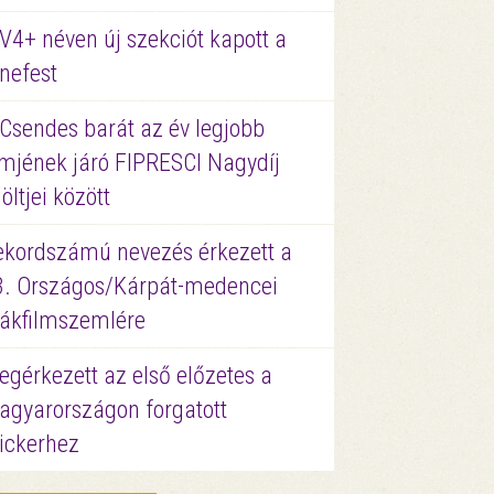
V4+ néven új szekciót kapott a
nefest
 Csendes barát az év legjobb
lmjének járó FIPRESCI Nagydíj
löltjei között
ekordszámú nevezés érkezett a
3. Országos/Kárpát-medencei
iákfilmszemlére
gérkezett az első előzetes a
agyarországon forgatott
ickerhez