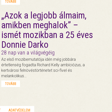
TOVÁBB
„Azok a legjobb álmaim,
amikben meghalok” –
ismét mozikban a 25 éves
Donnie Darko
28 nap van a világvégéig
Az első mozibemutatója idén még jobbára
értetlenség fogadta Richard Kelly ambíciózus, a
kertvárosi felnövéstörténetet sci-fivel és
melankolikus…
TOVÁBB
T
ADATVÉDELEM