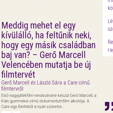
mi
kö
Lé
Meddig mehet el egy
sz
kívülálló, ha feltűnik neki,
Re
hogy egy másik családban
ra
baj van? – Gerő Marcell
Velencében mutatja be új
filmtervét
Gerő Marcell és László Sára a Care című
filmtervről
Első nagyjátékfilm-rendezésére készül Gerő Marcell, a
Káin gyermekei című dokumentumfilm alkotója. A
Care egy Berlinből a nyári szünetre…