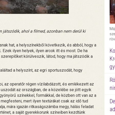
Máj
 játszódik, ahol a filmed, azonban nem derül ki
sze
röv
nak hat, a helyszínekből következik, és abból, hogy a
Ko
. Ezek ilyen helyek, ilyen arcok itt és most. De ha
 szereplőket körülveszik, látod, hogy ma játszódik a
Kr
gy
láltad a helyszínt, az egri sportuszodát, hogy
Rö
bi, az operatőr régen vízilabdázott, és emlékezett az
ni
 uszodát az országban, de a közelébe se jött egyik
yönyörű színekkel, formákkal, de közben ott van az a
De
 megfesteni, mert ilyen textúrákat csak az idő tud
lja, mára igazán ritkaságszámba megy, hálás feladat
ad
rténet, a saját gyerekkorunk színeiben kezdtünk