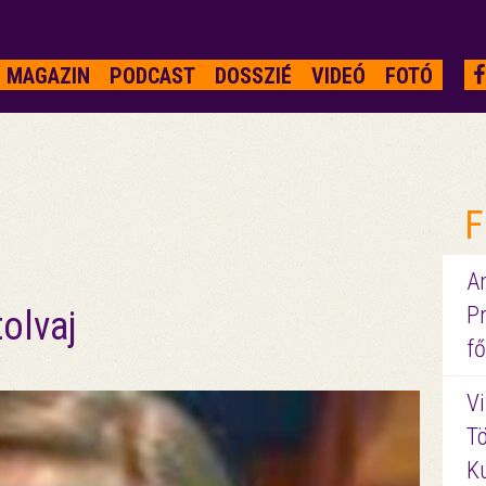
MAGAZIN
PODCAST
DOSSZIÉ
VIDEÓ
FOTÓ
F
A
P
tolvaj
fő
Vi
Tö
K