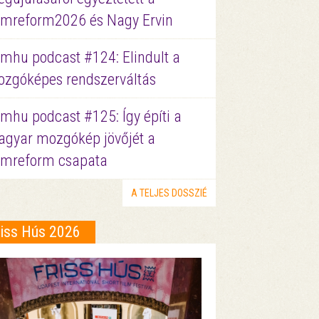
lmreform2026 és Nagy Ervin
lmhu podcast #124: Elindult a
zgóképes rendszerváltás
lmhu podcast #125: Így építi a
gyar mozgókép jövőjét a
lmreform csapata
A TELJES DOSSZIÉ
riss Hús 2026