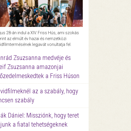
us 28-án indul a XIV. Friss Hús, ami szokás
rint az elmúlt év hazai és nemzetközi
idfilmtermésének legjavát vonultatja fel.
nrád Zsuzsanna medvéje és
eif Zsuzsanna amazonjai
őzedelmeskedtek a Friss Húson
vidfilmeknél az a szabály, hogy
ncsen szabály
ák Dániel: Missziónk, hogy teret
junk a fiatal tehetségeknek