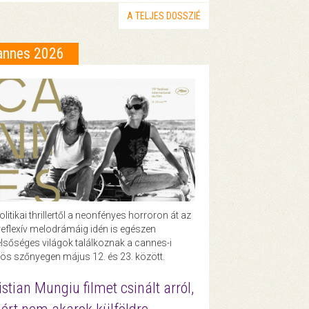
A TELJES DOSSZIÉ
annes 2026
olitikai thrillertől a neonfényes horroron át az
eflexív melodrámáig idén is egészen
lsőséges világok találkoznak a cannes-i
ös szőnyegen május 12. és 23. között.
istian Mungiu filmet csinált arról,