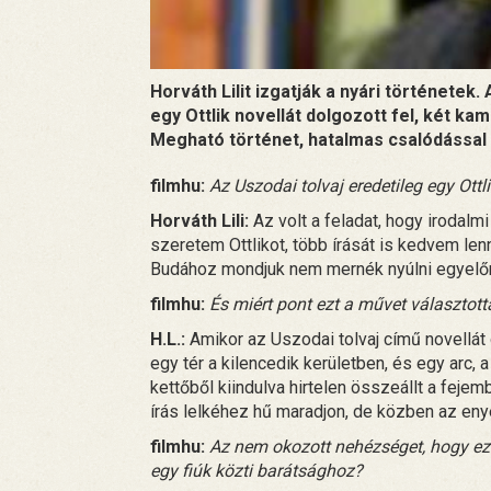
Horváth Lilit izgatják a nyári történetek
egy Ottlik novellát dolgozott fel, két kam
Megható történet, hatalmas csalódással 
filmhu:
Az Uszodai tolvaj eredetileg egy Ott
Horváth Lili:
Az volt a feladat, hogy irodal
szeretem Ottlikot, több írását is kedvem len
Budához mondjuk nem mernék nyúlni egyelőr
filmhu:
És miért pont ezt a művet választotta
H.L.:
Amikor az Uszodai tolvaj című novellát
egy tér a kilencedik kerületben, és egy arc,
kettőből kiindulva hirtelen összeállt a fejem
írás lelkéhez hű maradjon, de közben az eny
filmhu:
Az nem okozott nehézséget, hogy ez 
egy fiúk közti barátsághoz?