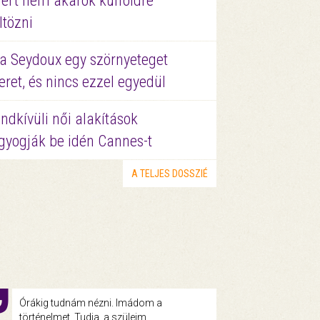
ért nem akarok külföldre
ltözni
a Seydoux egy szörnyeteget
eret, és nincs ezzel egyedül
ndkívüli női alakítások
gyogják be idén Cannes-t
A TELJES DOSSZIÉ
Órákig tudnám nézni. Imádom a
történelmet. Tudja, a szüleim