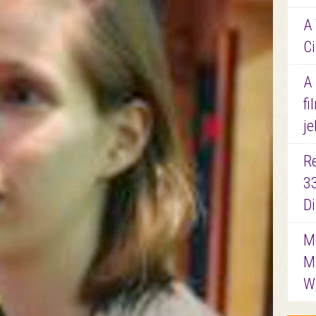
A 
Ci
A
fi
je
R
3
D
Me
M
W