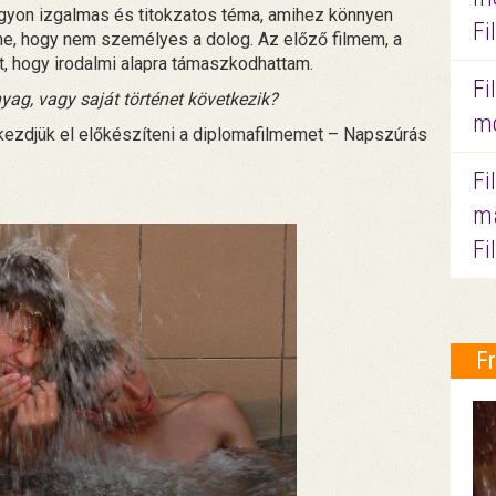
gyon izgalmas és titokzatos téma, amihez könnyen
Fi
nne, hogy nem személyes a dolog. Az előző filmem, a
tt, hogy irodalmi alapra támaszkodhattam.
Fi
yag, vagy saját történet következik?
mo
ezdjük el előkészíteni a diplomafilmemet – Napszúrás
Fi
ma
Fi
F