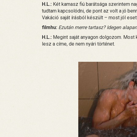
H.L.:
Két kamasz fiú barátsága szerintem na
tudtam kapcsolódni, de pont az volt a jó be
Vakáció saját írásból készült – most jól ese
filmhu:
Ezután merre tartasz? Idegen alapan
H.L.:
Megint saját anyagon dolgozom. Most k
lesz a címe, de nem nyári történet.