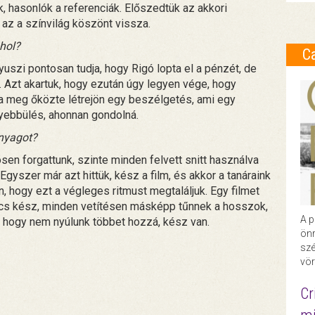
 hasonlók a referenciák. Előszedtük az akkori
az a színvilág köszönt vissza.
ahol?
C
yuszi pontosan tudja, hogy Rigó lopta el a pénzét, de
. Azt akartuk, hogy ezután úgy legyen vége, hogy
ja meg őközte létrejön egy beszélgetés, ami egy
yebbülés, ahonnan gondolná.
anyagot?
en forgattunk, szinte minden felvett snitt használva
Egyszer már azt hittük, kész a film, és akkor a tanáraink
 hogy ezt a végleges ritmust megtaláljuk. Egy filmet
ncs kész, minden vetítésen másképp tűnnek a hosszok,
A p
 hogy nem nyúlunk többet hozzá, kész van.
önr
szé
vör
Cr