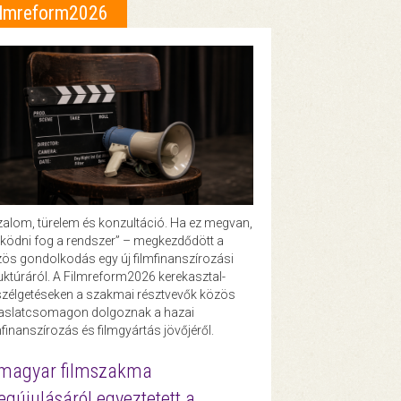
ilmreform2026
zalom, türelem és konzultáció. Ha ez megvan,
ödni fog a rendszer” – megkezdődött a
ös gondolkodás egy új filmfinanszírozási
uktúráról. A Filmreform2026 kerekasztal-
zélgetéseken a szakmai résztvevők közös
vaslatcsomagon dolgoznak a hazai
mfinanszírozás és filmgyártás jövőjéről.
magyar filmszakma
gújulásáról egyeztetett a