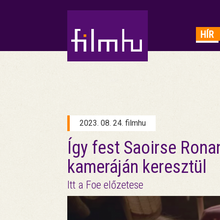
HIRDETÉS
HÍR
2023. 08. 24. filmhu
Így fest Saoirse Ron
kameráján keresztül
Itt a Foe előzetese