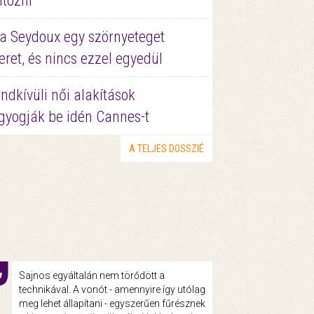
ltözni
a Seydoux egy szörnyeteget
eret, és nincs ezzel egyedül
ndkívüli női alakítások
gyogják be idén Cannes-t
A TELJES DOSSZIÉ
Sajnos egyáltalán nem törődött a
technikával. A vonót - amennyire így utólag
meg lehet állapítani - egyszerűen fűrésznek