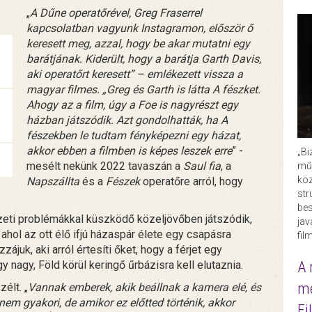
„
A Dűne operatőrével, Greg Fraserrel
kapcsolatban vagyunk Instagramon, először ő
keresett meg, azzal, hogy be akar mutatni egy
barátjának. Kiderült, hogy a barátja Garth Davis,
aki operatőrt keresett” – emlékezett vissza a
magyar filmes. „Greg és Garth is látta A fészket.
Ahogy az a film, úgy a Foe is nagyrészt egy
házban játszódik. Azt gondolhatták, ha A
fészekben le tudtam fényképezni egy házat,
akkor ebben a filmben is képes leszek erre
” -
„Bi
mesélt nekünk 2022 tavaszán a
Saul fia
, a
műk
köz
Napszállta
és a
Fészek
operatőre arról, hogy
str
bes
yezeti problémákkal küszködő közeljövőben játszódik,
ja
, ahol az ott élő ifjú házaspár élete egy csapásra
fil
ájuk, aki arról értesíti őket, hogy a férjet egy
A 
 nagy, Föld körül keringő űrbázisra kell elutaznia.
me
élt. „
Vannak emberek, akik beállnak a kamera elé, és
nem gyakori, de amikor ez előtted történik, akkor
Fi