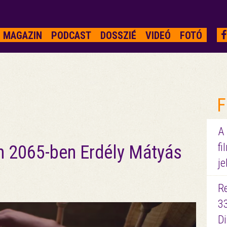
MAGAZIN
PODCAST
DOSSZIÉ
VIDEÓ
FOTÓ
F
A
fi
an 2065-ben Erdély Mátyás
je
R
3
D