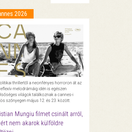
annes 2026
olitikai thrillertől a neonfényes horroron át az
eflexív melodrámáig idén is egészen
lsőséges világok találkoznak a cannes-i
ös szőnyegen május 12. és 23. között.
istian Mungiu filmet csinált arról,
ért nem akarok külföldre