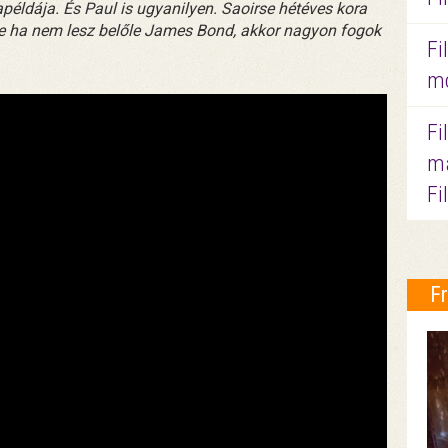
példája. És Paul is ugyanilyen. Saoirse hétéves kora
, de ha nem lesz belőle James Bond, akkor nagyon fogok
Fi
mo
Fi
ma
Fi
F