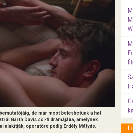
Me
M
W
M
E
f
S
Ha
O
ki
 bemutatójáig, de már most beleshetünk a hat
sztrál Garth Davis sci-fi drámájába, amelynek
 alakítják, operatőre pedig Erdély Mátyás.
F