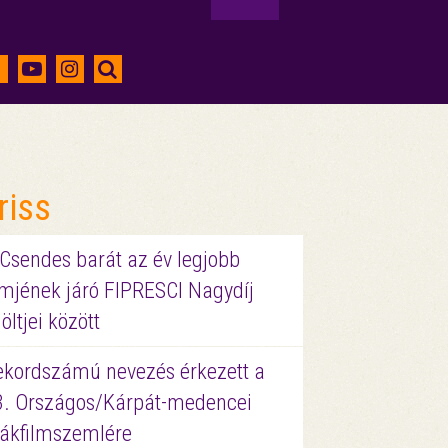
riss
 Csendes barát az év legjobb
lmjének járó FIPRESCI Nagydíj
löltjei között
ekordszámú nevezés érkezett a
3. Országos/Kárpát-medencei
iákfilmszemlére