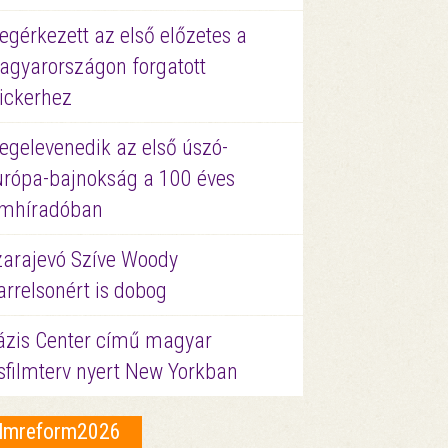
gérkezett az első előzetes a
agyarországon forgatott
ickerhez
egelevenedik az első úszó-
urópa-bajnokság a 100 éves
ilmhíradóban
zarajevó Szíve Woody
rrelsonért is dobog
ázis Center című magyar
sfilmterv nyert New Yorkban
ilmreform2026