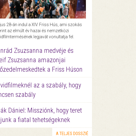
us 28-án indul a XIV. Friss Hús, ami szokás
rint az elmúlt év hazai és nemzetközi
idfilmtermésének legjavát vonultatja fel.
nrád Zsuzsanna medvéje és
eif Zsuzsanna amazonjai
őzedelmeskedtek a Friss Húson
vidfilmeknél az a szabály, hogy
ncsen szabály
ák Dániel: Missziónk, hogy teret
junk a fiatal tehetségeknek
A TELJES DOSSZIÉ