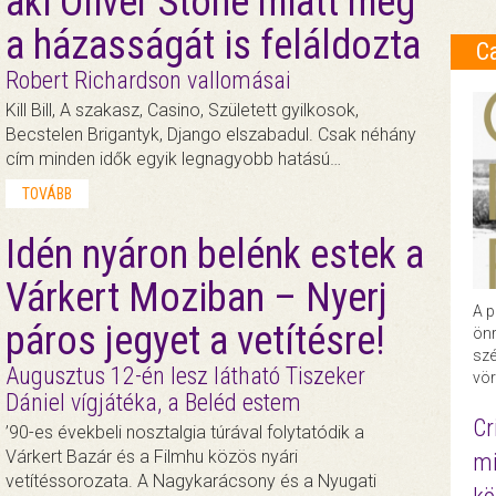
aki Oliver Stone miatt még
a házasságát is feláldozta
C
Robert Richardson vallomásai
Kill Bill, A szakasz, Casino, Született gyilkosok,
Becstelen Brigantyk, Django elszabadul. Csak néhány
cím minden idők egyik legnagyobb hatású…
TOVÁBB
Idén nyáron belénk estek a
Várkert Moziban – Nyerj
A p
páros jegyet a vetítésre!
önr
szé
Augusztus 12-én lesz látható Tiszeker
vör
Dániel vígjátéka, a Beléd estem
Cr
’90-es évekbeli nosztalgia túrával folytatódik a
Várkert Bazár és a Filmhu közös nyári
mi
vetítéssorozata. A Nagykarácsony és a Nyugati