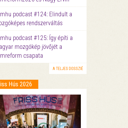
lmhu podcast #124: Elindult a
zgóképes rendszerváltás
lmhu podcast #125: Így építi a
gyar mozgókép jövőjét a
lmreform csapata
A TELJES DOSSZIÉ
riss Hús 2026