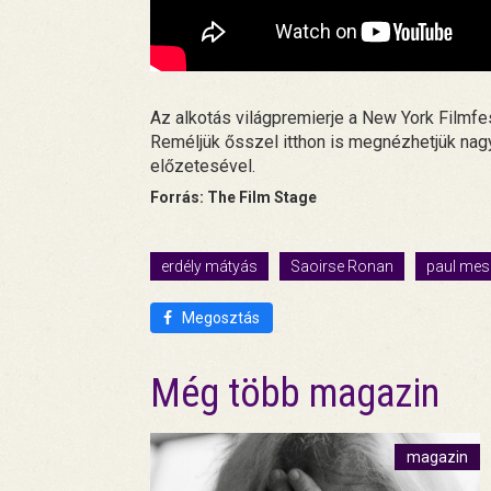
Az alkotás világpremierje a New York Filmfes
Reméljük ősszel itthon is megnézhetjük nagy
előzetesével.
Forrás: The Film Stage
erdély mátyás
Saoirse Ronan
paul mes
Megosztás
Még több magazin
magazin