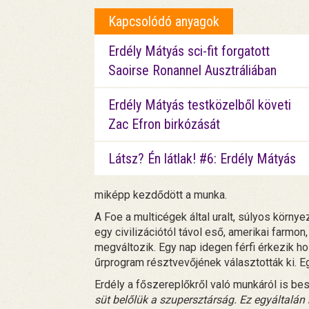
Kapcsolódó anyagok
Erdély Mátyás sci-fit forgatott
Saoirse Ronannel Ausztráliában
Erdély Mátyás testközelből követi
Zac Efron birkózását
Látsz? Én látlak! #6: Erdély Mátyás
miképp kezdődött a munka.
A Foe a multicégek által uralt, súlyos körn
egy civilizációtól távol eső, amerikai farmon
megváltozik. Egy nap idegen férfi érkezik hozz
űrprogram résztvevőjének választották ki. Egy
Erdély a főszereplőkről való munkáról is besz
süt belőlük a szupersztárság. Ez egyáltalán 