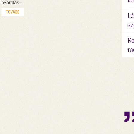
kö
nyaralás…
TOVÁBB
Lé
sz
Re
ra