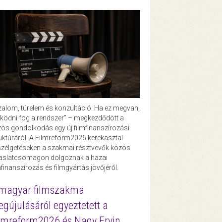
zalom, türelem és konzultáció. Ha ez megvan,
ödni fog a rendszer” – megkezdődött a
ös gondolkodás egy új filmfinanszírozási
uktúráról. A Filmreform2026 kerekasztal-
zélgetéseken a szakmai résztvevők közös
vaslatcsomagon dolgoznak a hazai
mfinanszírozás és filmgyártás jövőjéről.
magyar filmszakma
gújulásáról egyeztetett a
lmreform2026 és Nagy Ervin