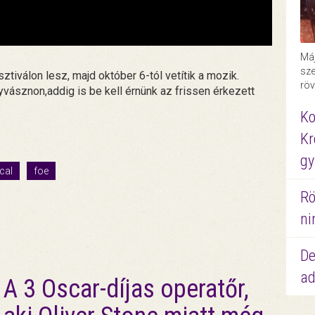
Máj
sze
ztiválon lesz, majd október 6-tól vetítik a mozik.
röv
vásznon,addig is be kell érnünk az frissen érkezett
Ko
Kr
gy
cal
foe
Rö
ni
De
ad
A 3 Oscar-díjas operatőr,