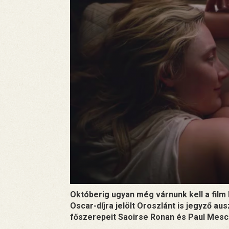
Októberig ugyan még várnunk kell a film
Oscar-díjra jelölt Oroszlánt is jegyző au
főszerepeit Saoirse Ronan és Paul Mescal