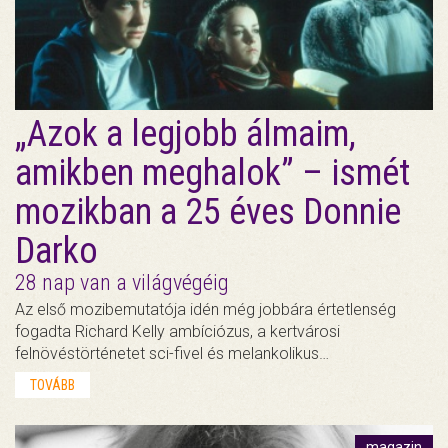
„Azok a legjobb álmaim,
amikben meghalok” – ismét
mozikban a 25 éves Donnie
Darko
28 nap van a világvégéig
Az első mozibemutatója idén még jobbára értetlenség
fogadta Richard Kelly ambíciózus, a kertvárosi
felnövéstörténetet sci-fivel és melankolikus…
TOVÁBB
magazin