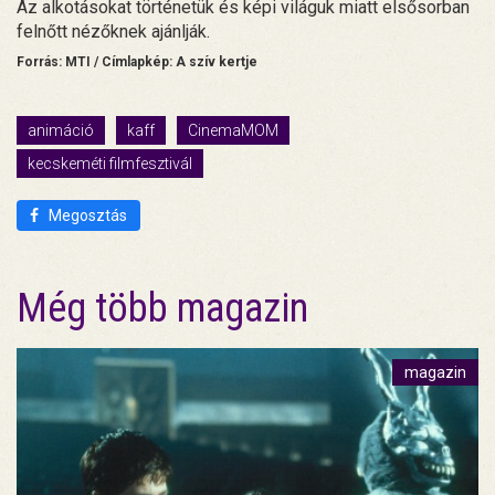
Az alkotásokat történetük és képi világuk miatt elsősorban
felnőtt nézőknek ajánlják.
Forrás: MTI / Címlapkép: A szív kertje
animáció
kaff
CinemaMOM
kecskeméti filmfesztivál
Megosztás
Még több magazin
magazin