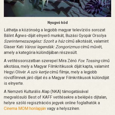
Nyugvó köd
Láthatja a közönség a legjobb magyar televíziós sorozat
Bálint Ágnes-díját elnyerő munkát, Buzási Gyopár Orsolya
Szerintemezazegész: Szorít a ház
című alkotását, valamint
Glaser Kati
Városi legendák: Zongorizmus
című művét,
amely a kategória különdíjában részesült.
A vetítéssorozatban szerepel Mira Zénó
Fox Tossing
című
alkotása, mely a Magyar Filmkritikusok díját kapta, valamint
Hegyi Olivér
A szív kertje
című filmje, mely a legjobb
rövidfilmnek járó díjat és a Magyar Filmkritikusok különdíját
is elnyerte.
A Nemzeti Kulturális Alap (NKA) támogatásával
megvalósuló Best of KAFF vetítésekre a belépés díjtalan,
helyre szóló regisztrációs jegyek online foglalhatók a
Cinema MOM honlapján
vagy a helyszínen.