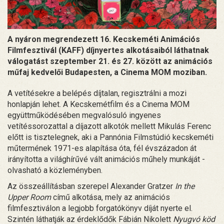
A nyáron megrendezett 16. Kecskeméti Animációs
Filmfesztivál (KAFF) díjnyertes alkotásaiból láthatnak
válogatást szeptember 21. és 27. között az animációs
műfaj kedvelői Budapesten, a Cinema MOM moziban.
A vetítésekre a belépés díjtalan, regisztrálni a mozi
honlapján lehet. A Kecskemétfilm és a Cinema MOM
együttműködésében megvalósuló ingyenes
vetítéssorozattal a díjazott alkotók mellett Mikulás Ferenc
előtt is tisztelegnek, aki a Pannónia Filmstúdió kecskeméti
műtermének 1971-es alapítása óta, fél évszázadon át
irányította a világhírűvé vált animációs műhely munkáját -
olvasható a közleményben.
Az összeállításban szerepel Alexander Gratzer
In the
Upper Room
című alkotása, mely az animációs
filmfesztiválon a legjobb forgatókönyv díját nyerte el.
Szintén láthatják az érdeklődők Fábián Nikolett
Nyugvó köd