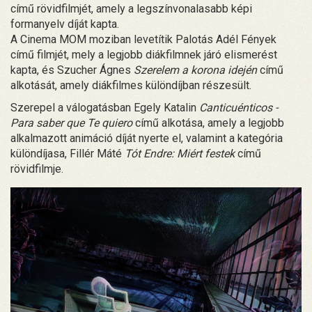
című rövidfilmjét, amely a legszínvonalasabb képi
formanyelv díját kapta.
A Cinema MOM moziban levetítik Palotás Adél Fények
című filmjét, mely a legjobb diákfilmnek járó elismerést
kapta, és Szucher Ágnes
Szerelem a korona idején
című
alkotását, amely diákfilmes különdíjban részesült.
Szerepel a válogatásban Egely Katalin
Canticuénticos -
Para saber que Te quiero
című alkotása, amely a legjobb
alkalmazott animáció díját nyerte el, valamint a kategória
különdíjasa, Fillér Máté
Tót Endre: Miért festek
című
rövidfilmje.