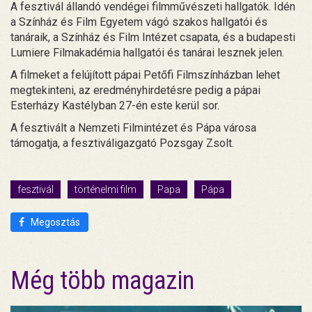
A fesztivál állandó vendégei filmművészeti hallgatók. Idén
a Színház és Film Egyetem vágó szakos hallgatói és
tanáraik, a Színház és Film Intézet csapata, és a budapesti
Lumiere Filmakadémia hallgatói és tanárai lesznek jelen.
A filmeket a felújított pápai Petőfi Filmszínházban lehet
megtekinteni, az eredményhirdetésre pedig a pápai
Esterházy Kastélyban 27-én este kerül sor.
A fesztivált a Nemzeti Filmintézet és Pápa városa
támogatja, a fesztiváligazgató Pozsgay Zsolt.
fesztivál
történelmi film
Papa
Pápa
Megosztás
Még több magazin