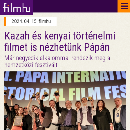
To
na
2024. 04. 15. filmhu
Kazah és kenyai történelmi
filmet is nézhetünk Pápán
Már negyedik alkalommal rendezik meg a
nemzetközi fesztivált