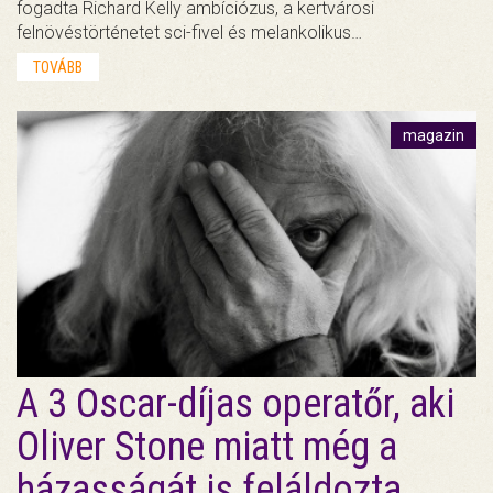
fogadta Richard Kelly ambíciózus, a kertvárosi
felnövéstörténetet sci-fivel és melankolikus…
TOVÁBB
magazin
A 3 Oscar-díjas operatőr, aki
Oliver Stone miatt még a
házasságát is feláldozta