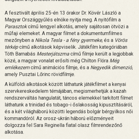
A fesztivált április 25-én 13 órakor Dr. Kövér László a
Magyar Országgyűlés elnöke nyitja meg. A nyitófilm a
Parasztok
című lengyel alkotás, amely sajátosan ötvözi a
műfaji elemeket. A magyar filmet a dokumentumfilmes
mezőnyben a
Nikola Tesla - a fény gyermeke
, és a
Vörös
térkép
című alkotások képviselik. Játékfilm kategóriában
Tóth Barnabás
Mesterjátszma
című filmje került a legjobbak
közé, a magyar vonalat erősíti még Chilton Flóra
Még
emlékezem
című animációs filmje, és a
Negyedik dimenzió
,
amely Pusztai Lőrinc rövidfilmje.
A külföldi alkotások között láthatunk játékfilmet a kenyai
szervkereskedelem témájában, megismerhetjük a kazah
rendszerváltás hangulatát, táncos elemekkel tarkított filmet
láthatunk a trinidad és tobago-i őslakosság kipusztításáról,
és a két világháború közötti legendás bolgár bérgyilkos női
kommandóról. Az orosz-ukrán háború előzményeit
dolgozza fel Sara Reginella fiatal olasz filmrendezőnő
alkotása.