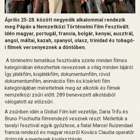
Április 25-28. között negyedik alkalommal rendezik
meg Pápán a Nemzetközi Történelmi Film Fesztivált.
Idén magyar, portugál, francia, bolgár, kenyai, ausztrál,
angol, máltai, kazah, spanyol, olasz, trinidad és tobagó-
i filmek versenyeznek a döntőben.
A történelmi tematikus fesztiválra szinte minden filmes
kategóriában érkezhettek nevezések a világ minden tájáról.
Így játékfilm, kisjátékfilm, dokumentumfilm, rövid
dokumentumfilm, animációs film és kísérleti film
kategóriájában mérettetnek meg az alkotók és filmek
nemzetközi zsűri előtt. 289 benevezett alkotásból
válogatott az előzsűri.
A zsűriben idén a Global Film két vezetője, Daria Trifu és
Bruno Pischiutta filmrendező vesznek részt. Mellettük a
tavalyi fesztivál egyik győztese, a fiatal Marcel Ruizendaal
francia rendező és magyar részről Kovács Claudia operatőr
dolgozik a nyertesek kiválasztásán.