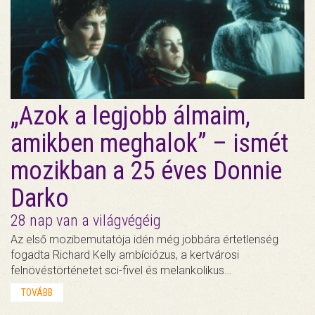
„Azok a legjobb álmaim,
amikben meghalok” – ismét
mozikban a 25 éves Donnie
Darko
28 nap van a világvégéig
Az első mozibemutatója idén még jobbára értetlenség
fogadta Richard Kelly ambíciózus, a kertvárosi
felnövéstörténetet sci-fivel és melankolikus…
TOVÁBB