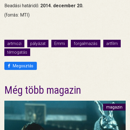
Beadási határidő:
2014. december 20.
(forrás: MTI)
artmozi
pályázat
Emmi
forgalmazás
artfilm
témogatás
Megosztás
Még több magazin
magazin