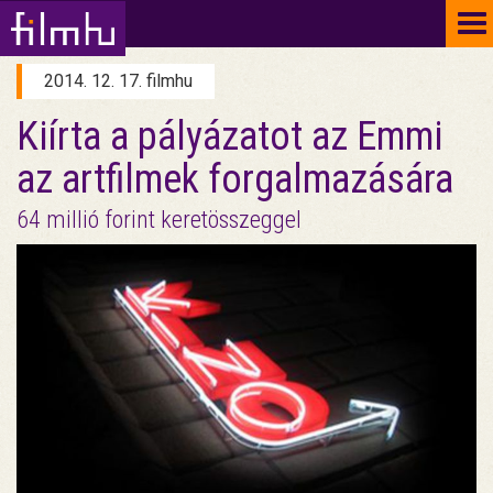
To
na
2014. 12. 17. filmhu
Kiírta a pályázatot az Emmi
az artfilmek forgalmazására
64 millió forint keretösszeggel