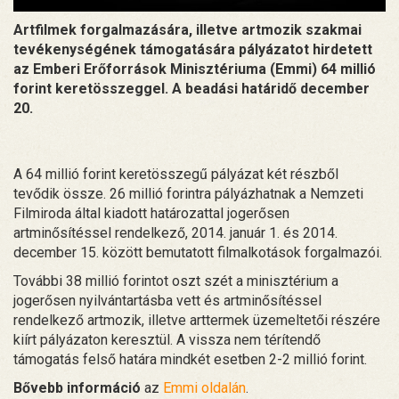
Artfilmek forgalmazására, illetve artmozik szakmai
tevékenységének támogatására pályázatot hirdetett
az Emberi Erőforrások Minisztériuma (Emmi) 64 millió
forint keretösszeggel. A beadási határidő december
20.
A 64 millió forint keretösszegű pályázat két részből
tevődik össze. 26 millió forintra pályázhatnak a Nemzeti
Filmiroda által kiadott határozattal jogerősen
artminősítéssel rendelkező, 2014. január 1. és 2014.
december 15. között bemutatott filmalkotások forgalmazói.
További 38 millió forintot oszt szét a minisztérium a
jogerősen nyilvántartásba vett és artminősítéssel
rendelkező artmozik, illetve arttermek üzemeltetői részére
kiírt pályázaton keresztül. A vissza nem térítendő
támogatás felső határa mindkét esetben 2-2 millió forint.
Bővebb információ
az
Emmi oldalán
.