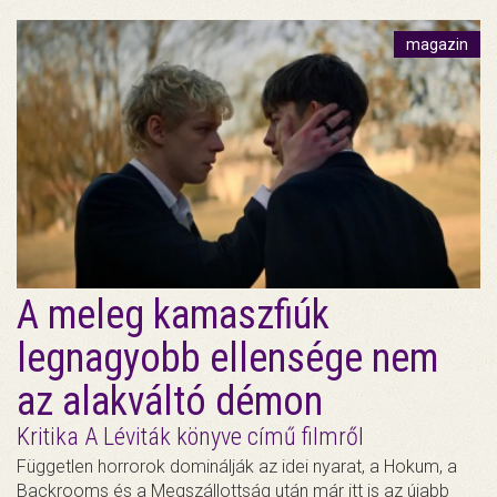
magazin
A meleg kamaszfiúk
legnagyobb ellensége nem
az alakváltó démon
Kritika A Léviták könyve című filmről
Független horrorok dominálják az idei nyarat, a Hokum, a
Backrooms és a Megszállottság után már itt is az újabb