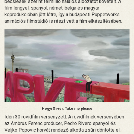
becslések szerint félmillió halálos áldozatot követelt. A
film lengyel, spanyol, német, belga és magyar
koprodukcióban jött létre, így a budapesti Puppetworks
animációs filmstúdió is részt vett a film elkészítésében.
Hegyi Olivér: Take me please
Idén 30 rövidfilm versenyzett. A rövidfilmek versenyében
az Ambrus Ferenc producer, Pedro Rivero spanyol és
Veljko Popovic horvát rendező alkotta zsűri döntötte el,