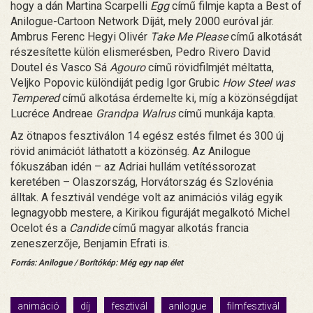
hogy a dán Martina Scarpelli
Egg
című filmje kapta a Best of
Anilogue-Cartoon Network Díját, mely 2000 euróval jár.
Ambrus Ferenc Hegyi Olivér
Take Me Please
című alkotását
részesítette külön elismerésben, Pedro Rivero David
Doutel és Vasco Sá
Agouro
című rövidfilmjét méltatta,
Veljko Popovic különdiját pedig Igor Grubic
How Steel was
Tempered
című alkotása érdemelte ki, míg a közönségdíjat
Lucréce Andreae
Grandpa Walrus
című munkája kapta.
Az ötnapos fesztiválon 14 egész estés filmet és 300 új
rövid animációt láthatott a közönség. Az Anilogue
fókuszában idén – az Adriai hullám vetítéssorozat
keretében – Olaszország, Horvátország és Szlovénia
álltak. A fesztivál vendége volt az animációs világ egyik
legnagyobb mestere, a Kirikou figuráját megalkotó Michel
Ocelot és a
Candide
című magyar alkotás francia
zeneszerzője, Benjamin Efrati is.
Forrás: Anilogue / Borítókép: Még egy nap élet
animáció
díj
fesztivál
anilogue
filmfesztivál