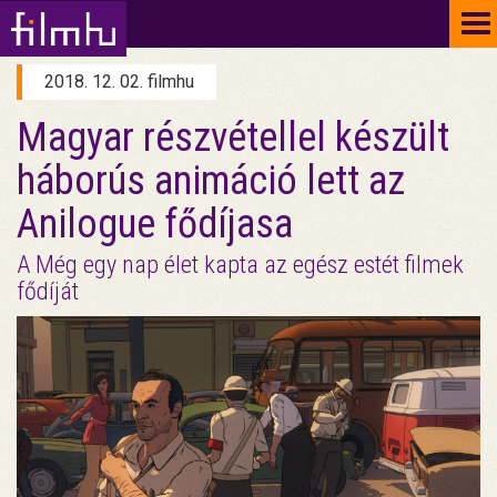
To
na
2018. 12. 02. filmhu
Magyar részvétellel készült
háborús animáció lett az
Anilogue fődíjasa
A Még egy nap élet kapta az egész estét filmek
fődíját