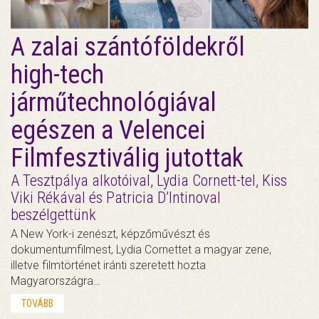
A zalai szántóföldekről
high-tech
járműtechnológiával
egészen a Velencei
Filmfesztiválig jutottak
A Tesztpálya alkotóival, Lydia Cornett-tel, Kiss
Viki Rékával és Patricia D’Intinoval
beszélgettünk
A New York-i zenészt, képzőművészt és
dokumentumfilmest, Lydia Cornettet a magyar zene,
illetve filmtörténet iránti szeretett hozta
Magyarországra…
TOVÁBB