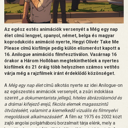
Az egész estés animációk versenyét a Még egy nap
élet című lengyel, spanyol, német, belga és magyar
koprodukciós animáció nyerte, Hegyi Olivér Take Me
Please című kisfilmje pedig külön elismerést kapott a
16. Anilogue animációs filmfesztiválon. Vasárnap 16
órakor a Három Hollóban megtekinthetőek a nyertes
kisfilmek és 21 óráig több helyszínen számos vetítés
várja még a rajzfilmek iránt érdeklődő közönséget.
A
Még egy nap élet
című alkotás nyerte az idei Anilogue-on
az egészestés animációk versenyét, a zsűri indoklása
szerint „
a dokumentarista jellegű, hiteles ábrázolásmód és
a drámai kifejező erejű, fikciós elemek magasszintű
ötvözéséért, valamint a kiemelkedő vizuális és filmnyelvi
megoldások alkalmazásáért
”. A film az 1975 és 2002 közt
zajló angolai polgárháború borzalmait tárja elénk, mely a