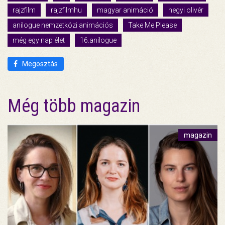
rajzfilm
rajzfilmhu
magyar animáció
hegyi olivér
anilogue nemzetközi animációs
Take Me Please
még egy nap élet
16.anilogue
Megosztás
Még több magazin
magazin