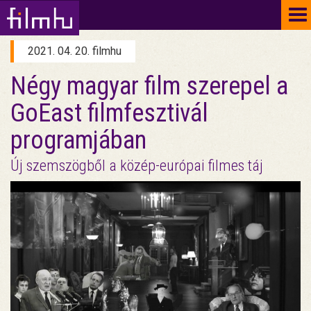
To
na
2021. 04. 20. filmhu
Négy magyar film szerepel a
GoEast filmfesztivál
programjában
Új szemszögből a közép-európai filmes táj