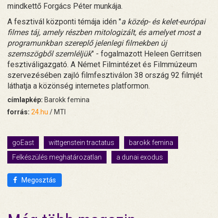
mindkettő Forgács Péter munkája.
A fesztivál központi témája idén "
a közép- és kelet-európai
filmes táj, amely részben mitologizált, és amelyet most a
programunkban szereplő jelenlegi filmekben új
szemszögből szemléljük
" - fogalmazott Heleen Gerritsen
fesztiváligazgató. A Német Filmintézet és Filmmúzeum
szervezésében zajló filmfesztiválon 38 ország 92 filmjét
láthatja a közönség internetes platformon.
címlapkép:
Barokk femina
forrás:
24.hu
/ MTI
goEast
wittgenstein tractatus
barokk femina
Felkészülés meghatározatlan
a dunai exodus
Megosztás