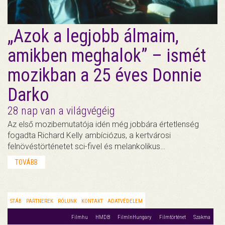
„Azok a legjobb álmaim,
amikben meghalok” – ismét
mozikban a 25 éves Donnie
Darko
28 nap van a világvégéig
Az első mozibemutatója idén még jobbára értetlenség
fogadta Richard Kelly ambíciózus, a kertvárosi
felnövéstörténetet sci-fivel és melankolikus…
TOVÁBB
STÁB
PARTNEREK
RÓLUNK
KONTAKT
ADATVÉDELEM
Filmhu
HMDB
FilmInHungary
Filmtörténet
Szakma