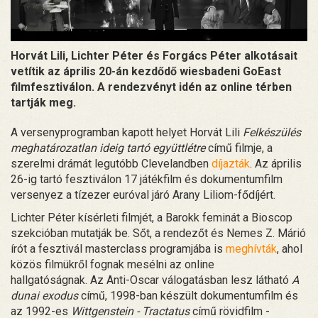
Horvát Lili, Lichter Péter és Forgács Péter alkotásait
vetítik az április 20-án kezdődő wiesbadeni GoEast
filmfesztiválon. A rendezvényt idén az online térben
tartják meg.
A versenyprogramban kapott helyet Horvát Lili
Felkészülés
meghatározatlan ideig tartó együttlétre
című filmje, a
szerelmi drámát legutóbb Clevelandben
díjazták
. Az április
26-ig tartó fesztiválon 17 játékfilm és dokumentumfilm
versenyez a tízezer euróval járó Arany Liliom-fődíjért.
Lichter Péter kísérleti filmjét, a Barokk feminát a Bioscop
szekcióban mutatják be. Sőt, a rendezőt és Nemes Z. Márió
írót a fesztivál masterclass programjába is
meghívták
, ahol
közös filmükről fognak mesélni az online
hallgatóságnak. Az Anti-Oscar válogatásban lesz látható
A
dunai exodus
című, 1998-ban készült dokumentumfilm és
az 1992-es
Wittgenstein - Tractatus
című rövidfilm -