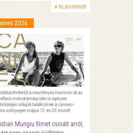
A TELJES DOSSZIÉ
annes 2026
olitikai thrillertől a neonfényes horroron át az
eflexív melodrámáig idén is egészen
lsőséges világok találkoznak a cannes-i
ös szőnyegen május 12. és 23. között.
istian Mungiu filmet csinált arról,