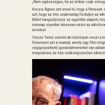
„Nem egészséges, ha az ember csak simogatá
Kocsis Ágnes azt emeli ki, hogy a filmesek sz
azt, hogy az írás szakmailag forduljon az alko
Bálint hangsúlyozza: az egyetlen alapelv, hog
másnap szembe lehessen nézni az alkotóval
érvelést
Vincze Teréz szerint aki komolyan veszi a k
felismerni azt a munkát, amely egy film mögöt
végigvezethető gondolatmenettel van alátáma
megvalósul, az írás szükségszerűen elkerül