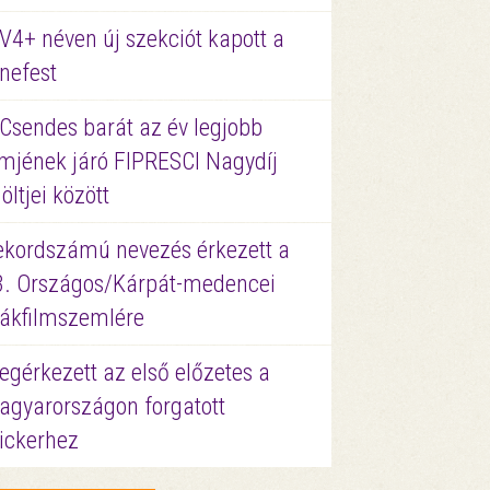
V4+ néven új szekciót kapott a
nefest
 Csendes barát az év legjobb
lmjének járó FIPRESCI Nagydíj
löltjei között
ekordszámú nevezés érkezett a
3. Országos/Kárpát-medencei
iákfilmszemlére
gérkezett az első előzetes a
agyarországon forgatott
ickerhez