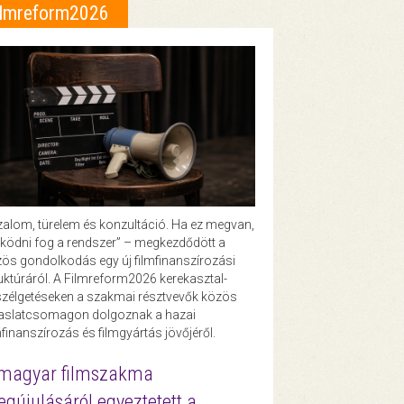
ilmreform2026
zalom, türelem és konzultáció. Ha ez megvan,
ödni fog a rendszer” – megkezdődött a
ös gondolkodás egy új filmfinanszírozási
uktúráról. A Filmreform2026 kerekasztal-
zélgetéseken a szakmai résztvevők közös
vaslatcsomagon dolgoznak a hazai
mfinanszírozás és filmgyártás jövőjéről.
magyar filmszakma
gújulásáról egyeztetett a