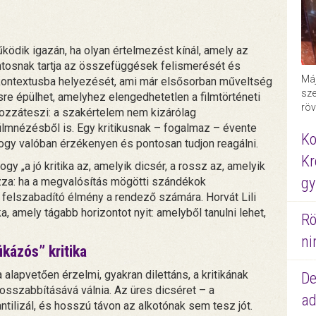
űködik igazán, ha olyan értelmezést kínál, amely az
ntosnak tartja az összefüggések felismerését és
Máj
s kontextusba helyezését, ami már elsősorban műveltség
sze
e épülhet, amelyhez elengedhetetlen a filmtörténeti
röv
hozzáteszi: a szakértelem nem kizárólag
ilmnézésből is. Egy kritikusnak – fogalmaz – évente
Ko
 hogy valóban érzékenyen és pontosan tudjon reagálni.
Kr
gy „a jó kritika az, amelyik dicsér, a rossz az, amelyik
gy
zza: ha a megvalósítás mögötti szándékok
 felszabadító élmény a rendező számára. Horvát Lili
ka, amely tágabb horizontot nyit: amelyből tanulni lehet,
Rö
ni
ikázós” kritika
alapvetően érzelmi, gyakran dilettáns, a kritikának
De
szabbításává válnia. Az üres dicséret – a
ad
antilizál, és hosszú távon az alkotónak sem tesz jót.