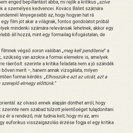
nem enged bepillantást abba, mi rejlik a kritikus „
szíve
lyek a személyes kedvencei. Kovács Bálint számára
indennél lényegesebb az, hogy hogyan hat rá
 egy film jót akar a világnak, fontos gondolatot próbál
melyek mindenki számára relevánsak lehetnek, akkor egy
elebb áll hozzá, mint egy formailag kifogástalan, de
filmnek végső soron valóban „
meg kell pendítenie
” a
, szükség van azokra a formai elemekre is, amelyek
re ráerősít: szerinte a kritika feladata nem a jó szándék
s bőven merít –, hanem annak vizsgálata, milyen
öntően formai kérdés: „
Elhisszük-e azt az utcát, azt a
 a szereplő elmegy előttünk.
”
 orientál: az olvasó ennek alapján dönthet arról, hogy
 szerinte nem szabad túlzott jelentőséget tulajdonítani
oz ér a rendező, már tudnia kell, hogy mi az, ami
 euforikus visszaigazolás érzése fogja el egy kritika