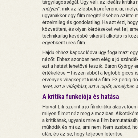
tárgyilagosságát. Úgy véli, az ideális kritika 
mélyén
”, mik az ízlésbeli preferenciái, me
ugyanakkor egy film megítélésében szinte m
érzelmileg és gondolatilag. Ha azt érzi, hogy
közvetíteni, és olyan kérdéseket vet fel, a
technikailag kevésbé sikerült alkotás is köz
egyébként üres film.
Hajdu ehhez kapcsolódva úgy fogalmaz: egy 
nézőt. Ehhez azonban nem elég a jó szándék
ezt a hatást lehetővé teszik. Báron György er
értékelése – hiszen abból a legtöbb giccs i
érvényes világképet kínál a film. Ez pedig d
teret, azt a világítást, azt a cipőt, amelyben
A kritika funkciója és hatása
Horvát Lili szerint a jó filmkritika alapvetően
milyen filmet néz meg a moziban. Alkotóként
a kritikának, ugyanis mire a film bemutatásáh
működik és mi az, ami nem. Nem szabad, hogy
után, és az se, hogy teljesen leterítse.