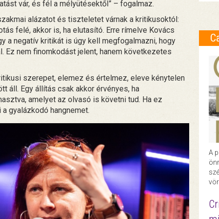
st vár, és fél a mélyütésektől” – fogalmaz.
akmai alázatot és tiszteletet várnak a kritikusoktól:
tás felé, akkor is, ha elutasító. Erre rímelve Kovács
C
y a negatív kritikát is úgy kell megfogalmazni, hogy
. Ez nem finomkodást jelent, hanem következetes
ritikusi szerepet, elemez és értelmez, eleve kénytelen
t áll. Egy állítás csak akkor érvényes, ha
sztva, amelyet az olvasó is követni tud. Ha ez
i a gyalázkodó hangnemet.
A p
önr
szé
vör
Cr