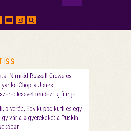
riss
ntal Nimród Russell Crowe és
riyanka Chopra Jones
szereplésével rendezi új filmjét
li, a veréb, Egy kupac kufli és egy
lgy várja a gyerekeket a Puskin
uckóban