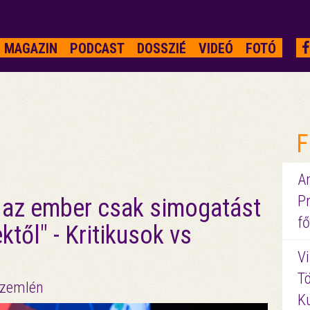
MAGAZIN
PODCAST
DOSSZIÉ
VIDEÓ
FOTÓ
F
A
P
 az ember csak simogatást
fő
ktől" - Kritikusok vs
Vi
Tö
szemlén
K