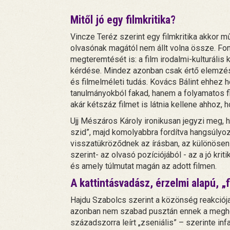
Mitől jó egy filmkritika?
Vincze Teréz szerint egy filmkritika akkor m
olvasónak magától nem állt volna össze. Fo
megteremtését is: a film irodalmi-kulturáli
kérdése. Mindez azonban csak értő elemzésr
és filmelméleti tudás. Kovács Bálint ehhez 
tanulmányokból fakad, hanem a folyamatos f
akár kétszáz filmet is látnia kellene ahhoz,
Ujj Mészáros Károly ironikusan jegyzi meg, ho
szid”, majd komolyabbra fordítva hangsúlyo
visszatükröződnek az írásban, az különösen
szerint- az olvasó pozíciójából - az a jó kriti
és amely túlmutat magán az adott filmen.
A kattintásvadász, érzelmi alapú, „f
Hajdu Szabolcs szerint a közönség reakciója 
azonban nem szabad pusztán ennek a meghos
századszorra leírt „zseniális” – szerinte inf