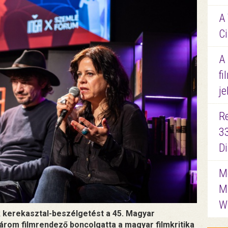
A 
Ci
A
fi
je
R
3
D
Me
M
W
k kerekasztal-beszélgetést a 45. Magyar
árom filmrendező boncolgatta a magyar filmkritika