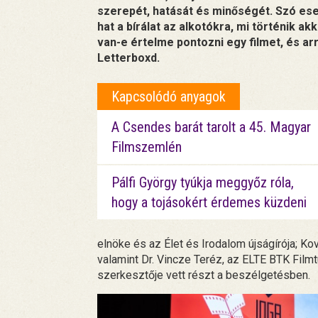
szerepét, hatását és minőségét. Szó esett
hat a bírálat az alkotókra, mi történik ak
van-e értelme pontozni egy filmet, és arr
Letterboxd.
Kapcsolódó anyagok
A Csendes barát tarolt a 45. Magyar
Filmszemlén
Pálfi György tyúkja meggyőz róla,
hogy a tojásokért érdemes küzdeni
elnöke és az Élet és Irodalom újságírója; Ko
valamint Dr. Vincze Teréz, az ELTE BTK Fi
szerkesztője vett részt a beszélgetésben.