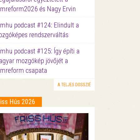
lmreform2026 és Nagy Ervin
lmhu podcast #124: Elindult a
zgóképes rendszerváltás
lmhu podcast #125: Így építi a
gyar mozgókép jövőjét a
lmreform csapata
A TELJES DOSSZIÉ
riss Hús 2026