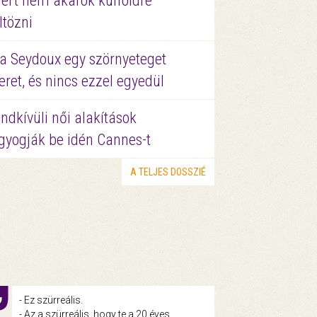
ért nem akarok külföldre
ltözni
a Seydoux egy szörnyeteget
eret, és nincs ezzel egyedül
ndkívüli női alakítások
gyogják be idén Cannes-t
A TELJES DOSSZIÉ
- Ez szürreális.
- Az a szürreális, hogy te a 20 éves