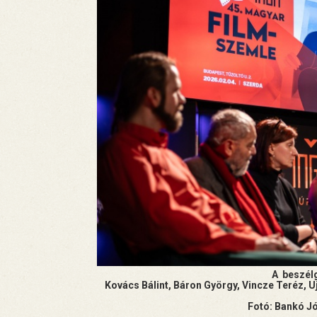
A beszélg
Kovács Bálint, Báron György, Vincze Teréz, U
Fotó: Bankó J