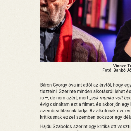
Vincze T
Fotó: Bankó J
Báron György óva int attól az érvtől, hogy eg
tisztelni. Szerinte minden alkotásról lehet é
is –, de nem azért, mert „
sok munka volt be
évig csináltam ezt a filmet, és akkor jön egy k
szembeállításnak tartja. Az alkotónak évei vol
kritikusnak ezzel szemben sokszor egy délut
Hajdu Szabolcs szerint egy kritika ott veszt