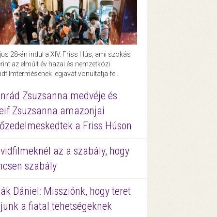
us 28-án indul a XIV. Friss Hús, ami szokás
rint az elmúlt év hazai és nemzetközi
idfilmtermésének legjavát vonultatja fel.
nrád Zsuzsanna medvéje és
eif Zsuzsanna amazonjai
őzedelmeskedtek a Friss Húson
vidfilmeknél az a szabály, hogy
ncsen szabály
ák Dániel: Missziónk, hogy teret
junk a fiatal tehetségeknek