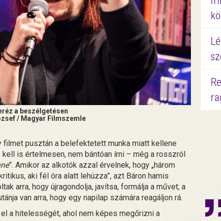
mi
kö
Lé
sz
Re
ra
eréz a beszélgetésen
ózsef / Magyar Filmszemle
y filmet pusztán a belefektetett munka miatt kellene
s kell is értelmesen, nem bántóan írni – még a rosszról
nne
”. Amikor az alkotók azzal érvelnek, hogy „három
ritikus, aki fél óra alatt lehúzza”, azt Báron hamis
tak arra, hogy újragondolja, javítsa, formálja a művet; a
ánja van arra, hogy egy napilap számára reagáljon rá.
i el a hitelességét, ahol nem képes megőrizni a