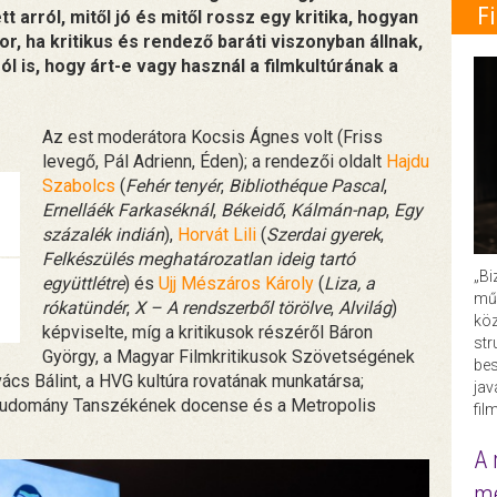
F
 arról, mitől jó és mitől rossz egy kritika, hogyan
kor, ha kritikus és rendező baráti viszonyban állnak,
ól is, hogy árt-e vagy használ a filmkultúrának a
Az est moderátora Kocsis Ágnes volt (Friss
levegő, Pál Adrienn, Éden); a rendezői oldalt
Hajdu
Szabolcs
(
Fehér tenyér
,
Bibliothéque Pascal
,
Ernelláék Farkaséknál
,
Békeidő
,
Kálmán-nap
,
Egy
százalék indián
),
Horvát Lili
(
Szerdai gyerek
,
Felkészülés meghatározatlan ideig tartó
„Bi
együttlétre
) és
Ujj Mészáros Károly
(
Liza, a
műk
rókatündér
,
X – A rendszerből törölve
,
Alvilág
)
köz
képviselte, míg a kritikusok részéről Báron
str
György, a Magyar Filmkritikusok Szövetségének
bes
vács Bálint, a HVG kultúra rovatának munkatársa;
ja
lmtudomány Tanszékének docense és a Metropolis
fil
A 
me