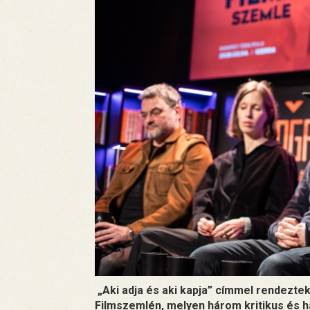
„Aki adja és aki kapja” címmel rendezte
Filmszemlén, melyen három kritikus és h