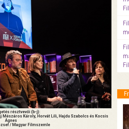
Fi
Fi
mo
Fi
ma
Fi
F
etés résztvevői (b-j):
jj Mészáros Károly, Horvát Lili, Hajdu Szabolcs és Kocsis
Ágnes
ózsef / Magyar Filmszemle