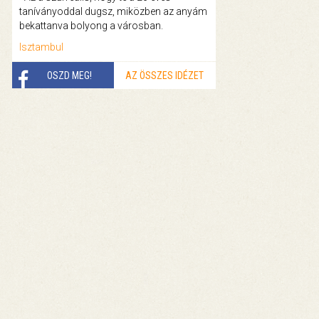
taníványoddal dugsz, miközben az anyám
bekattanva bolyong a városban.
Isztambul
OSZD MEG!
AZ ÖSSZES IDÉZET