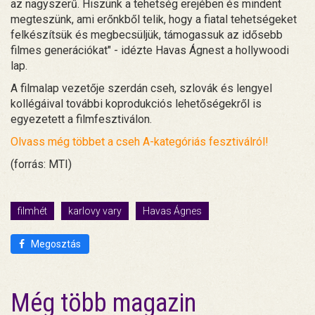
az nagyszerű. Hiszünk a tehetség erejében és mindent
megteszünk, ami erőnkből telik, hogy a fiatal tehetségeket
felkészítsük és megbecsüljük, támogassuk az idősebb
filmes generációkat" - idézte Havas Ágnest a hollywoodi
lap.
A filmalap vezetője szerdán cseh, szlovák és lengyel
kollégáival további koprodukciós lehetőségekről is
egyezetett a filmfesztiválon.
Olvass még többet a cseh A-kategóriás fesztiválról!
(forrás: MTI)
filmhét
karlovy vary
Havas Ágnes
Megosztás
Még több magazin