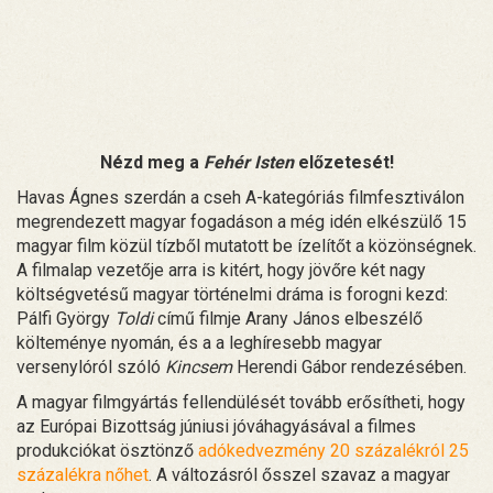
Nézd meg a
Fehér Isten
előzetesét!
Havas Ágnes szerdán a cseh A-kategóriás filmfesztiválon
megrendezett magyar fogadáson a még idén elkészülő 15
magyar film közül tízből mutatott be ízelítőt a közönségnek.
A filmalap vezetője arra is kitért, hogy jövőre két nagy
költségvetésű magyar történelmi dráma is forogni kezd:
Pálfi György
Toldi
című filmje Arany János elbeszélő
költeménye nyomán, és a a leghíresebb magyar
versenylóról szóló
Kincsem
Herendi Gábor rendezésében.
A magyar filmgyártás fellendülését tovább erősítheti, hogy
az Európai Bizottság júniusi jóváhagyásával a filmes
produkciókat ösztönző
adókedvezmény 20 százalékról 25
százalékra nőhet
. A változásról ősszel szavaz a magyar