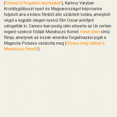
(
Olvasd el forgatási riportunkat!
), Karlovy Varyban
Kristályglóbuszt nyert és Magyarországot képviselve
feljutott arra a kilenc filmből álló szűkített listára, amelyből
végül a legjobb idegen nyelvű film Oscar-jelöltjeit
válogatták ki. Cannes-ban pedig idén elnyerte az Un certain
regard-szekció fődíját Mundruczó Kornél
Fehér Isten
című
filmje, amelynek az észak-amerikai forgalmazási jogát a
Magnolia Pictures vásárolta meg (
Olvass még többet a
Mundruczó filmről!
).