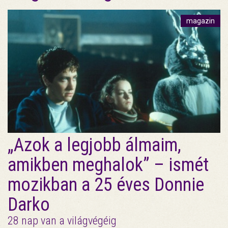
magazin
„Azok a legjobb álmaim,
amikben meghalok” – ismét
mozikban a 25 éves Donnie
Darko
28 nap van a világvégéig