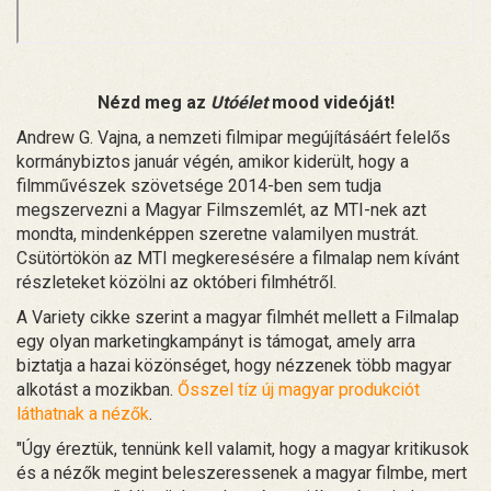
Nézd meg az
Utóélet
mood videóját!
Andrew G. Vajna, a nemzeti filmipar megújításáért felelős
kormánybiztos január végén, amikor kiderült, hogy a
filmművészek szövetsége 2014-ben sem tudja
megszervezni a Magyar Filmszemlét, az MTI-nek azt
mondta, mindenképpen szeretne valamilyen mustrát.
Csütörtökön az MTI megkeresésére a filmalap nem kívánt
részleteket közölni az októberi filmhétről.
A Variety cikke szerint a magyar filmhét mellett a Filmalap
egy olyan marketingkampányt is támogat, amely arra
biztatja a hazai közönséget, hogy nézzenek több magyar
alkotást a mozikban.
Ősszel tíz új magyar produkciót
láthatnak a nézők
.
"Úgy éreztük, tennünk kell valamit, hogy a magyar kritikusok
és a nézők megint beleszeressenek a magyar filmbe, mert