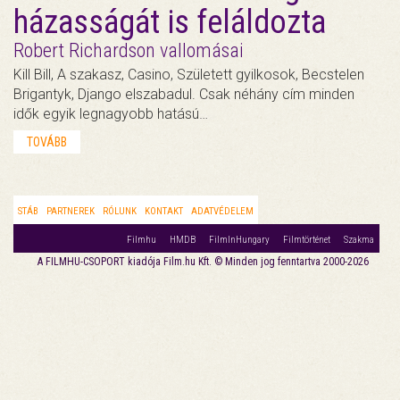
házasságát is feláldozta
Robert Richardson vallomásai
Kill Bill, A szakasz, Casino, Született gyilkosok, Becstelen
Brigantyk, Django elszabadul. Csak néhány cím minden
idők egyik legnagyobb hatású…
TOVÁBB
STÁB
PARTNEREK
RÓLUNK
KONTAKT
ADATVÉDELEM
Filmhu
HMDB
FilmInHungary
Filmtörténet
Szakma
A FILMHU-CSOPORT kiadója Film.hu Kft. © Minden jog fenntartva 2000-2026