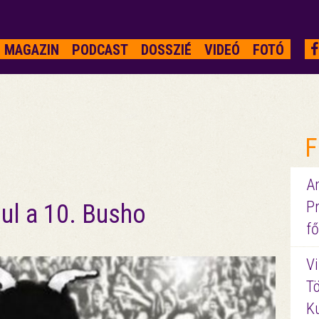
MAGAZIN
PODCAST
DOSSZIÉ
VIDEÓ
FOTÓ
F
A
P
ul a 10. Busho
fő
Vi
Tö
K