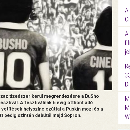
A 
Ci
A
fi
je
R
3
D
, azaz tizedszer kerül megrendezésre a BuSho
Me
sztivál. A fesztiválnak 6 évig otthont adó
M
vetítések helyszíne ezúttal a Puskin mozi és a
tt pedig szintén debütál majd Sopron.
W