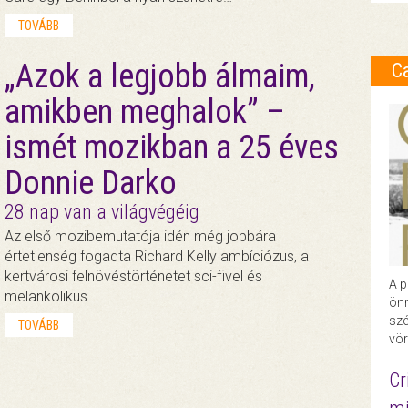
TOVÁBB
„Azok a legjobb álmaim,
C
amikben meghalok” –
ismét mozikban a 25 éves
Donnie Darko
28 nap van a világvégéig
Az első mozibemutatója idén még jobbára
értetlenség fogadta Richard Kelly ambíciózus, a
kertvárosi felnövéstörténetet sci-fivel és
A p
melankolikus…
önr
szé
TOVÁBB
vör
Cr