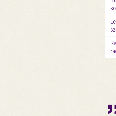
mi
kö
Lé
sz
Re
ra