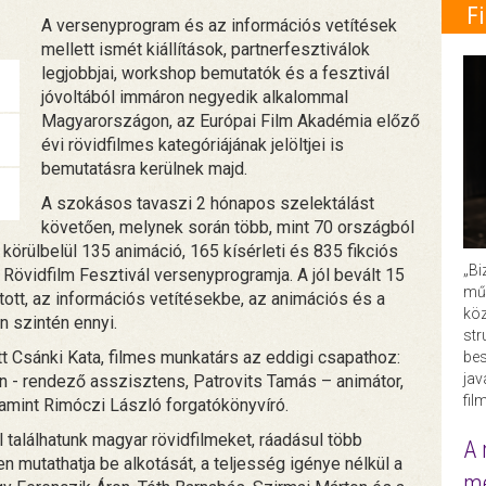
F
A versenyprogram és az információs vetítések
mellett ismét kiállítások, partnerfesztiválok
legjobbjai, workshop bemutatók és a fesztivál
jóvoltából immáron negyedik alkalommal
Magyarországon, az Európai Film Akadémia előző
évi rövidfilmes kategóriájának jelöltjei is
bemutatásra kerülnek majd.
A szokásos tavaszi 2 hónapos szelektálást
követően, melynek során több, mint 70 országból
 körülbelül 135 animáció, 165 kísérleti és 835 fikciós
„Bi
Rövidfilm Fesztivál versenyprogramja. A jól bevált 15
műk
tott, az információs vetítésekbe, az animációs és a
köz
 szintén ennyi.
str
tt Csánki Kata, filmes munkatárs az eddigi csapathoz:
bes
ja
án - rendező asszisztens, Patrovits Tamás – animátor,
fil
lamint Rimóczi László forgatókönyvíró.
találhatunk magyar rövidfilmeket, ráadásul több
A 
 mutathatja be alkotását, a teljesség igénye nélkül a
me