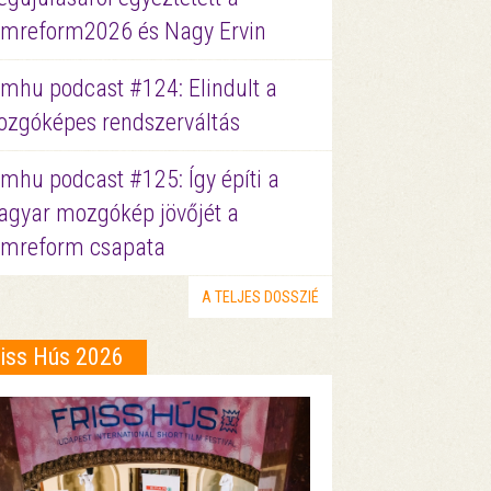
lmreform2026 és Nagy Ervin
lmhu podcast #124: Elindult a
zgóképes rendszerváltás
lmhu podcast #125: Így építi a
gyar mozgókép jövőjét a
lmreform csapata
A TELJES DOSSZIÉ
riss Hús 2026