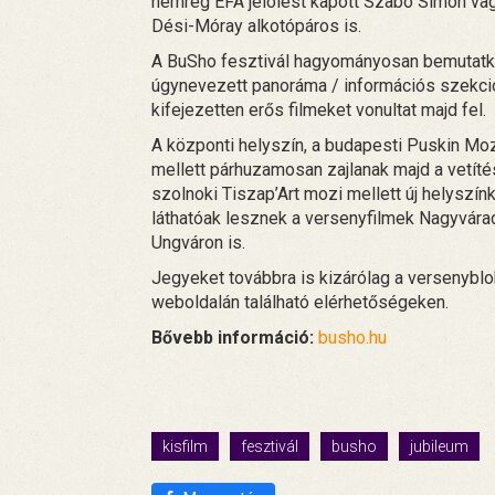
nemrég EFA jelölést kapott Szabó Simon vag
Dési-Móray alkotópáros is.
A BuSho fesztivál hagyományosan bemutatko
úgynevezett panoráma / információs szekció
kifejezetten erős filmeket vonultat majd fel.
A központi helyszín, a budapesti Puskin Moz
mellett párhuzamosan zajlanak majd a vetítés
szolnoki Tiszap’Art mozi mellett új helyszínk
láthatóak lesznek a versenyfilmek Nagyvárad
Ungváron is.
Jegyeket továbbra is kizárólag a versenyblokk
weboldalán található elérhetőségeken.
Bővebb információ:
busho.hu
kisfilm
fesztivál
busho
jubileum