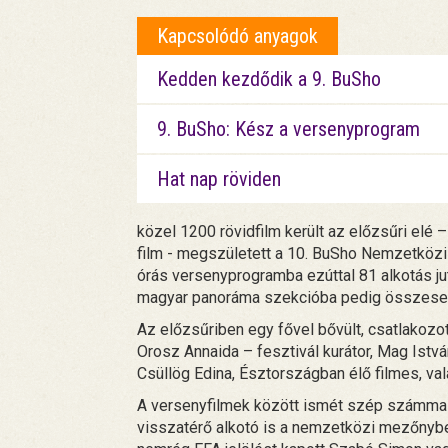
Kapcsolódó anyagok
Kedden kezdődik a 9. BuSho
9. BuSho: Kész a versenyprogram
Hat nap röviden
közel 1200 rövidfilm került az előzsűri elé –
film - megszületett a 10. BuSho Nemzetközi 
órás versenyprogramba ezúttal 81 alkotás ju
magyar panoráma szekcióba pedig összesen
Az előzsűriben egy fővel bővült, csatlakozo
Orosz Annaida – fesztivál kurátor, Mag Istv
Csüllög Edina, Észtországban élő filmes, va
A versenyfilmek között ismét szép számmal 
visszatérő alkotó is a nemzetközi mezőnyben