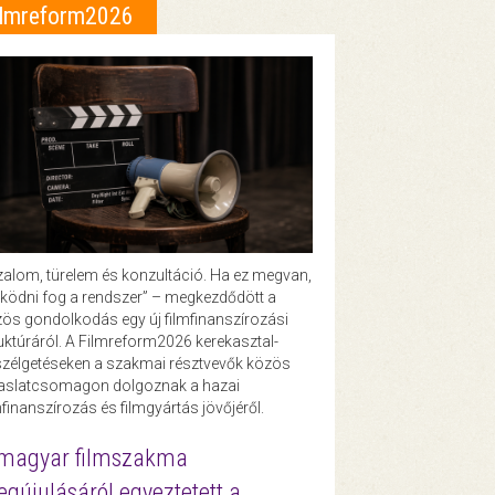
ilmreform2026
zalom, türelem és konzultáció. Ha ez megvan,
ödni fog a rendszer” – megkezdődött a
ös gondolkodás egy új filmfinanszírozási
uktúráról. A Filmreform2026 kerekasztal-
zélgetéseken a szakmai résztvevők közös
vaslatcsomagon dolgoznak a hazai
mfinanszírozás és filmgyártás jövőjéről.
magyar filmszakma
gújulásáról egyeztetett a