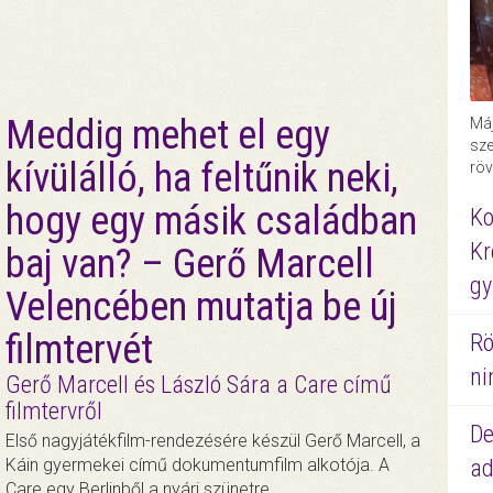
Meddig mehet el egy
Máj
sze
kívülálló, ha feltűnik neki,
röv
hogy egy másik családban
Ko
Kr
baj van? – Gerő Marcell
gy
Velencében mutatja be új
filmtervét
Rö
ni
Gerő Marcell és László Sára a Care című
filmtervről
De
Első nagyjátékfilm-rendezésére készül Gerő Marcell, a
ad
Káin gyermekei című dokumentumfilm alkotója. A
Care egy Berlinből a nyári szünetre…