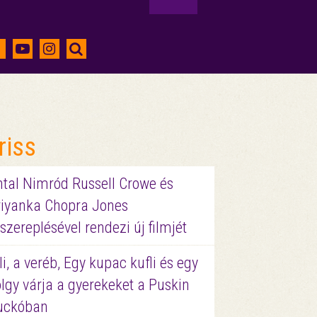
riss
ntal Nimród Russell Crowe és
riyanka Chopra Jones
szereplésével rendezi új filmjét
li, a veréb, Egy kupac kufli és egy
lgy várja a gyerekeket a Puskin
uckóban