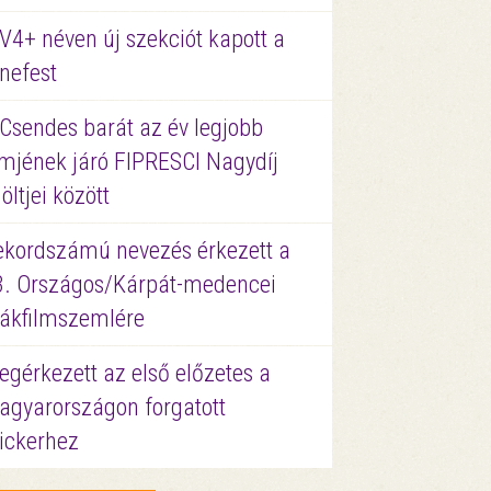
V4+ néven új szekciót kapott a
nefest
 Csendes barát az év legjobb
lmjének járó FIPRESCI Nagydíj
löltjei között
ekordszámú nevezés érkezett a
3. Országos/Kárpát-medencei
iákfilmszemlére
gérkezett az első előzetes a
agyarországon forgatott
ickerhez