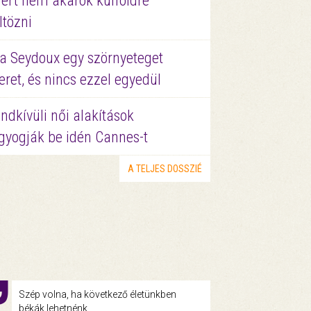
ért nem akarok külföldre
ltözni
a Seydoux egy szörnyeteget
eret, és nincs ezzel egyedül
ndkívüli női alakítások
gyogják be idén Cannes-t
A TELJES DOSSZIÉ
Szép volna, ha következő életünkben
békák lehetnénk.