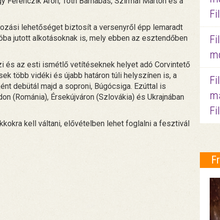
y Ferenczik Áron, Tóth Barnabás, Szirmai Márton és a
Fi
zási lehetőséget biztosít a versenyről épp lemaradt
ba jutott alkotásoknak is, mely ebben az esztendőben
Fi
mo
i és az esti ismétlő vetítéseknek helyet adó Corvintető
ek több vidéki és újabb határon túli helyszínen is, a
Fi
ént debütál majd a soproni, Búgócsiga. Ezúttal is
ma
on (Románia), Érsekújváron (Szlovákia) és Ukrajnában
Fi
okra kell váltani, elővételben lehet foglalni a fesztivál
F