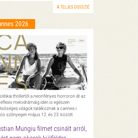
A TELJES DOSSZIÉ
annes 2026
olitikai thrillertől a neonfényes horroron át az
eflexív melodrámáig idén is egészen
lsőséges világok találkoznak a cannes-i
ös szőnyegen május 12. és 23. között.
istian Mungiu filmet csinált arról,