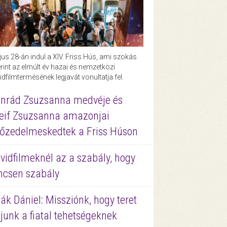
us 28-án indul a XIV. Friss Hús, ami szokás
rint az elmúlt év hazai és nemzetközi
idfilmtermésének legjavát vonultatja fel.
nrád Zsuzsanna medvéje és
eif Zsuzsanna amazonjai
őzedelmeskedtek a Friss Húson
vidfilmeknél az a szabály, hogy
ncsen szabály
ák Dániel: Missziónk, hogy teret
junk a fiatal tehetségeknek