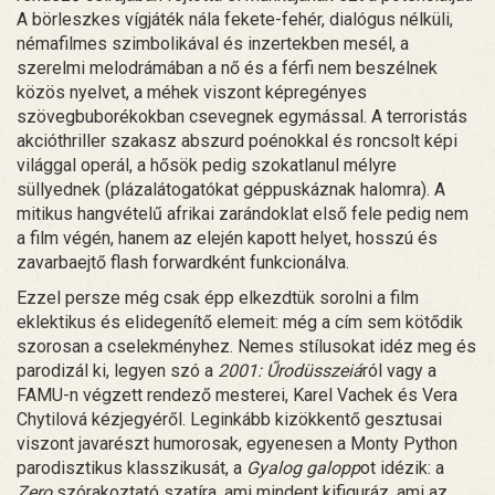
A börleszkes vígjáték nála fekete-fehér, dialógus nélküli,
némafilmes szimbolikával és inzertekben mesél, a
szerelmi melodrámában a nő és a férfi nem beszélnek
közös nyelvet, a méhek viszont képregényes
szövegbuborékokban csevegnek egymással. A terroristás
akcióthriller szakasz abszurd poénokkal és roncsolt képi
világgal operál, a hősök pedig szokatlanul mélyre
süllyednek (plázalátogatókat géppuskáznak halomra). A
mitikus hangvételű afrikai zarándoklat első fele pedig nem
a film végén, hanem az elején kapott helyet, hosszú és
zavarbaejtő flash forwardként funkcionálva.
Ezzel persze még csak épp elkezdtük sorolni a film
eklektikus és elidegenítő elemeit: még a cím sem kötődik
szorosan a cselekményhez. Nemes stílusokat idéz meg és
parodizál ki, legyen szó a
2001: Űrodüsszeiá
ról vagy a
FAMU-n végzett rendező mesterei, Karel Vachek és Vera
Chytilová kézjegyéről. Leginkább kizökkentő gesztusai
viszont javarészt humorosak, egyenesen a Monty Python
parodisztikus klasszikusát, a
Gyalog galopp
ot idézik: a
Zero
szórakoztató szatíra, ami mindent kifiguráz, ami az