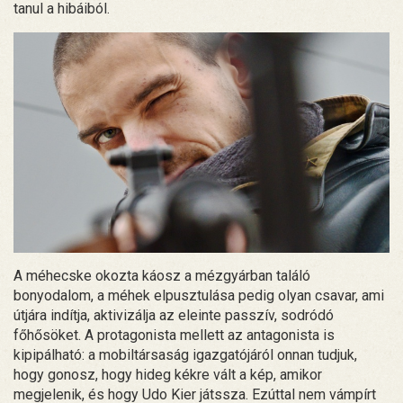
tanul a hibáiból.
A méhecske okozta káosz a mézgyárban találó
bonyodalom, a méhek elpusztulása pedig olyan csavar, ami
útjára indítja, aktivizálja az eleinte passzív, sodródó
főhősöket. A protagonista mellett az antagonista is
kipipálható: a mobiltársaság igazgatójáról onnan tudjuk,
hogy gonosz, hogy hideg kékre vált a kép, amikor
megjelenik, és hogy Udo Kier játssza. Ezúttal nem vámpírt