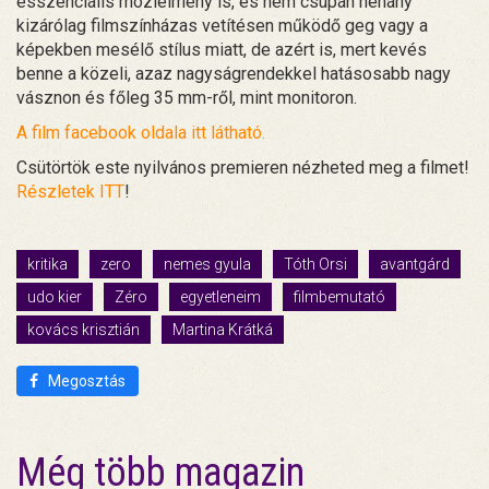
esszenciális moziélmény is, és nem csupán néhány
kizárólag filmszínházas vetítésen működő geg vagy a
képekben mesélő stílus miatt, de azért is, mert kevés
benne a közeli, azaz nagyságrendekkel hatásosabb nagy
vásznon és főleg 35 mm-ről, mint monitoron.
A film facebook oldala itt látható.
Csütörtök este nyilvános premieren nézheted meg a filmet!
Részletek ITT
!
kritika
zero
nemes gyula
Tóth Orsi
avantgárd
udo kier
Zéro
egyetleneim
filmbemutató
kovács krisztián
Martina Krátká
Megosztás
Még több magazin