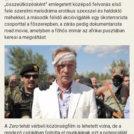
„összeütközésként” emlegetett középső felvonás első
fele szerelmi melodráma erotikus szexszel és haldokló
méhekkel, a második félidő akcióvígjáték egy ökoterrorista
csoporttal a főszerepben, a zárás pedig dokumentarista
road movie, amelyben a főhős immár az afrikai pusztában
keresi a megváltást.
A
Zero
tehát vérbeli közönségfilm is lehetett volna, de a
rendező csírájában fojtotta el munkájának ezt a potenciálját.