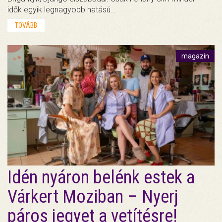
idők egyik legnagyobb hatású…
TOVÁBB
magazin
Idén nyáron belénk estek a
Várkert Moziban – Nyerj
páros jegyet a vetítésre!