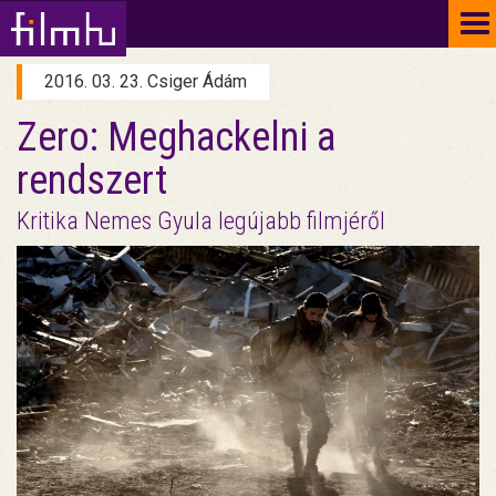
To
na
2016. 03. 23. Csiger Ádám
Zero: Meghackelni a
rendszert
Kritika Nemes Gyula legújabb filmjéről