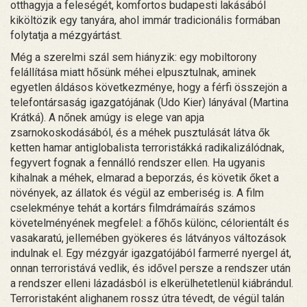
otthagyja a feleségét, komfortos budapesti lakásából
kiköltözik egy tanyára, ahol immár tradicionális formában
folytatja a mézgyártást.
Még a szerelmi szál sem hiányzik: egy mobiltorony
felállítása miatt hősünk méhei elpusztulnak, aminek
egyetlen áldásos következménye, hogy a férfi összejön a
telefontársaság igazgatójának (Udo Kier) lányával (Martina
Krátká). A nőnek amúgy is elege van apja
zsarnokoskodásából, és a méhek pusztulását látva ők
ketten hamar antiglobalista terroristákká radikalizálódnak,
fegyvert fognak a fennálló rendszer ellen. Ha ugyanis
kihalnak a méhek, elmarad a beporzás, és követik őket a
növények, az állatok és végül az emberiség is. A film
cselekménye tehát a kortárs filmdrámaírás számos
követelményének megfelel: a főhős különc, célorientált és
vasakaratú, jellemében gyökeres és látványos változások
indulnak el. Egy mézgyár igazgatójából farmerré nyergel át,
onnan terroristává vedlik, és idővel persze a rendszer után
a rendszer elleni lázadásból is elkerülhetetlenül kiábrándul.
Terroristaként alighanem rossz útra tévedt, de végül talán