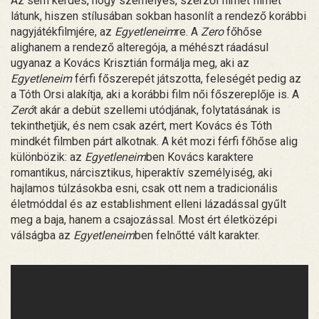
Az sem kérdés, hogy személyes, szerzői filmet filmet
látunk, hiszen stílusában sokban hasonlít a rendező korábbi
nagyjátékfilmjére, az
Egyetleneim
re. A
Zero
főhőse
alighanem a rendező alteregója, a méhészt ráadásul
ugyanaz a Kovács Krisztián formálja meg, aki az
Egyetleneim
férfi főszerepét játszotta, feleségét pedig az
a Tóth Orsi alakítja, aki a korábbi film női főszereplője is. A
Zeró
t akár a debüt szellemi utódjának, folytatásának is
tekinthetjük, és nem csak azért, mert Kovács és Tóth
mindkét filmben párt alkotnak. A két mozi férfi főhőse alig
különbözik: az
Egyetleneim
ben Kovács karaktere
romantikus, nárcisztikus, hiperaktív személyiség, aki
hajlamos túlzásokba esni, csak ott nem a tradicionális
életmóddal és az establishment elleni lázadással gyűlt
meg a baja, hanem a csajozással. Most ért életközépi
válságba az
Egyetleneim
ben felnőtté vált karakter.