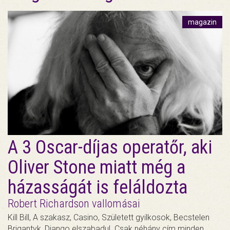
magazin
A 3 Oscar-díjas operatőr, aki
Oliver Stone miatt még a
házasságát is feláldozta
Robert Richardson vallomásai
Kill Bill, A szakasz, Casino, Született gyilkosok, Becstelen
Brigantyk, Django elszabadul. Csak néhány cím minden