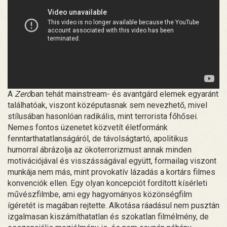
A
Zeró
ban tehát mainstream- és avantgárd elemek egyaránt
találhatóak, viszont középutasnak sem nevezhető, mivel
stílusában hasonlóan radikális, mint terrorista főhősei.
Nemes fontos üzenetet közvetít életformánk
fenntarthatatlanságáról, de távolságtartó, apolitikus
humorral ábrázolja az ökoterrorizmust annak minden
motivációjával és visszásságával együtt, formailag viszont
munkája nem más, mint provokatív lázadás a kortárs filmes
konvenciók ellen. Egy olyan koncepciót fordított kísérleti
művészfilmbe, ami egy hagyományos közönségfilm
ígéretét is magában rejtette. Alkotása ráadásul nem pusztán
izgalmasan kiszámíthatatlan és szokatlan filmélmény, de