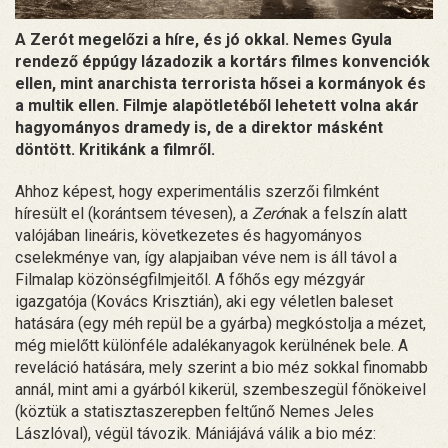
A Zerót megelőzi a híre, és jó okkal. Nemes Gyula
rendező éppúgy lázadozik a kortárs filmes konvenciók
ellen, mint anarchista terrorista hősei a kormányok és
a multik ellen. Filmje alapötletéből lehetett volna akár
hagyományos dramedy is, de a direktor másként
döntött. Kritikánk a filmről.
Ahhoz képest, hogy experimentális szerzői filmként
híresült el (korántsem tévesen), a
Zeró
nak a felszín alatt
valójában lineáris, következetes és hagyományos
cselekménye van, így alapjaiban véve nem is áll távol a
Filmalap közönségfilmjeitől. A főhős egy mézgyár
igazgatója (Kovács Krisztián), aki egy véletlen baleset
hatására (egy méh repül be a gyárba) megkóstolja a mézet,
még mielőtt különféle adalékanyagok kerülnének bele. A
reveláció hatására, mely szerint a bio méz sokkal finomabb
annál, mint ami a gyárból kikerül, szembeszegül főnökeivel
(köztük a statisztaszerepben feltűnő Nemes Jeles
Lászlóval), végül távozik. Mániájává válik a bio méz: