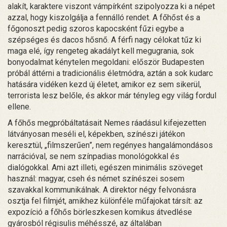
alakít, karaktere viszont vámpírként szipolyozza ki a népet
azzal, hogy kiszolgálja a fennálló rendet. A főhőst és a
főgonoszt pedig szoros kapocsként fűzi egybe a
szépséges és dacos hősnő. A férfi nagy célokat tűz ki
maga elé, így rengeteg akadályt kell megugrania, sok
bonyodalmat kénytelen megoldani: először Budapesten
próbál áttérni a tradicionális életmódra, aztán a sok kudarc
hatására vidéken kezd új életet, amikor ez sem sikerül,
terrorista lesz belőle, és akkor már tényleg egy világ fordul
ellene.
A főhős megpróbáltatásait Nemes ráadásul kifejezetten
látványosan meséli el, képekben, színészi játékon
keresztül, „filmszerűen”, nem regényes hangalámondásos
narrációval, se nem színpadias monológokkal és
dialógokkal. Ami azt illeti, egészen minimális szöveget
használ: magyar, cseh és német színészei sosem
szavakkal kommunikálnak. A direktor négy felvonásra
osztja fel filmjét, amikhez különféle műfajokat társít: az
expozíció a főhős börleszkesen komikus átvedlése
gyárosból régisulis méhésszé, az általában