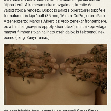
útjába kerül. A kameramunka mozgalmas, kreatív és
változatos: a rendező Dobóczi Balázs operatőrrel többféle
formátumot is kipróbált (35 mm, 16 mm, GoPro, drón, iPad).
A zeneszerző Márkos Albert, az Argo zenekar frontembere,
és a film hangsávja is éppoly kísérletező, mint a képi világa:
magyar filmben ritkán hallható cseh dalok is felcsendülnek
benne (hang: Zányi Tamás).