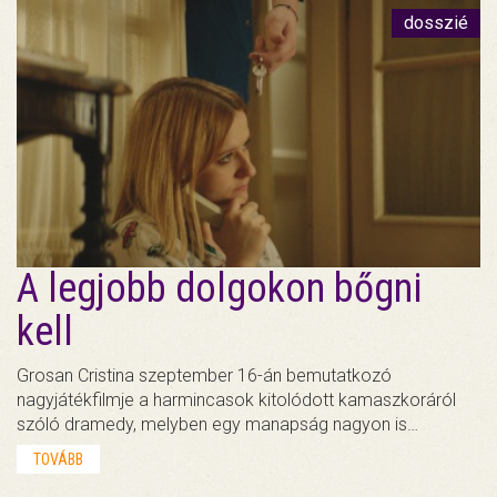
dosszié
A legjobb dolgokon bőgni
kell
Grosan Cristina szeptember 16-án bemutatkozó
nagyjátékfilmje a harmincasok kitolódott kamaszkoráról
szóló dramedy, melyben egy manapság nagyon is…
TOVÁBB