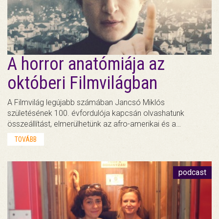
A horror anatómiája az
októberi Filmvilágban
A Filmvilág legújabb számában Jancsó Miklós
születésének 100. évfordulója kapcsán olvashatunk
összeállítást, elmerülhetünk az afro-amerikai és a…
TOVÁBB
podcast