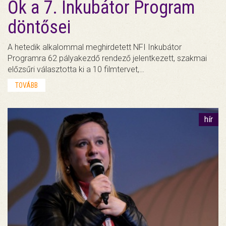
Ők a 7. Inkubátor Program
döntősei
A hetedik alkalommal meghirdetett NFI Inkubátor
Programra 62 pályakezdő rendező jelentkezett, szakmai
előzsűri választotta ki a 10 filmtervet,…
TOVÁBB
hír