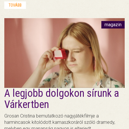
TOVÁBB
magazin
A legjobb dolgokon sírunk a
Várkertben
Grosan Cristina bemutatkozó nagyjátékfilmje a
harmincasok kitolódott kamaszkoráról szóló dramedy,
melyben egy manapság nagyon is elterjedt…