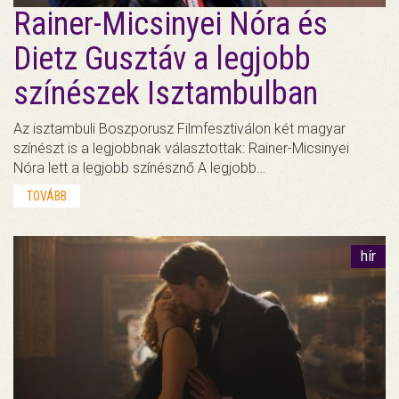
Rainer-Micsinyei Nóra és
Dietz Gusztáv a legjobb
színészek Isztambulban
Az isztambuli Boszporusz Filmfesztiválon két magyar
színészt is a legjobbnak választottak: Rainer-Micsinyei
Nóra lett a legjobb színésznő A legjobb…
TOVÁBB
hír