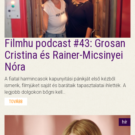
Filmhu podcast #43: Grosan
Cristina és Rainer-Micsinyei
Nóra
A fiatal harmincasok kapunyitási pánikját első kézből
ismerik, filmjüket saját és barátaik tapasztalatai ihlették. A
legjobb dolgokon bőgni kell…
TOVÁBB
hír