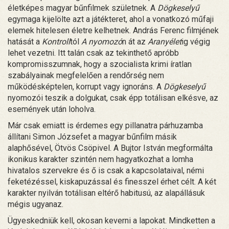
életképes magyar bűnfilmek születnek. A
Dögkeselyű
egymaga kijelölte azt a játékteret, ahol a vonatkozó műfaji
elemek hitelesen életre kelhetnek. András Ferenc filmjének
hatását a
Kontroll
tól
A nyomozó
n át az
Aranyélet
ig végig
lehet vezetni. Itt talán csak az tekinthető apróbb
kompromisszumnak, hogy a szocialista krimi íratlan
szabályainak megfelelően a rendőrség nem
működésképtelen, korrupt vagy ignoráns. A
Dögkeselyű
nyomozói teszik a dolgukat, csak épp totálisan elkésve, az
események után loholva.
Már csak emiatt is érdemes egy pillanatra párhuzamba
állítani Simon Józsefet a magyar bűnfilm másik
alaphősével, Ötvös Csöpivel. A Bujtor István megformálta
ikonikus karakter szintén nem hagyatkozhat a lomha
hivatalos szervekre és ő is csak a kapcsolataival, némi
feketézéssel, kiskapuzással és finesszel érhet célt. A két
karakter nyilván totálisan eltérő habitusú, az alapállásuk
mégis ugyanaz.
Ügyeskedniük kell, okosan keverni a lapokat. Mindketten a