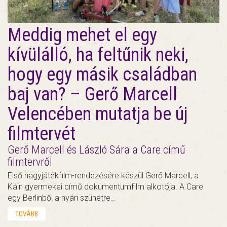
Meddig mehet el egy
kívülálló, ha feltűnik neki,
hogy egy másik családban
baj van? – Gerő Marcell
Velencében mutatja be új
filmtervét
Gerő Marcell és László Sára a Care című
filmtervről
Első nagyjátékfilm-rendezésére készül Gerő Marcell, a
Káin gyermekei című dokumentumfilm alkotója. A Care
egy Berlinből a nyári szünetre…
TOVÁBB