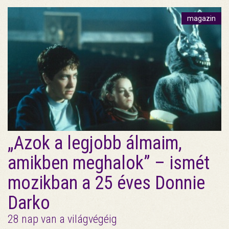
magazin
„Azok a legjobb álmaim,
amikben meghalok” – ismét
mozikban a 25 éves Donnie
Darko
28 nap van a világvégéig