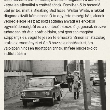
képtelen ellenállni a csábításának. Ennyiben ő is hasonló
utat jár be, mint a Breaking Bad hőse, Walter White, a rákkal
diagnosztizált kémiatanár. Ő is egy értelmiségi hős, akinek
végleg elege lesz az igazságtalan anyagi és erkölcsi
egyenlőtlenségből és a döntését abszolút jogosnak érezve
tudatosan tér át a sötét oldalra, ami gyorsan magába
szippantja és végül teljesen felemészti. Simon is látszólag
uralja az eseményeket és ő hozza a döntéseket, ám
valójában nincsen tudatában annak, miféle láncreakciót
indított útjára.