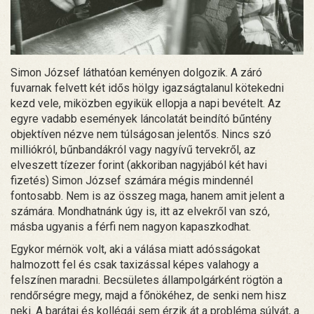
Simon József láthatóan keményen dolgozik. A záró
fuvarnak felvett két idős hölgy igazságtalanul kötekedni
kezd vele, miközben egyikük ellopja a napi bevételt. Az
egyre vadabb események láncolatát beindító bűntény
objektíven nézve nem túlságosan jelentős. Nincs szó
milliókról, bűnbandákról vagy nagyívű tervekről, az
elveszett tízezer forint (akkoriban nagyjából két havi
fizetés) Simon József számára mégis mindennél
fontosabb. Nem is az összeg maga, hanem amit jelent a
számára. Mondhatnánk úgy is, itt az elvekről van szó,
másba ugyanis a férfi nem nagyon kapaszkodhat.
Egykor mérnök volt, aki a válása miatt adósságokat
halmozott fel és csak taxizással képes valahogy a
felszínen maradni. Becsületes állampolgárként rögtön a
rendőrségre megy, majd a főnökéhez, de senki nem hisz
neki. A barátai és kollégái sem érzik át a probléma súlyát, a