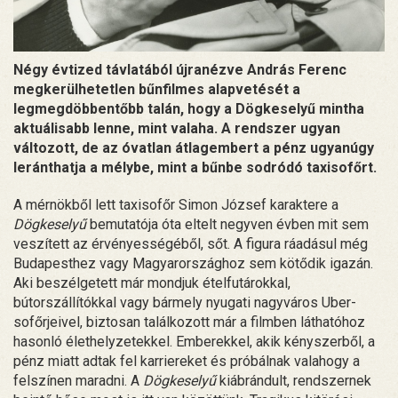
Négy évtized távlatából újranézve András Ferenc
megkerülhetetlen bűnfilmes alapvetését a
legmegdöbbentőbb talán, hogy a Dögkeselyű mintha
aktuálisabb lenne, mint valaha. A rendszer ugyan
változott, de az óvatlan átlagembert a pénz ugyanúgy
leránthatja a mélybe, mint a bűnbe sodródó taxisofőrt.
A mérnökből lett taxisofőr Simon József karaktere a
Dögkeselyű
bemutatója óta eltelt negyven évben mit sem
veszített az érvényességéből, sőt. A figura ráadásul még
Budapesthez vagy Magyarországhoz sem kötődik igazán.
Aki beszélgetett már mondjuk ételfutárokkal,
bútorszállítókkal vagy bármely nyugati nagyváros Uber-
sofőrjeivel, biztosan találkozott már a filmben láthatóhoz
hasonló élethelyzetekkel. Emberekkel, akik kényszerből, a
pénz miatt adtak fel karriereket és próbálnak valahogy a
felszínen maradni. A
Dögkeselyű
kiábrándult, rendszernek