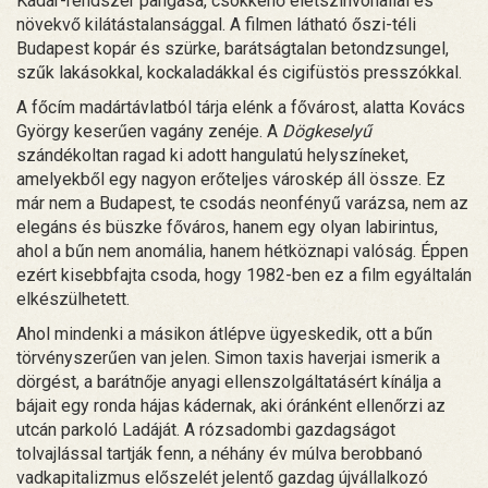
Kádár-rendszer pangása, csökkenő életszínvonallal és
növekvő kilátástalansággal. A filmen látható őszi-téli
Budapest kopár és szürke, barátságtalan betondzsungel,
szűk lakásokkal, kockaladákkal és cigifüstös presszókkal.
A főcím madártávlatból tárja elénk a fővárost, alatta Kovács
György keserűen vagány zenéje. A
Dögkeselyű
szándékoltan ragad ki adott hangulatú helyszíneket,
amelyekből egy nagyon erőteljes városkép áll össze. Ez
már nem a Budapest, te csodás neonfényű varázsa, nem az
elegáns és büszke főváros, hanem egy olyan labirintus,
ahol a bűn nem anomália, hanem hétköznapi valóság. Éppen
ezért kisebbfajta csoda, hogy 1982-ben ez a film egyáltalán
elkészülhetett.
Ahol mindenki a másikon átlépve ügyeskedik, ott a bűn
törvényszerűen van jelen. Simon taxis haverjai ismerik a
dörgést, a barátnője anyagi ellenszolgáltatásért kínálja a
bájait egy ronda hájas kádernak, aki óránként ellenőrzi az
utcán parkoló Ladáját. A rózsadombi gazdagságot
tolvajlással tartják fenn, a néhány év múlva berobbanó
vadkapitalizmus előszelét jelentő gazdag újvállalkozó