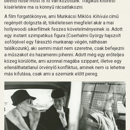
beintő hőse most is itt van közöttünk. Tragikus kitörési
kísérletére ma is könnyű rácsatlakozni.
A film forgatókönyve, ami Munkácsi Miklós
Kihívás
című
regényét dolgozta át, tökéletesen megfelel akár a mai
hollywoodi sikerfilmek feszes követelményeinek is. Adott
egy instant szimpatikus figura (Cserhalmi György hajszolt
sofőrjével egy fárasztó munkanap végén, náthásan
találkozunk), aki semmi mást nem szeretne, csak befejezni
a műszakot és hazamenni pihenni. Adott még egy erőteljes
közeg körülötte, ami azonnal magába szippant, illetve egy
ellenállhatatlanul örvénylő konfliktus, aminek nem is lehetne
más kifutása, csak ami a szemünk előtt pereg.