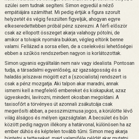
szülei sem tudnak segíteni. Simon egyedül a néző
empátiájára számíthat. Mi pedig értjük a figura szorult
helyzetét és végig feszülten figyeljük, ahogyan egyre
elkeseredettebben próbál pénz szerezni. A férfi először
csak az ellopott összeget akarja valahogy pótolni, de
amikor a tolvajok nyomára bukkan, végleg eltörik benne
valami. Fellázad a sorsa ellen, de a cselekvési lehetőségei
ebben a szűkös rendszerben nagyon is korlátozottak.
Simon ugyanis egyáltalán nem naiv vagy idealista. Pontosan
tudja, a társadalmi egyenlőség, az igazságosság és a
haladás jelszavai mögött ezt a (szocialista) rendszert is
csak a pénz mozgatja. Aki talpon akar maradni, annak
ismerni kell a megfelelő embereket és kiskapukat, azaz
ügyeskedni, lavírozni, mindent okosban megoldani. A
taxisofőrt a törvényes út azonnali zsákutcája csak
megerősíti abban, a pesszimizmusa jogos, a körülötte lévő
világ álságos és mélyen igazságtalan. A becsület és bűn
között pedig nagyon illékony a határvonal, különösen ha az
ember dühös és képtelen tovább tűrni. Simon meg akarja
büntetni a tetteseket, majd valamiféle példát akar mutatni.