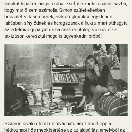
autókat lopat és annyi szobát zsúfol a zuglói családi házba,
hogy már ő sem számolja. Simon szülei ellenben
becsületes kisemberek, akik öregkorukra egy dohos
lakásban sínylődnek és haragszanak a fiukra, mert otthagyta
az értelmiségi pályát és ha csak érintőlegesen is, de a
taxizáson keresztül maga is ügyeskedni próbál.
Számos kiváló elemzés olvasható arról, miért épp a
hétköznapi hős megkísértése az az alapállás, amelyből az