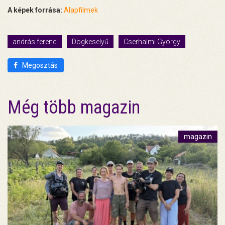
A képek forrása:
Alapfilmek
andrás ferenc
Dögkeselyű
Cserhalmi György
Megosztás
Még több magazin
magazin