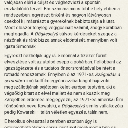
valójában eléri a célját és véghezviszi a spontán
eszkalálódó tervét. Bár számára nincs többé hely ebben a
rendszerben, egyrészt önként és nagyon látványosan
csekkol ki, másrészt a gyerekének bebiztosítja a kiutat.
Most először tényleg végigcsinált valamit, ahogy korábban
megfogadta. A
Dögkeselyű
súlyos kérdéseket szegez a
nézőnek és ránk bízza annak eldöntését, mennyiben volt
igaza Simonnak.
Egyrészt nézhetjük úgy is, Simonnál a tízezer forint
elvesztése volt az utolsó csepp a pohárban. Fellobbant az
igazságérzete és a tudatos önsorsrontásával beintett a
rothadó rendszernek. Ennyiben ő az 1971-es
Száguldás a
semmibe
című kultfilm egyéni szabadságot hajszoló
megszállottjának sajátosan kelet-európai testvére, aki a
végsőkig kitart az elvei mellett és nem alkuszik meg.
Zárójelben érdemes megjegyezni, az 1971-es amerikai film
főhősének neve Kowalski, a
Dögkeselyű
simlis vállalkozója
pedig Kowarski – talán véletlen egyezés, talán nem.
E heroikus olvasattal szemben azonban úgy is
értelmezhető Simon sorsa, mint akit megkísért a bűn és