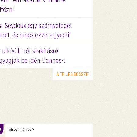
ért nem akarok külföldre
ltözni
a Seydoux egy szörnyeteget
eret, és nincs ezzel egyedül
ndkívüli női alakítások
gyogják be idén Cannes-t
A TELJES DOSSZIÉ
Mi van, Géza?