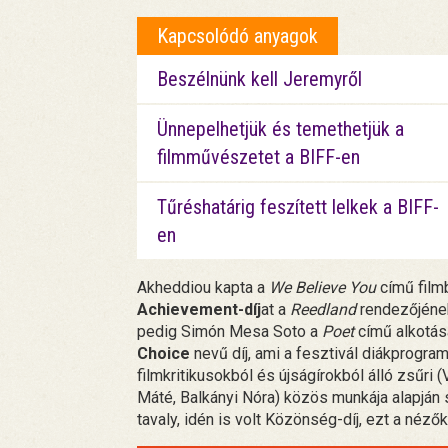
Kapcsolódó anyagok
Beszélnünk kell Jeremyről
Ünnepelhetjük és temethetjük a
filmművészetet a BIFF-en
Tűréshatárig feszített lelkek a BIFF-
en
Akheddiou kapta a
We Believe You
című filmb
Achievement-díj
at a
Reedland
rendezőjének 
pedig Simón Mesa Soto a
Poet
című alkotása
Choice
nevű díj, ami a fesztivál diákprogra
filmkritikusokból és újságírokból álló zsűri 
Máté, Balkányi Nóra) közös munkája alapján 
tavaly, idén is volt Közönség-díj, ezt a néző