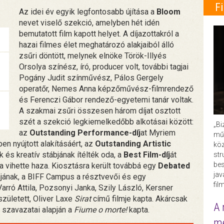
F
Az idei év egyik legfontosabb újítása a
Bloom
nevet viselő szekció, amelyben hét idén
bemutatott film kapott helyet. A díjazottakról a
hazai filmes élet meghatározó alakjaiból álló
zsűri döntött, melynek elnöke Török-Illyés
Orsolya színész, író, producer volt, további tagjai
Pogány Judit színművész, Pálos Gergely
operatőr, Nemes Anna képzőművész-filmrendező
és Ferenczi Gábor rendező-egyetemi tanár voltak.
A szakmai zsűri összesen három díjat osztott
szét a szekció legkiemelkedőbb alkotásai között:
„Bi
az
Outstanding Performance-díj
at Myriem
műk
en nyújtott alakításáért, az
Outstanding Artistic
köz
és kreatív stábjának ítélték oda, a
Best Film-díj
át
str
bes
 vihette haza. Kiosztásra került továbbá egy
Debated
ja
mjának, a BIFF Campus a résztvevői és egy
fil
(Varró Attila, Pozsonyi Janka, Szily László, Kersner
született, Oliver Laxe
Sirat
című filmje kapta. Akárcsak
A 
k szavazatai alapján a
Fiume o morte!
kapta.
me