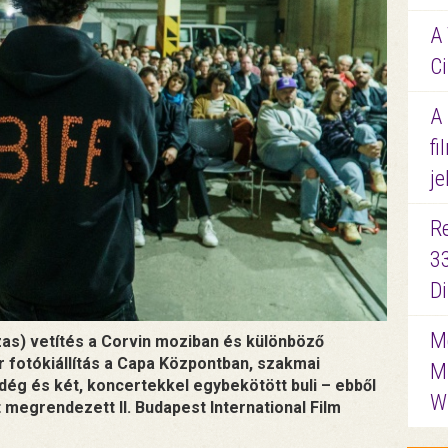
A 
Ci
A
fi
je
R
3
D
Me
ázas) vetítés a Corvin moziban és különböző
r fotókiállítás a Capa Központban, szakmai
M
dég és két, koncertekkel egybekötött buli – ebből
W
 megrendezett II. Budapest International Film