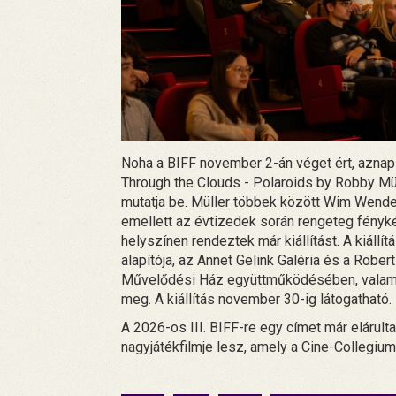
Noha a BIFF november 2-án véget ért, aznap m
Through the Clouds - Polaroids by Robby Müll
mutatja be. Müller többek között Wim Wender
emellett az évtizedek során rengeteg fényk
helyszínen rendeztek már kiállítást. A kiállí
alapítója, az Annet Gelink Galéria és a Robe
Művelődési Ház együttműködésében, valami
meg. A kiállítás november 30-ig látogatható.
A 2026-os III. BIFF-re egy címet már elárult
nagyjátékfilmje lesz, amely a Cine-Collegiu