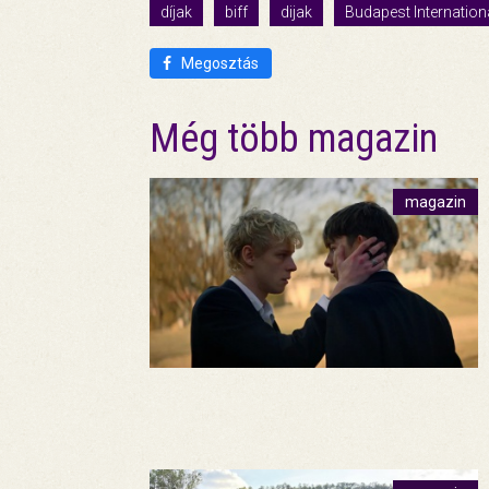
díjak
biff
dijak
Budapest Internation
Megosztás
Még több magazin
magazin