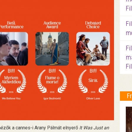
Fi
Fi
mo
Fi
ma
Fi
F
a nézők a cannes-i Arany Pálmát elnyerő
It Was Just an