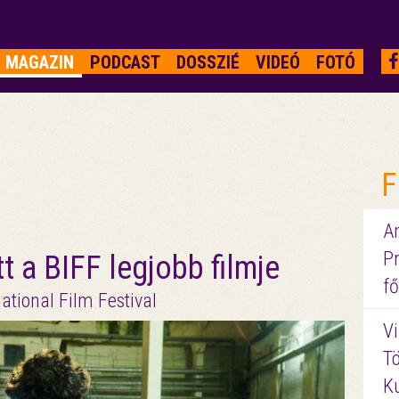
MAGAZIN
PODCAST
DOSSZIÉ
VIDEÓ
FOTÓ
F
A
P
t a BIFF legjobb filmje
fő
ational Film Festival
Vi
Tö
K