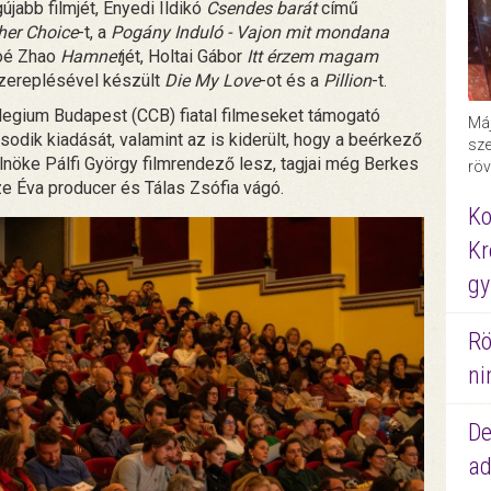
gújabb filmjét, Enyedi Ildikó
Csendes barát
című
her Choice
-t, a
Pogány Induló - Vajon mit mondana
loé Zhao
Hamnet
jét, Holtai Gábor
Itt érzem magam
szereplésével készült
Die My Love
-ot és a
Pillion
-t.
ollegium Budapest (CCB) fiatal filmeseket támogató
Máj
ásodik kiadását, valamint az is kiderült, hogy a beérkező
sze
lnöke Pálfi György filmrendező lesz, tagjai még Berkes
röv
ze Éva producer és Tálas Zsófia vágó.
Ko
Kr
gy
Rö
ni
De
ad