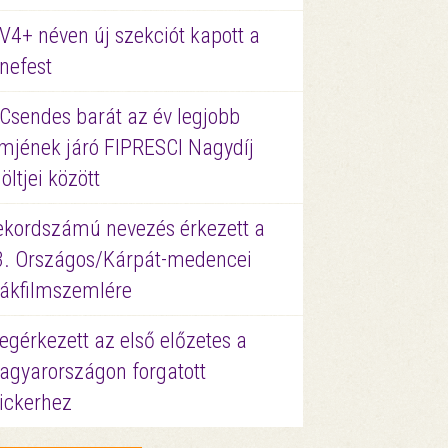
V4+ néven új szekciót kapott a
nefest
 Csendes barát az év legjobb
lmjének járó FIPRESCI Nagydíj
löltjei között
ekordszámú nevezés érkezett a
3. Országos/Kárpát-medencei
iákfilmszemlére
gérkezett az első előzetes a
agyarországon forgatott
ickerhez