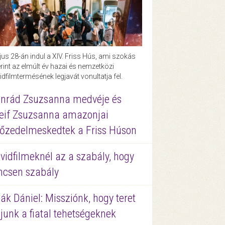
us 28-án indul a XIV. Friss Hús, ami szokás
rint az elmúlt év hazai és nemzetközi
idfilmtermésének legjavát vonultatja fel.
nrád Zsuzsanna medvéje és
eif Zsuzsanna amazonjai
őzedelmeskedtek a Friss Húson
vidfilmeknél az a szabály, hogy
ncsen szabály
ák Dániel: Missziónk, hogy teret
junk a fiatal tehetségeknek