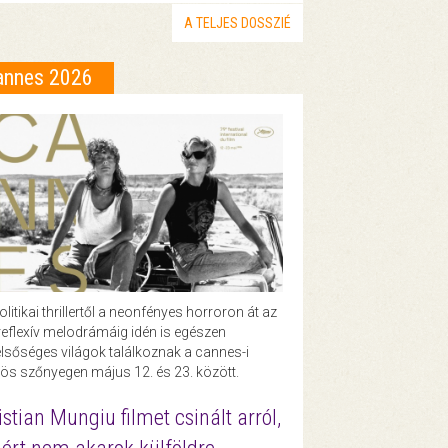
A TELJES DOSSZIÉ
annes 2026
olitikai thrillertől a neonfényes horroron át az
eflexív melodrámáig idén is egészen
lsőséges világok találkoznak a cannes-i
ös szőnyegen május 12. és 23. között.
istian Mungiu filmet csinált arról,