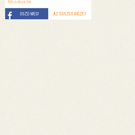
Moszkva tér
OSZD MEG!
AZ ÖSSZES IDÉZET