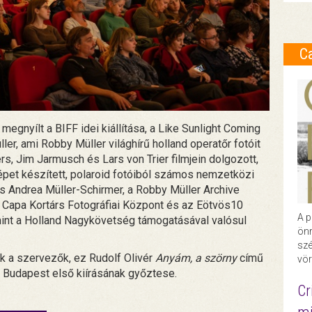
C
egnyílt a BIFF idei kiállítása, a Like Sunlight Coming
er, ami Robby Müller világhírű holland operatőr fotóit
s, Jim Jarmusch és Lars von Trier filmjein dolgozott,
épet készített, polaroid fotóiból számos nemzetközi
tás Andrea Müller-Schirmer, a Robby Müller Archive
rt Capa Kortárs Fotográfiai Központ és az Eötvös10
A p
nt a Holland Nagykövetség támogatásával valósul
önr
szé
ak a szervezők, ez Rudolf Olivér
Anyám, a szörny
című
vör
m Budapest első kiírásának győztese.
Cr