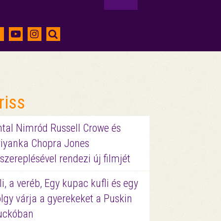
riss
ntal Nimród Russell Crowe és
riyanka Chopra Jones
szereplésével rendezi új filmjét
li, a veréb, Egy kupac kufli és egy
lgy várja a gyerekeket a Puskin
uckóban