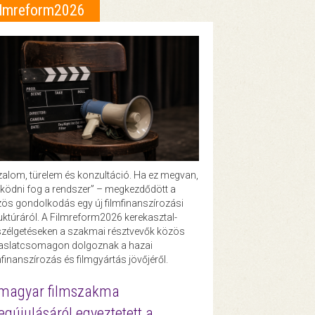
ilmreform2026
zalom, türelem és konzultáció. Ha ez megvan,
ödni fog a rendszer” – megkezdődött a
ös gondolkodás egy új filmfinanszírozási
uktúráról. A Filmreform2026 kerekasztal-
zélgetéseken a szakmai résztvevők közös
vaslatcsomagon dolgoznak a hazai
mfinanszírozás és filmgyártás jövőjéről.
magyar filmszakma
gújulásáról egyeztetett a