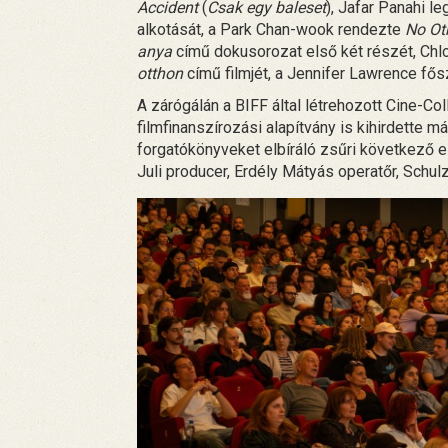
Accident
(
Csak egy baleset
), Jafar Panahi le
alkotását, a Park Chan-wook rendezte
No Ot
anya
című dokusorozat első két részét, Ch
otthon
című filmjét, a Jennifer Lawrence fő
A zárógálán a BIFF által létrehozott Cine-C
filmfinanszírozási alapítvány is kihirdette m
forgatókönyveket elbíráló zsűri következő e
Juli producer, Erdély Mátyás operatőr, Schul