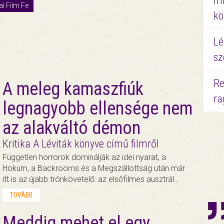
mi
al Film Fe
kö
Lé
sz
Re
A meleg kamaszfiúk
ra
legnagyobb ellensége nem
az alakváltó démon
Kritika A Léviták könyve című filmről
Független horrorok dominálják az idei nyarat, a
Hokum, a Backrooms és a Megszállottság után már
itt is az újabb trónkövetelő: az elsőfilmes ausztrál…
TOVÁBB
Meddig mehet el egy