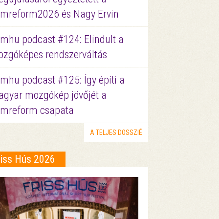
lmreform2026 és Nagy Ervin
lmhu podcast #124: Elindult a
zgóképes rendszerváltás
lmhu podcast #125: Így építi a
gyar mozgókép jövőjét a
lmreform csapata
A TELJES DOSSZIÉ
riss Hús 2026