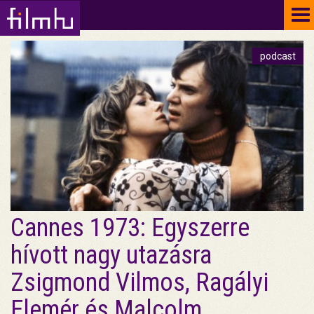
To
na
podcast
Cannes 1973: Egyszerre
hívott nagy utazásra
Zsigmond Vilmos, Ragályi
Elemér és Malcolm