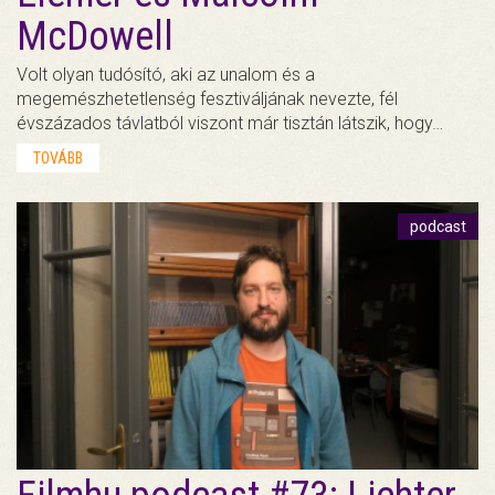
McDowell
Volt olyan tudósító, aki az unalom és a
megemészhetetlenség fesztiváljának nevezte, fél
évszázados távlatból viszont már tisztán látszik, hogy…
TOVÁBB
podcast