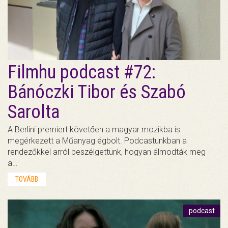
Filmhu podcast #72:
Bánóczki Tibor és Szabó
Sarolta
A Berlini premiert követően a magyar mozikba is
megérkezett a Műanyag égbolt. Podcastunkban a
rendezőkkel arról beszélgettünk, hogyan álmodták meg
a…
TOVÁBB
podcast