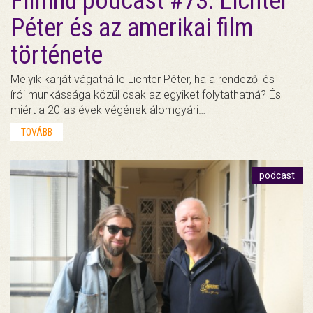
Filmhu podcast #73: Lichter
Péter és az amerikai film
története
Melyik karját vágatná le Lichter Péter, ha a rendezői és
írói munkássága közül csak az egyiket folytathatná? És
miért a 20-as évek végének álomgyári…
TOVÁBB
podcast