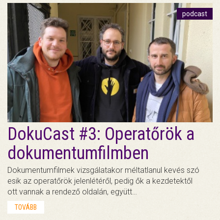
podcast
DokuCast #3: Operatőrök a
dokumentumfilmben
Dokumentumfilmek vizsgálatakor méltatlanul kevés szó
esik az operatőrök jelenlétéről, pedig ők a kezdetektől
ott vannak a rendező oldalán, együtt…
TOVÁBB