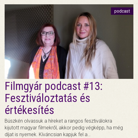
podcast
Filmgyár podcast #13:
Fesztiváloztatás és
értékesítés
Büszkén olvassuk a híreket a rangos fesztiválokra
kijutott magyar filmekről, akkor pedig végképp, ha még
díjat is nyernek. Kíváncsian kapjuk fel a…