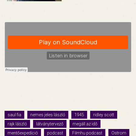
saul fia
nemes jeles lászló
1945
ridley scott
rajk lászló
látványtervező
megáll az idő
mentőexpedíció
podcast
Filmhu podcast
Ostrom