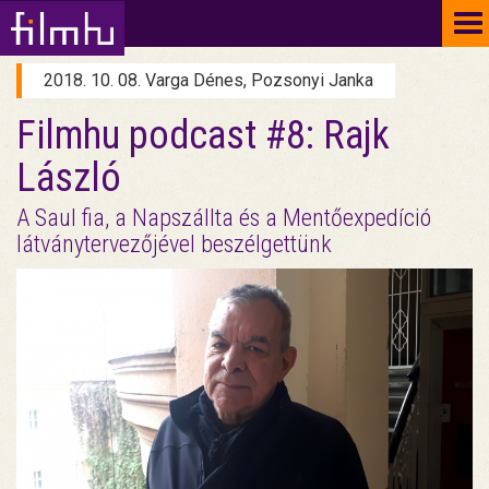
To
na
2018. 10. 08. Varga Dénes, Pozsonyi Janka
Filmhu podcast #8: Rajk
László
A Saul fia, a Napszállta és a Mentőexpedíció
látványtervezőjével beszélgettünk