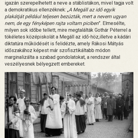
igazán szerepelhetett a neve a stáblistákon, mivel tagja volt
a demokratikus ellenzéknek: „
A Megáll az idő egyik
plakátját például teljesen bezúzták, mert a nevem ugyan
nem, de egy fényképen rajta voltam piciben
”. Elmesélte,
milyen sok időbe tellett, mire megtalálták Gothár Péterrel a
tökéletes középiskolát a Megáll az idő-höz,illetve a kádári
diktatúra működését is felidézte, amely Rákosi Mátyás
időszakához képest már szofisztikáltabb módon
marginalizálta a szabad gondolatokat, a rendszer által
veszélyesnek bélyegzett embereket.