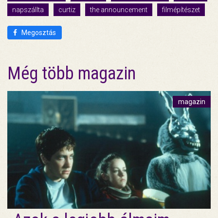
napszállta
curtiz
the announcement
filmépítészet
Megosztás
Még több magazin
magazin