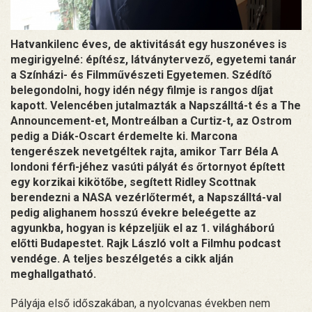
Hatvankilenc éves, de aktivitását egy huszonéves is
megirigyelné: építész, látványtervező, egyetemi tanár
a Színházi- és Filmművészeti Egyetemen. Szédítő
belegondolni, hogy idén négy filmje is rangos díjat
kapott. Velencében jutalmazták a Napszálltá-t és a The
Announcement-et, Montreálban a Curtiz-t, az Ostrom
pedig a Diák-Oscart érdemelte ki. Marcona
tengerészek nevetgéltek rajta, amikor Tarr Béla A
londoni férfi-jéhez vasúti pályát és őrtornyot épített
egy korzikai kikötőbe, segített Ridley Scottnak
berendezni a NASA vezérlőtermét, a Napszálltá-val
pedig alighanem hosszú évekre beleégette az
agyunkba, hogyan is képzeljük el az 1. világháború
előtti Budapestet. Rajk László volt a Filmhu podcast
vendége. A teljes beszélgetés a cikk alján
meghallgatható.
Pályája első időszakában, a nyolcvanas években nem