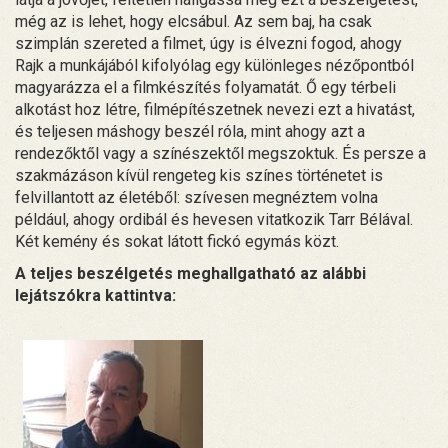
még az is lehet, hogy elcsábul. Az sem baj, ha csak
szimplán szereted a filmet, úgy is élvezni fogod, ahogy
Rajk a munkájából kifolyólag egy különleges nézőpontból
magyarázza el a filmkészítés folyamatát. Ő egy térbeli
alkotást hoz létre, filmépítészetnek nevezi ezt a hivatást,
és teljesen máshogy beszél róla, mint ahogy azt a
rendezőktől vagy a színészektől megszoktuk. És persze a
szakmázáson kívül rengeteg kis színes történetet is
felvillantott az életéből: szívesen megnéztem volna
például, ahogy ordibál és hevesen vitatkozik Tarr Bélával.
Két kemény és sokat látott fickó egymás közt.
A teljes beszélgetés meghallgatható az alábbi
lejátszókra kattintva: