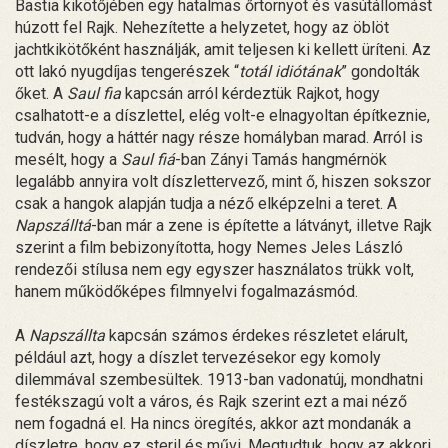
Bastia kikötőjében egy hatalmas őrtornyot és vasútállomást
húzott fel Rajk. Nehezítette a helyzetet, hogy az öblöt
jachtkikötőként használják, amit teljesen ki kellett üríteni. Az
ott lakó nyugdíjas tengerészek “
totál idiótának
” gondolták
őket. A
Saul fia
kapcsán arról kérdeztük Rajkot, hogy
csalhatott-e a díszlettel, elég volt-e elnagyoltan építkeznie,
tudván, hogy a háttér nagy része homályban marad. Arról is
mesélt, hogy a
Saul fiá
-ban Zányi Tamás hangmérnök
legalább annyira volt díszlettervező, mint ő, hiszen sokszor
csak a hangok alapján tudja a néző elképzelni a teret. A
Napszálltá
-ban már a zene is építette a látványt, illetve Rajk
szerint a film bebizonyította, hogy Nemes Jeles László
rendezői stílusa nem egy egyszer használatos trükk volt,
hanem működőképes filmnyelvi fogalmazásmód.
A
Napszállta
kapcsán számos érdekes részletet elárult,
például azt, hogy a díszlet tervezésekor egy komoly
dilemmával szembesültek. 1913-ban vadonatúj, mondhatni
festékszagú volt a város, és Rajk szerint ezt a mai néző
nem fogadná el. Ha nincs öregítés, akkor azt mondanák a
díszletre, hogy ez steril és művi. Megtudtuk, hogy az akkori