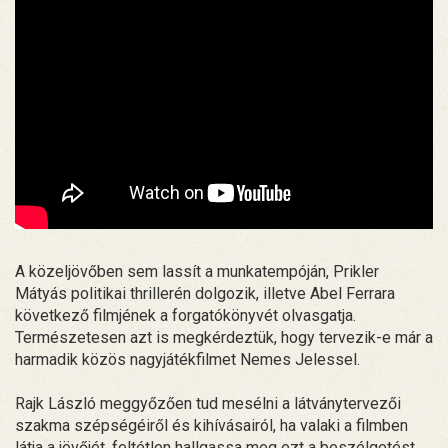
A közeljövőben sem lassít a munkatempóján, Prikler
Mátyás politikai thrillerén dolgozik, illetve Abel Ferrara
következő filmjének a forgatókönyvét olvasgatja.
Természetesen azt is megkérdeztük, hogy tervezik-e már a
harmadik közös nagyjátékfilmet Nemes Jelessel.
Rajk László meggyőzően tud mesélni a látványtervezői
szakma szépségéiről és kihívásairól, ha valaki a filmben
látja a jövőjét, feltétlen hallgassa meg ezt a beszélgetést,