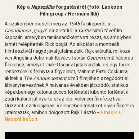
Kép a
Napszállta
forgatásáról (fotó: Laokoon
Filmgroup / Hermann Ildi)
A szakember mesélt még az
1945
faluképéről, a
Casablanca
„
gagyi
” díszleteiről a
Curtiz
című tévéfilm
kapcsán, amelyben tanácsadóként vett részt, és amelyben
ismét felépítették Rick bárját. Az alkotást a montreáli
filmfesztivál nagydíjával jutalmazták. Rajk elárulta, mi köze
van Angelina Jolie-nak Kovács István
Ostrom
című háborús
filmjéhez, amelyet Diák-Oscarral jutalmaztak, és egy török
rendezőre is felhívta a figyelmet, Mahmut Fazıl Coşkunra,
akinek a
The Announcement
című filmjéhez szegődött el
látványtervezőnek.A hatvanas években játszódó, statikus
képekben egy katonai puccs történetét kibontó történet a
zsűri különdíját nyerte el az idei velencei filmfesztivál
Orizzonti szekciójában. Velencében tehát két olyan filmet is
jutalmaztak, amiben dolgozott Rajk László -
a másik a
Napszállta volt
.