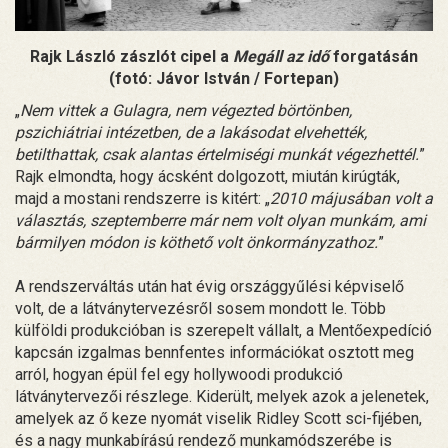
Rajk László zászlót cipel a
Megáll az idő
forgatásán
(fotó: Jávor István / Fortepan)
„
Nem vittek a Gulagra, nem végezted börtönben,
pszichiátriai intézetben, de a lakásodat elvehették,
betilthattak, csak alantas értelmiségi munkát végezhettél.
”
Rajk elmondta, hogy ácsként dolgozott, miután kirúgták,
majd a mostani rendszerre is kitért: „
2010 májusában volt a
választás, szeptemberre már nem volt olyan munkám, ami
bármilyen módon is köthető volt önkormányzathoz.
”
A rendszerváltás után hat évig országgyűlési képviselő
volt, de a látványtervezésről sosem mondott le. Több
külföldi produkcióban is szerepelt vállalt, a Mentőexpedíció
kapcsán izgalmas bennfentes információkat osztott meg
arról, hogyan épül fel egy hollywoodi produkció
látványtervezői részlege. Kiderült, melyek azok a jelenetek,
amelyek az ő keze nyomát viselik Ridley Scott sci-fijében,
és a nagy munkabírású rendező munkamódszerébe is