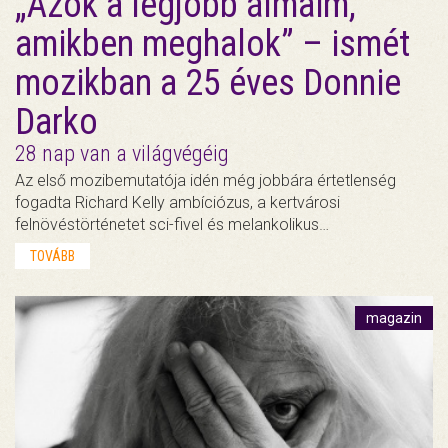
„Azok a legjobb álmaim,
amikben meghalok” – ismét
mozikban a 25 éves Donnie
Darko
28 nap van a világvégéig
Az első mozibemutatója idén még jobbára értetlenség
fogadta Richard Kelly ambíciózus, a kertvárosi
felnövéstörténetet sci-fivel és melankolikus…
TOVÁBB
magazin