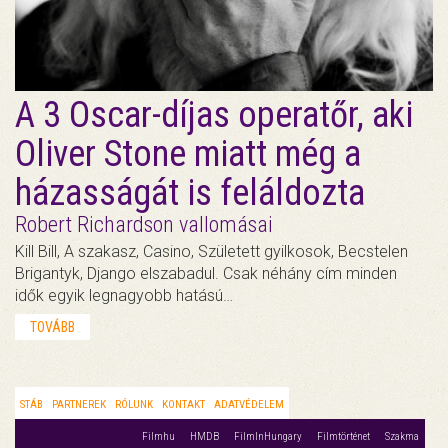
A 3 Oscar-díjas operatőr, aki
Oliver Stone miatt még a
házasságát is feláldozta
Robert Richardson vallomásai
Kill Bill, A szakasz, Casino, Született gyilkosok, Becstelen
Brigantyk, Django elszabadul. Csak néhány cím minden
idők egyik legnagyobb hatású…
TOVÁBB
STÁB
PARTNEREK
RÓLUNK
KONTAKT
ADATVÉDELEM
Filmhu
HMDB
FilmInHungary
Filmtörténet
Szakma