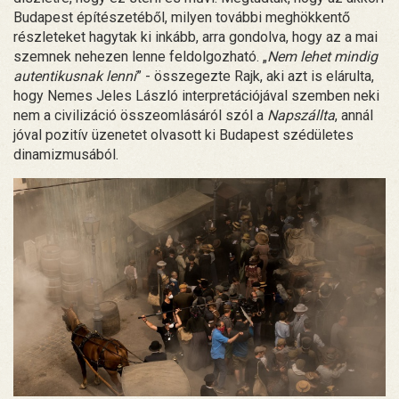
Budapest építészetéből, milyen további meghökkentő
részleteket hagytak ki inkább, arra gondolva, hogy az a mai
szemnek nehezen lenne feldolgozható. „
Nem lehet mindig
autentikusnak lenni
” - összegezte Rajk, aki azt is elárulta,
hogy Nemes Jeles László interpretációjával szemben neki
nem a civilizáció összeomlásáról szól a
Napszállta
, annál
jóval pozitív üzenetet olvasott ki Budapest szédületes
dinamizmusából.