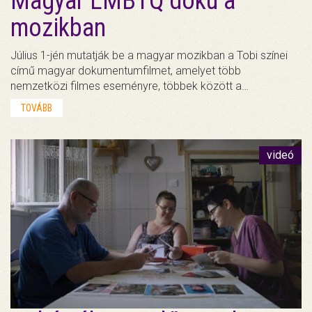
Magyar LMBTQ doku a
mozikban
Július 1-jén mutatják be a magyar mozikban a Tobi színei
című magyar dokumentumfilmet, amelyet több
nemzetközi filmes eseményre, többek között a…
TOVÁBB
videó