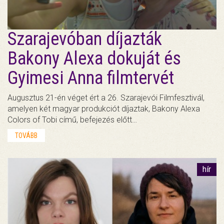
Szarajevóban díjazták
Bakony Alexa dokuját és
Gyimesi Anna filmtervét
Augusztus 21-én véget ért a 26. Szarajevói Filmfesztivál,
amelyen két magyar produkciót díjaztak, Bakony Alexa
Colors of Tobi című, befejezés előtt…
TOVÁBB
hír