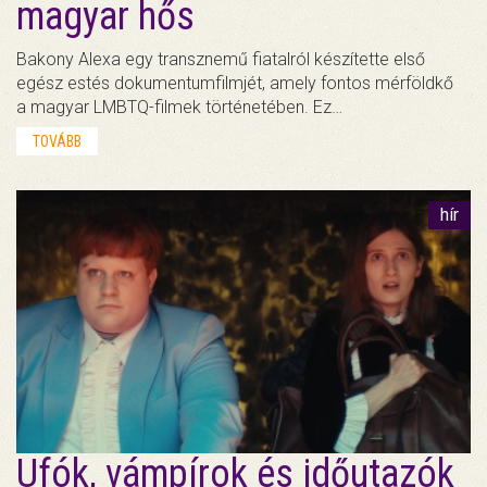
magyar hős
Bakony Alexa egy transznemű fiatalról készítette első
egész estés dokumentumfilmjét, amely fontos mérföldkő
a magyar LMBTQ-filmek történetében. Ez…
TOVÁBB
hír
Ufók, vámpírok és időutazók