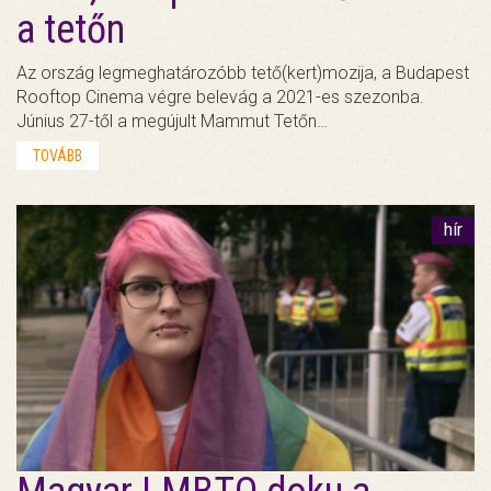
a tetőn
Az ország legmeghatározóbb tető(kert)mozija, a Budapest
Rooftop Cinema végre belevág a 2021-es szezonba.
Június 27-től a megújult Mammut Tetőn…
TOVÁBB
hír