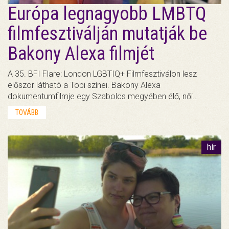
Európa legnagyobb LMBTQ
filmfesztiválján mutatják be
Bakony Alexa filmjét
A 35. BFI Flare: London LGBTIQ+ Filmfesztiválon lesz
először látható a Tobi színei. Bakony Alexa
dokumentumfilmje egy Szabolcs megyében élő, női…
TOVÁBB
hír