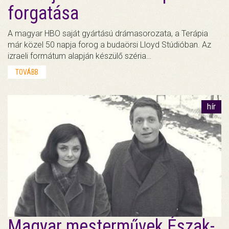
forgatása
A magyar HBO saját gyártású drámasorozata, a Terápia
már közel 50 napja forog a budaörsi Lloyd Stúdióban. Az
izraeli formátum alapján készülő széria…
TOVÁBB
hír
Magyar mesterművek Észak-