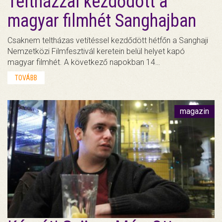
Teltházzal kezdődött a
magyar filmhét Sanghajban
Csaknem teltházas vetítéssel kezdődött hétfőn a Sanghaji
Nemzetközi Filmfesztivál keretein belül helyet kapó
magyar filmhét. A következő napokban 14…
TOVÁBB
magazin