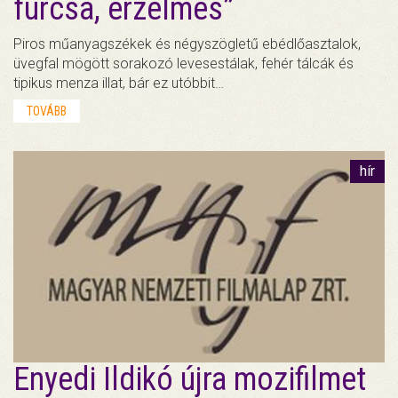
furcsa, érzelmes”
Piros műanyagszékek és négyszögletű ebédlőasztalok,
üvegfal mögött sorakozó levesestálak, fehér tálcák és
tipikus menza illat, bár ez utóbbit…
TOVÁBB
hír
Enyedi Ildikó újra mozifilmet