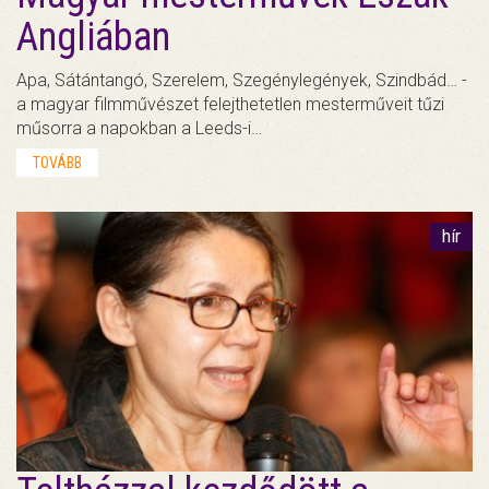
Angliában
Apa, Sátántangó, Szerelem, Szegénylegények, Szindbád… -
a magyar filmművészet felejthetetlen mesterműveit tűzi
műsorra a napokban a Leeds-i…
TOVÁBB
hír