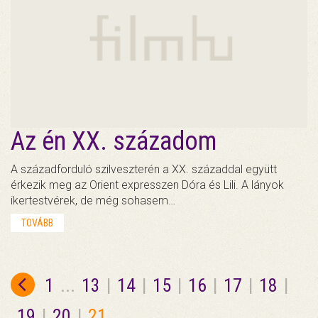
Az én XX. századom
A századforduló szilveszterén a XX. századdal együtt
érkezik meg az Orient expresszen Dóra és Lili. A lányok
ikertestvérek, de még sohasem…
TOVÁBB
1
...
13
|
14
|
15
|
16
|
17
|
18
|
19
|
20
|
21