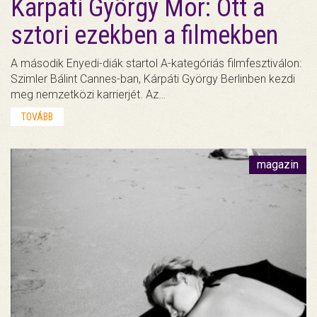
Kárpáti György Mór: Ott a
sztori ezekben a filmekben
A második Enyedi-diák startol A-kategóriás filmfesztiválon:
Szimler Bálint Cannes-ban, Kárpáti György Berlinben kezdi
meg nemzetközi karrierjét. Az…
TOVÁBB
magazin