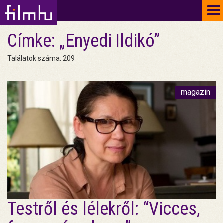
To
na
Címke: „Enyedi Ildikó”
Találatok száma: 209
magazin
Testről és lélekről: “Vicces,