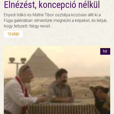
Elnézést, koncepció nélkül
Enyedi Ildikó és Máthé Tibor osztálya közösen állít ki a
Fúga galériában: elmentünk megnézni a képeket, és leírjuk,
hogy tetszett. Négy nevet…
TOVÁBB
hír