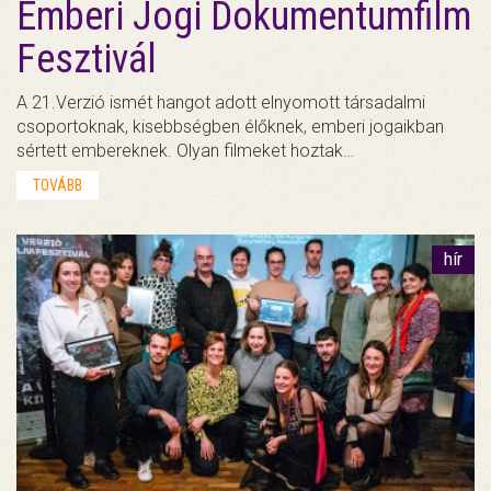
Emberi Jogi Dokumentumfilm
Fesztivál
A 21.Verzió ismét hangot adott elnyomott társadalmi
csoportoknak, kisebbségben élőknek, emberi jogaikban
sértett embereknek. Olyan filmeket hoztak…
TOVÁBB
hír