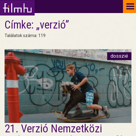
To
na
Címke: „verzió”
Találatok száma: 119
dosszié
21. Verzió Nemzetközi