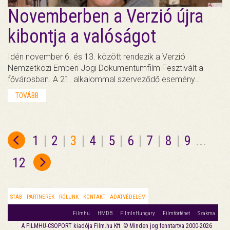
Novemberben a Verzió újra
kibontja a valóságot
Idén november 6. és 13. között rendezik a Verzió
Nemzetközi Emberi Jogi Dokumentumfilm Fesztivált a
fővárosban. A 21. alkalommal szerveződő esemény…
TOVÁBB
1
|
2
|
3
|
4
|
5
|
6
|
7
|
8
|
9
...
12
STÁB
PARTNEREK
RÓLUNK
KONTAKT
ADATVÉDELEM
Filmhu
HMDB
FilmInHungary
Filmtörténet
Szakma
A FILMHU-CSOPORT kiadója Film.hu Kft. © Minden jog fenntartva 2000-2026