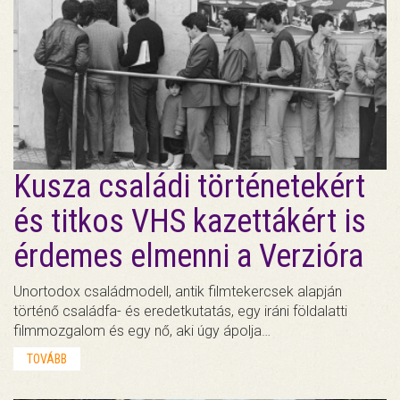
Kusza családi történetekért
és titkos VHS kazettákért is
érdemes elmenni a Verzióra
Unortodox családmodell, antik filmtekercsek alapján
történő családfa- és eredetkutatás, egy iráni földalatti
filmmozgalom és egy nő, aki úgy ápolja…
TOVÁBB