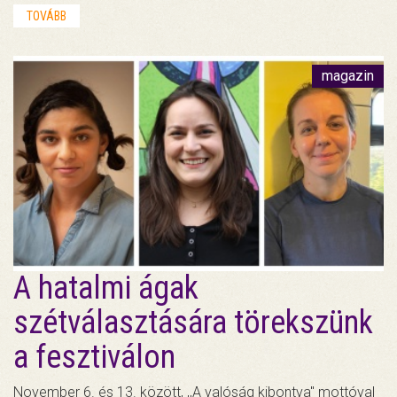
TOVÁBB
magazin
A hatalmi ágak
szétválasztására törekszünk
a fesztiválon
November 6. és 13. között, ,,A valóság kibontva" mottóval