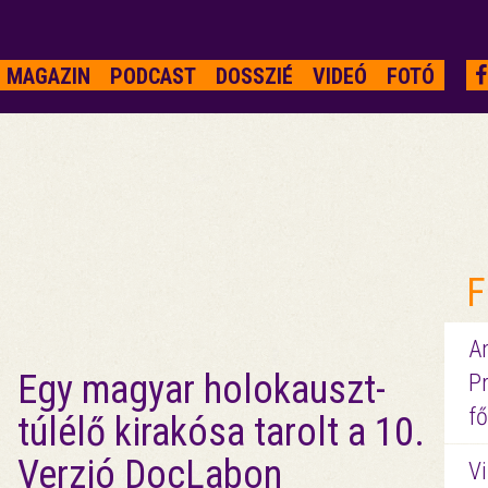
MAGAZIN
PODCAST
DOSSZIÉ
VIDEÓ
FOTÓ
F
A
Egy magyar holokauszt-
P
fő
túlélő kirakósa tarolt a 10.
Verzió DocLabon
Vi