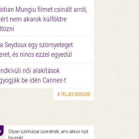
istian Mungiu filmet csinált arról,
ért nem akarok külföldre
ltözni
a Seydoux egy szörnyeteget
eret, és nincs ezzel egyedül
ndkívüli női alakítások
gyogják be idén Cannes-t
A TELJES DOSSZIÉ
Olyan színházat szeretnék, ami akkor nyit
ha esik!