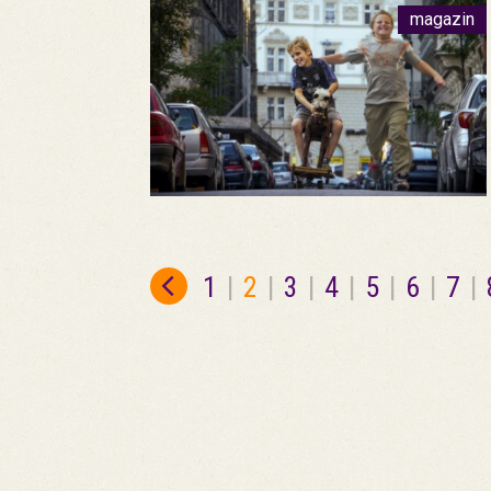
magazin
1
|
2
|
3
|
4
|
5
|
6
|
7
|