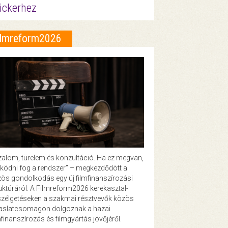
ickerhez
ilmreform2026
zalom, türelem és konzultáció. Ha ez megvan,
ödni fog a rendszer” – megkezdődött a
ös gondolkodás egy új filmfinanszírozási
uktúráról. A Filmreform2026 kerekasztal-
zélgetéseken a szakmai résztvevők közös
vaslatcsomagon dolgoznak a hazai
mfinanszírozás és filmgyártás jövőjéről.