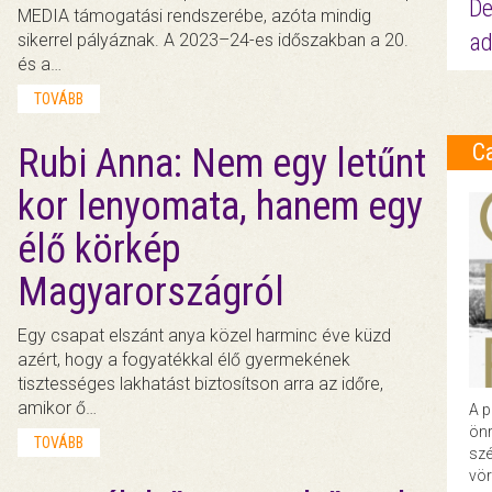
De
MEDIA támogatási rendszerébe, azóta mindig
ad
sikerrel pályáznak. A 2023–24-es időszakban a 20.
és a…
TOVÁBB
C
Rubi Anna: Nem egy letűnt
kor lenyomata, hanem egy
élő körkép
Magyarországról
Egy csapat elszánt anya közel harminc éve küzd
azért, hogy a fogyatékkal élő gyermekének
tisztességes lakhatást biztosítson arra az időre,
amikor ő…
A p
önr
TOVÁBB
szé
vör