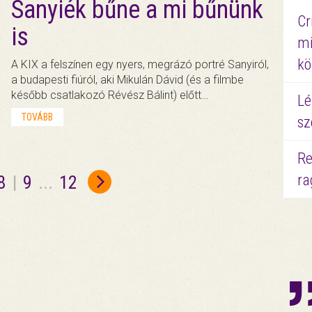
Sanyiék bűne a mi bűnünk
Cr
is
mi
kö
A KIX a felszínen egy nyers, megrázó portré Sanyiról,
a budapesti fiúról, aki Mikulán Dávid (és a filmbe
később csatlakozó Révész Bálint) előtt…
Lé
TOVÁBB
sz
Re
ra
8
|
9
...
12