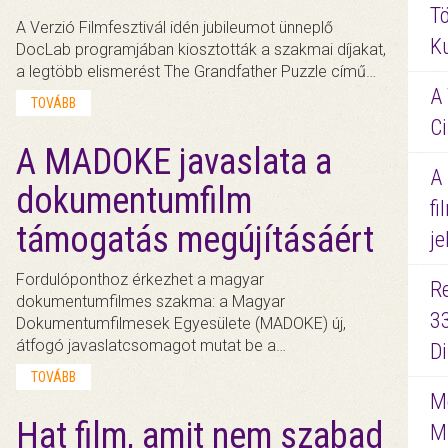
Tö
A Verzió Filmfesztivál idén jubileumot ünneplő
K
DocLab programjában kiosztották a szakmai díjakat,
a legtöbb elismerést The Grandfather Puzzle című…
A 
TOVÁBB
Ci
A MADOKE javaslata a
A
dokumentumfilm
fi
támogatás megújításáért
je
Fordulóponthoz érkezhet a magyar
R
dokumentumfilmes szakma: a Magyar
3
Dokumentumfilmesek Egyesülete (MADOKE) új,
átfogó javaslatcsomagot mutat be a…
D
TOVÁBB
Me
Hat film, amit nem szabad
M