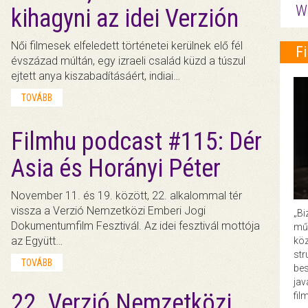
W
kihagyni az idei Verzión
Női filmesek elfeledett történetei kerülnek elő fél
F
évszázad múltán, egy izraeli család küzd a túszul
ejtett anya kiszabadításáért, indiai…
TOVÁBB
Filmhu podcast #115: Dér
Asia és Horányi Péter
November 11. és 19. között, 22. alkalommal tér
vissza a Verzió Nemzetközi Emberi Jogi
„Bi
Dokumentumfilm Fesztivál. Az idei fesztivál mottója
műk
az Együtt…
köz
str
TOVÁBB
bes
ja
22. Verzió Nemzetközi
fil