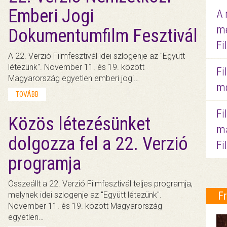
Emberi Jogi
A 
me
Dokumentumfilm Fesztivál
Fi
A 22. Verzió Filmfesztivál idei szlogenje az "Együtt
létezünk". November 11. és 19. között
Fi
Magyarország egyetlen emberi jogi…
mo
TOVÁBB
Fi
Közös létezésünket
ma
dolgozza fel a 22. Verzió
Fi
programja
Összeállt a 22. Verzió Filmfesztivál teljes programja,
F
melynek idei szlogenje az "Együtt létezünk".
November 11. és 19. között Magyarország
egyetlen…