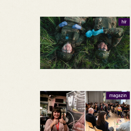
hír
magazin