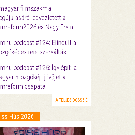
magyar filmszakma
gújulásáról egyeztetett a
lmreform2026 és Nagy Ervin
lmhu podcast #124: Elindult a
zgóképes rendszerváltás
lmhu podcast #125: Így építi a
gyar mozgókép jövőjét a
lmreform csapata
A TELJES DOSSZIÉ
riss Hús 2026