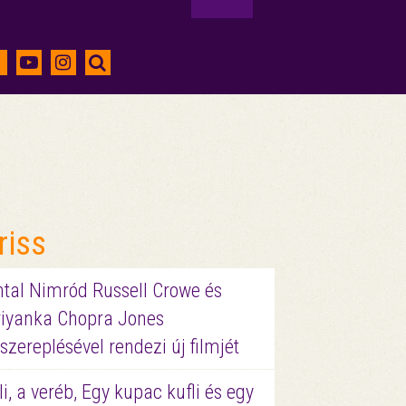
riss
ntal Nimród Russell Crowe és
riyanka Chopra Jones
szereplésével rendezi új filmjét
li, a veréb, Egy kupac kufli és egy