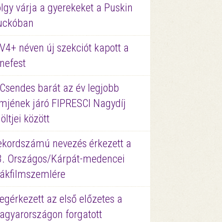
lgy várja a gyerekeket a Puskin
uckóban
V4+ néven új szekciót kapott a
nefest
 Csendes barát az év legjobb
lmjének járó FIPRESCI Nagydíj
löltjei között
ekordszámú nevezés érkezett a
3. Országos/Kárpát-medencei
iákfilmszemlére
gérkezett az első előzetes a
agyarországon forgatott