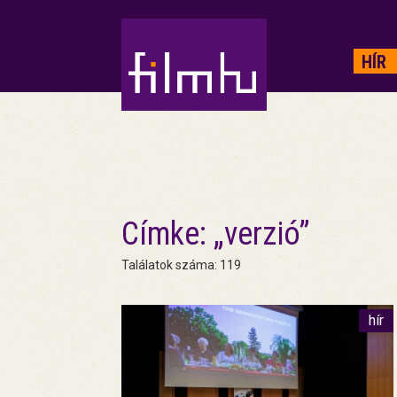
HIRDETÉS
HÍR
Címke: „verzió”
Találatok száma: 119
hír