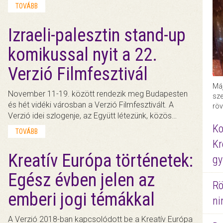
TOVÁBB
Izraeli-palesztin stand-up
komikussal nyit a 22.
Verzió Filmfesztivál
Máj
November 11-19. között rendezik meg Budapesten
sze
és hét vidéki városban a Verzió Filmfesztivált. A
röv
Verzió idei szlogenje, az Együtt létezünk, közös…
Ko
TOVÁBB
Kr
Kreatív Európa történetek:
gy
Egész évben jelen az
Rö
emberi jogi témákkal
ni
A Verzió 2018-ban kapcsolódott be a Kreatív Európa