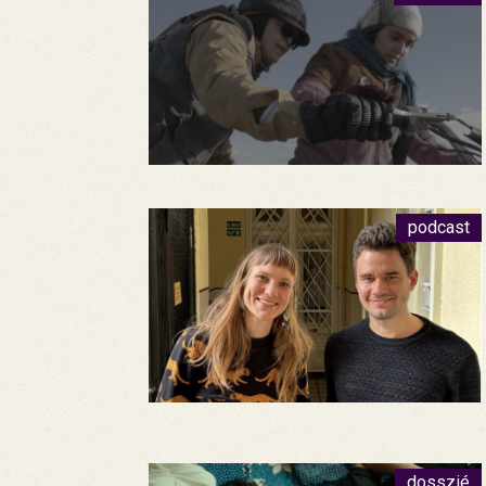
podcast
dosszié