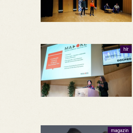
hír
magazin