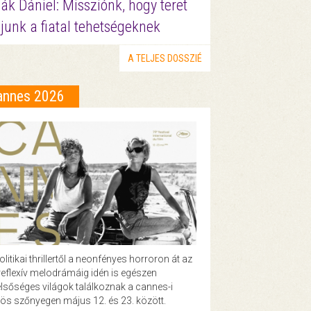
ák Dániel: Missziónk, hogy teret
junk a fiatal tehetségeknek
A TELJES DOSSZIÉ
annes 2026
olitikai thrillertől a neonfényes horroron át az
eflexív melodrámáig idén is egészen
lsőséges világok találkoznak a cannes-i
ös szőnyegen május 12. és 23. között.