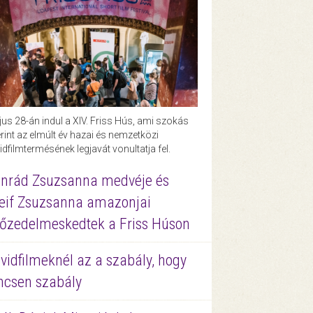
us 28-án indul a XIV. Friss Hús, ami szokás
rint az elmúlt év hazai és nemzetközi
idfilmtermésének legjavát vonultatja fel.
nrád Zsuzsanna medvéje és
eif Zsuzsanna amazonjai
őzedelmeskedtek a Friss Húson
vidfilmeknél az a szabály, hogy
ncsen szabály