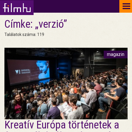
To
na
Címke: „verzió”
Találatok száma: 119
magazin
Kreatív Európa történetek a