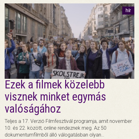
hír
Ezek a filmek közelebb
visznek minket egymás
valóságához
Teljes a 17. Verzió Filmfesztivál programja, amit november
10. és 22. között, online rendeznek meg. Az 50
dokumentumfilmből álló válogatásban olyan…