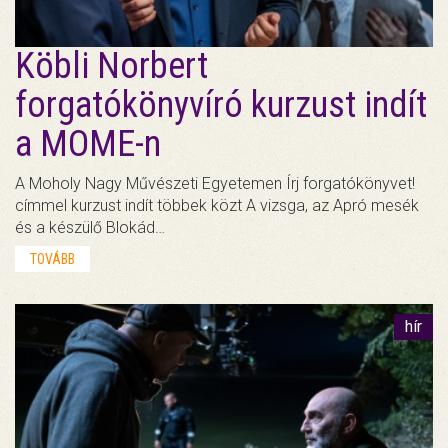
Köbli Norbert
forgatókönyvíró kurzust indít
a MOME-n
A Moholy Nagy Művészeti Egyetemen Írj forgatókönyvet!
címmel kurzust indít többek közt A vizsga, az Apró mesék
és a készülő Blokád…
TOVÁBB
hír