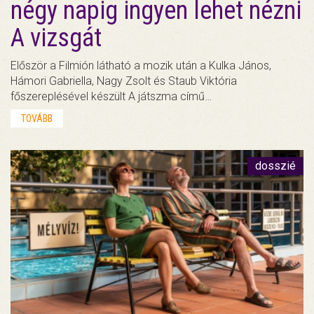
négy napig ingyen lehet nézni
A vizsgát
Először a Filmión látható a mozik után a Kulka János,
Hámori Gabriella, Nagy Zsolt és Staub Viktória
főszereplésével készült A játszma című…
TOVÁBB
dosszié