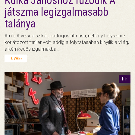
Kulka Jánoshoz fűződik A
játszma legizgalmasabb
talánya
Amíg A vizsga szikár, pattogós ritmusú, néhány helyszínre
korlátozott thriller volt, addig a folytatásában kinyílik a világ,
a kémkedős izgalmakba…
TOVÁBB
hír