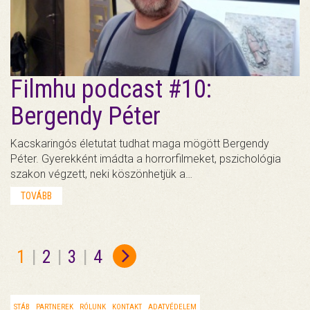
Filmhu podcast #10:
Bergendy Péter
Kacskaringós életutat tudhat maga mögött Bergendy
Péter. Gyerekként imádta a horrorfilmeket, pszichológia
szakon végzett, neki köszönhetjük a…
TOVÁBB
1
|
2
|
3
|
4
STÁB
PARTNEREK
RÓLUNK
KONTAKT
ADATVÉDELEM