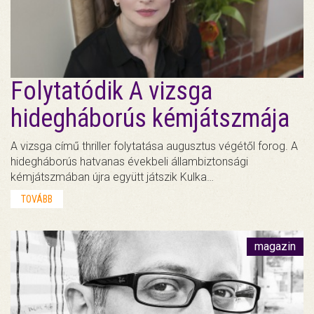
Folytatódik A vizsga
hidegháborús kémjátszmája
A vizsga című thriller folytatása augusztus végétől forog. A
hidegháborús hatvanas évekbeli állambiztonsági
kémjátszmában újra együtt játszik Kulka…
TOVÁBB
magazin