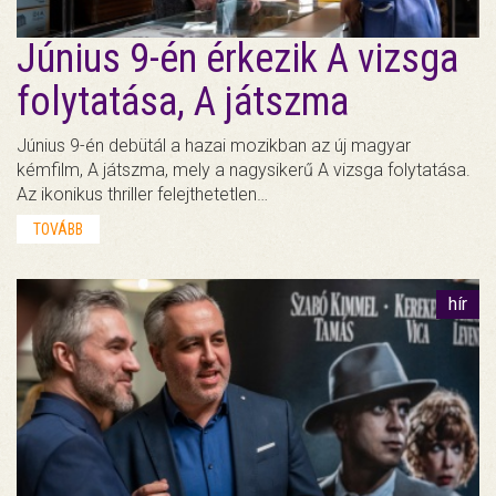
Június 9-én érkezik A vizsga
folytatása, A játszma
Június 9-én debütál a hazai mozikban az új magyar
kémfilm, A játszma, mely a nagysikerű A vizsga folytatása.
Az ikonikus thriller felejthetetlen…
TOVÁBB
hír