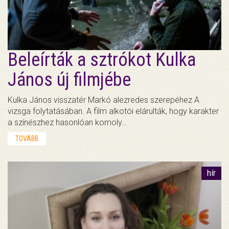
Beleírták a sztrókot Kulka
János új filmjébe
Kulka János visszatér Markó alezredes szerepéhez A
vizsga folytatásában. A film alkotói elárulták, hogy karakter
a színészhez hasonlóan komoly…
TOVÁBB
hír