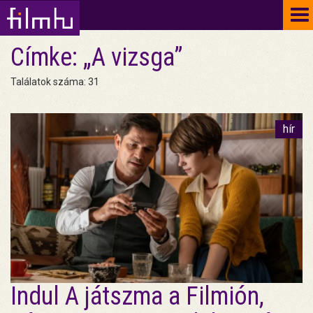
To
na
Címke: „A vizsga”
Találatok száma: 31
hír
Indul A játszma a Filmión,