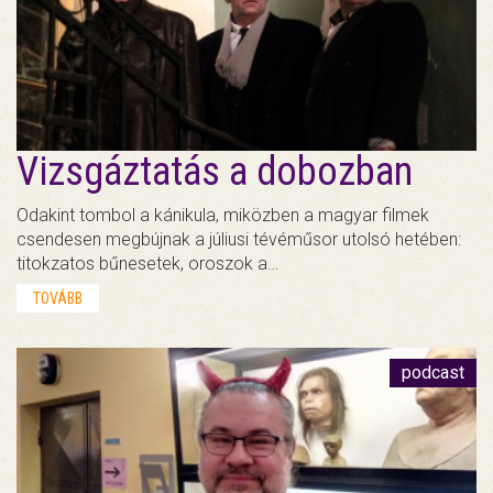
Vizsgáztatás a dobozban
Odakint tombol a kánikula, miközben a magyar filmek
csendesen megbújnak a júliusi tévéműsor utolsó hetében:
titokzatos bűnesetek, oroszok a…
TOVÁBB
podcast