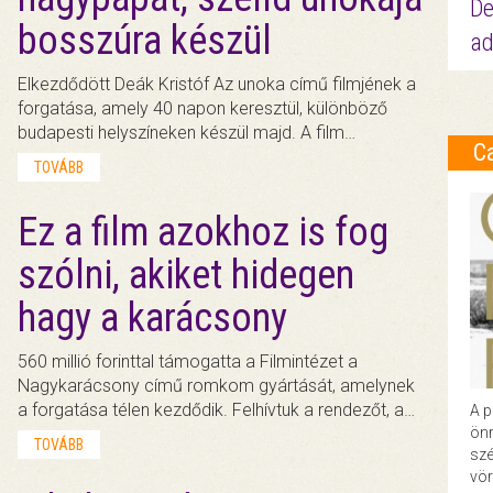
De
bosszúra készül
ad
Elkezdődött Deák Kristóf Az unoka című filmjének a
forgatása, amely 40 napon keresztül, különböző
budapesti helyszíneken készül majd. A film…
C
TOVÁBB
Ez a film azokhoz is fog
szólni, akiket hidegen
hagy a karácsony
560 millió forinttal támogatta a Filmintézet a
Nagykarácsony című romkom gyártását, amelynek
a forgatása télen kezdődik. Felhívtuk a rendezőt, a…
A p
önr
TOVÁBB
szé
vör