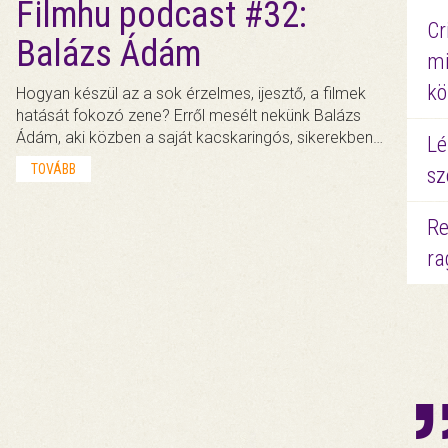
Filmhu podcast #32:
Cr
Balázs Ádám
mi
kö
Hogyan készül az a sok érzelmes, ijesztő, a filmek
hatását fokozó zene? Erről mesélt nekünk Balázs
Ádám, aki közben a saját kacskaringós, sikerekben…
Lé
TOVÁBB
sz
Re
ra