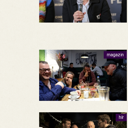
magazin
hír