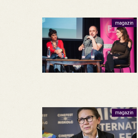
magazin
magazin