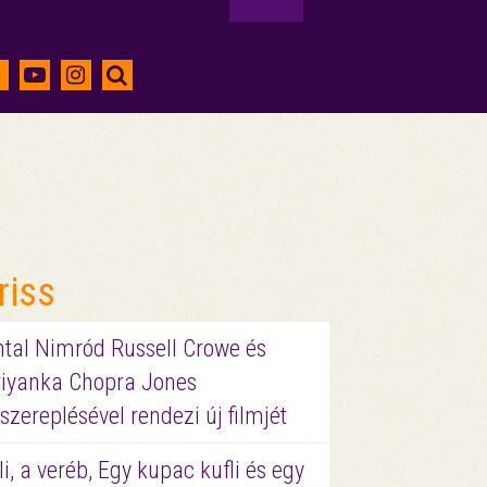
riss
ntal Nimród Russell Crowe és
riyanka Chopra Jones
szereplésével rendezi új filmjét
li, a veréb, Egy kupac kufli és egy