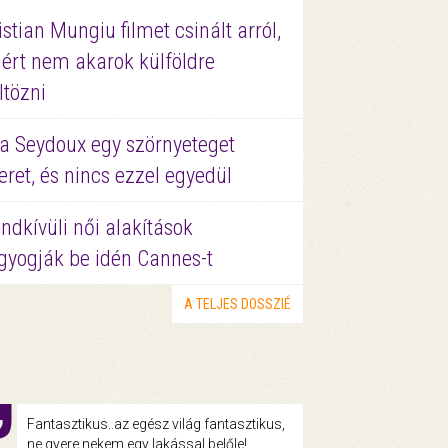
istian Mungiu filmet csinált arról,
ért nem akarok külföldre
ltözni
a Seydoux egy szörnyeteget
eret, és nincs ezzel egyedül
ndkívüli női alakítások
gyogják be idén Cannes-t
A TELJES DOSSZIÉ
Fantasztikus..az egész világ fantasztikus,
ne gyere nekem egy lakással belőle!