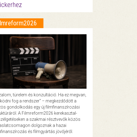
ickerhez
ilmreform2026
zalom, türelem és konzultáció. Ha ez megvan,
ödni fog a rendszer” – megkezdődött a
ös gondolkodás egy új filmfinanszírozási
uktúráról. A Filmreform2026 kerekasztal-
zélgetéseken a szakmai résztvevők közös
vaslatcsomagon dolgoznak a hazai
mfinanszírozás és filmgyártás jövőjéről.