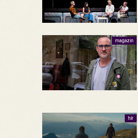
magazin
hír