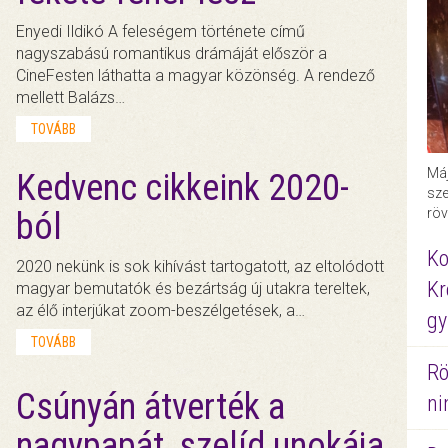
Enyedi Ildikó A feleségem története című
nagyszabású romantikus drámáját először a
CineFesten láthatta a magyar közönség. A rendező
mellett Balázs…
TOVÁBB
Máj
Kedvenc cikkeink 2020-
sze
röv
ból
Ko
2020 nekünk is sok kihívást tartogatott, az eltolódott
Kr
magyar bemutatók és bezártság új utakra tereltek,
az élő interjúkat zoom-beszélgetések, a…
gy
TOVÁBB
Rö
Csúnyán átverték a
ni
nagypapát, szelíd unokája