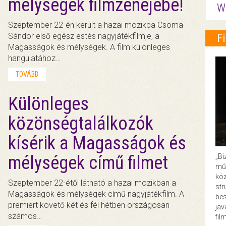
mélységek filmzenéjébe!
W
Szeptember 22-én került a hazai mozikba Csoma
Sándor első egész estés nagyjátékfilmje, a
F
Magasságok és mélységek. A film különleges
hangulatához…
TOVÁBB
Különleges
közönségtalálkozók
kísérik a Magasságok és
„Bi
mélységek című filmet
műk
köz
Szeptember 22-étől látható a hazai mozikban a
str
Magasságok és mélységek című nagyjátékfilm. A
bes
premiert követő két és fél hétben országosan
ja
számos…
fil