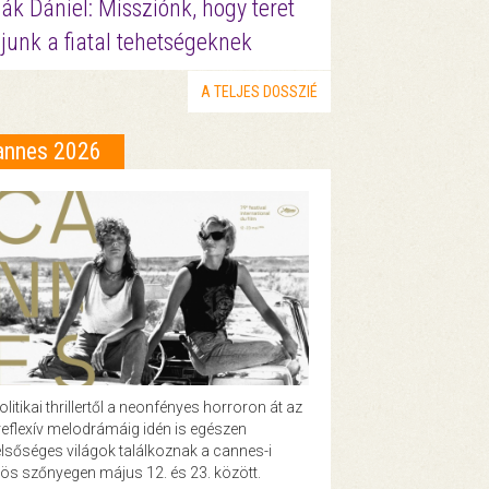
ák Dániel: Missziónk, hogy teret
junk a fiatal tehetségeknek
A TELJES DOSSZIÉ
annes 2026
olitikai thrillertől a neonfényes horroron át az
eflexív melodrámáig idén is egészen
lsőséges világok találkoznak a cannes-i
ös szőnyegen május 12. és 23. között.