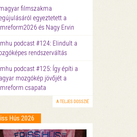
magyar filmszakma
gújulásáról egyeztetett a
lmreform2026 és Nagy Ervin
lmhu podcast #124: Elindult a
zgóképes rendszerváltás
lmhu podcast #125: Így építi a
gyar mozgókép jövőjét a
lmreform csapata
A TELJES DOSSZIÉ
riss Hús 2026