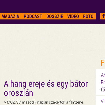
MAGAZIN
PODCAST
DOSSZIÉ
VIDEÓ
FOTÓ
”
F
A
A hang ereje és egy bátor
P
fő
oroszlán
Vi
A MOZ.GO második napján szakértők a filmzene