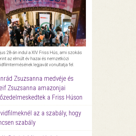
us 28-án indul a XIV. Friss Hús, ami szokás
rint az elmúlt év hazai és nemzetközi
idfilmtermésének legjavát vonultatja fel.
nrád Zsuzsanna medvéje és
eif Zsuzsanna amazonjai
őzedelmeskedtek a Friss Húson
vidfilmeknél az a szabály, hogy
ncsen szabály