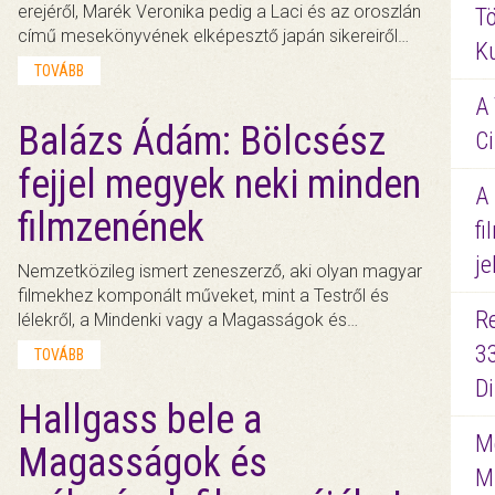
erejéről, Marék Veronika pedig a Laci és az oroszlán
Tö
című mesekönyvének elképesztő japán sikereiről…
K
TOVÁBB
A 
Balázs Ádám: Bölcsész
Ci
fejjel megyek neki minden
A
filmzenének
fi
je
Nemzetközileg ismert zeneszerző, aki olyan magyar
filmekhez komponált műveket, mint a Testről és
R
lélekről, a Mindenki vagy a Magasságok és…
3
TOVÁBB
D
Hallgass bele a
Me
Magasságok és
M