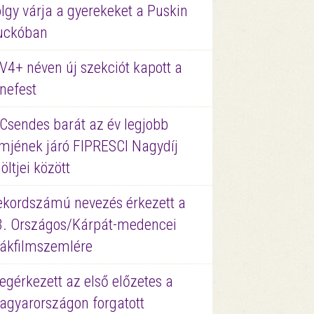
lgy várja a gyerekeket a Puskin
uckóban
V4+ néven új szekciót kapott a
nefest
 Csendes barát az év legjobb
lmjének járó FIPRESCI Nagydíj
löltjei között
ekordszámú nevezés érkezett a
3. Országos/Kárpát-medencei
iákfilmszemlére
gérkezett az első előzetes a
agyarországon forgatott