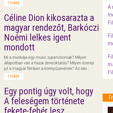
TOVÁBB
A 
me
Céline Dion kikosarazta a
Fi
magyar rendezőt, Barkóczi
Noémi lelkes igent
Fi
mo
mondott
Fi
Mi a munkája egy music supervisornak? Milyen
állapotban van a hazai zeneoktatás? Milyen szerep
ma
jut a magyar filmben a könnyűzenének? Az idei…
Fi
TOVÁBB
Egy pontig úgy volt, hogy
F
A feleségem története
fekete-fehér lesz