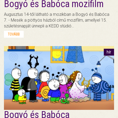
Bogyó és Babóca mozifilm
Augusztus 14-től látható a mozikban a Bogyó és Babóca
7. - Mesék a pöttyös házból című mozifilm, amellyel 15.
születésnapját ünnepli a KEDD stúdió…
TOVÁBB
hír
Bogyó és Babóca