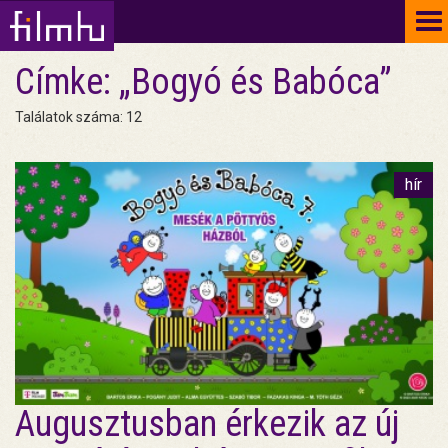
To
na
Címke: „Bogyó és Babóca”
Találatok száma: 12
hír
Augusztusban érkezik az új