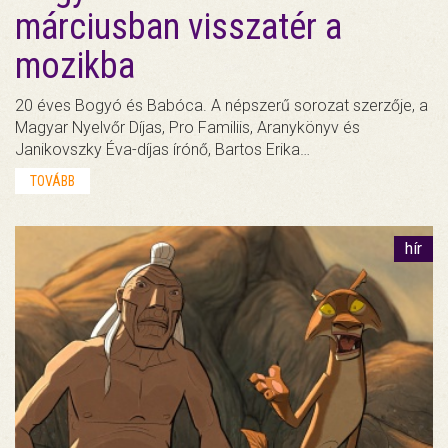
márciusban visszatér a
mozikba
20 éves Bogyó és Babóca. A népszerű sorozat szerzője, a
Magyar Nyelvőr Díjas, Pro Familiis, Aranykönyv és
Janikovszky Éva-díjas írónő, Bartos Erika…
TOVÁBB
hír