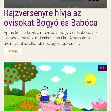
Rajzversenyre hívja az
ovisokat Bogyó és Babóca
Április 6-án érkezik a mozikba a Bogyó és Babóca 5. -
Hónapok meséi című animációs film. A bemutató
alkalmából az alkotók országos rajzversenyt…
TOVÁBB
hír