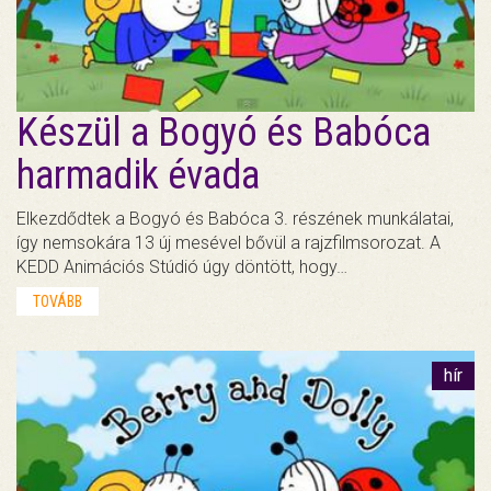
Készül a Bogyó és Babóca
harmadik évada
Elkezdődtek a Bogyó és Babóca 3. részének munkálatai,
így nemsokára 13 új mesével bővül a rajzfilmsorozat. A
KEDD Animációs Stúdió úgy döntött, hogy…
TOVÁBB
hír