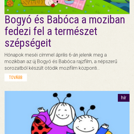
Bogyó és Babóca a moziban
fedezi fel a természet
szépségeit
Hónapok meséi címmel április 6-án jelenik meg a
mozikban az új Bogyó és Babóca rajzfilm, a népszerű
sorozatból készült ötödik mozifilm központi…
TOVÁBB
hír