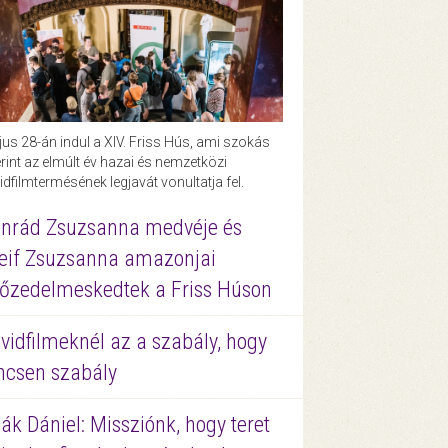
us 28-án indul a XIV. Friss Hús, ami szokás
rint az elmúlt év hazai és nemzetközi
idfilmtermésének legjavát vonultatja fel.
nrád Zsuzsanna medvéje és
eif Zsuzsanna amazonjai
őzedelmeskedtek a Friss Húson
vidfilmeknél az a szabály, hogy
ncsen szabály
ák Dániel: Missziónk, hogy teret