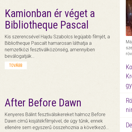
Kamionban ér véget a
Bibliotheque Pascal
Kis szerencsével Hajdu Szabolcs legújabb filmjét, a
Máj
Bibliotheque Pascalt hamarosan láthatja a
sze
nemzetközi fesztiválközönség, amennyiben
röv
beválogatják…
TOVÁBB
Ko
Kr
gy
After Before Dawn
Rö
ni
Kenyeres Bálint fesztiválsikereket halmoz Before
Dawn című kisjátékfilmjével, de úgy tűnik, ennek
De
ellenére sem egyszerű összehoznia a következő…