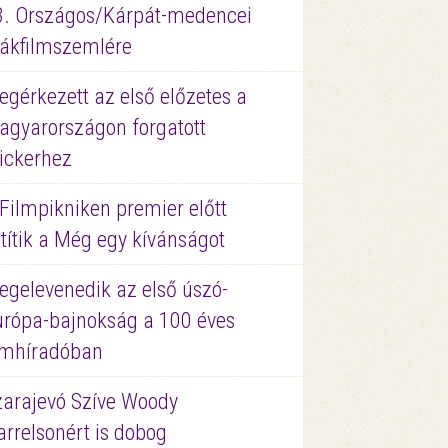
3. Országos/Kárpát-medencei
iákfilmszemlére
gérkezett az első előzetes a
agyarországon forgatott
ickerhez
Filmpikniken premier előtt
títik a Még egy kívánságot
egelevenedik az első úszó-
urópa-bajnokság a 100 éves
ilmhíradóban
zarajevó Szíve Woody
rrelsonért is dobog