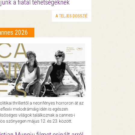
junk a fiatal tehetségeknek
A TELJES DOSSZIÉ
annes 2026
olitikai thrillertől a neonfényes horroron át az
eflexív melodrámáig idén is egészen
lsőséges világok találkoznak a cannes-i
ös szőnyegen május 12. és 23. között.
istian Mungiu filmet csinált arról,