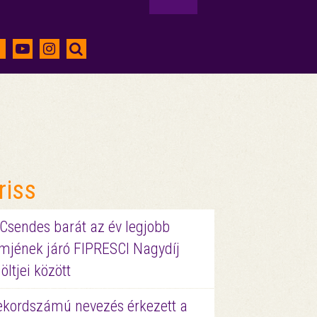
riss
 Csendes barát az év legjobb
lmjének járó FIPRESCI Nagydíj
löltjei között
ekordszámú nevezés érkezett a