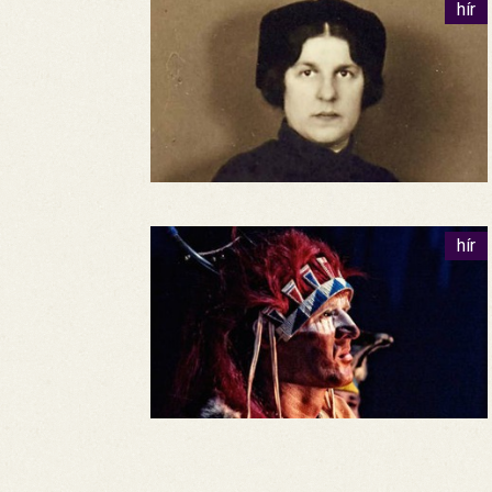
hír
hír