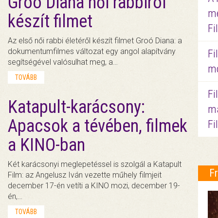
Groó Diana női rabbiról
me
készít filmet
Fi
Az első női rabbi életéről készít filmet Groó Diana: a
dokumentumfilmes változat egy angol alapítvány
Fi
segítségével valósulhat meg, a…
mo
TOVÁBB
Fi
Katapult-karácsony:
ma
Apacsok a tévében, filmek
Fi
a KINO-ban
Két karácsonyi meglepetéssel is szolgál a Katapult
F
Film: az Angelusz Iván vezette műhely filmjeit
december 17-én vetíti a KINO mozi, december 19-
én,…
TOVÁBB