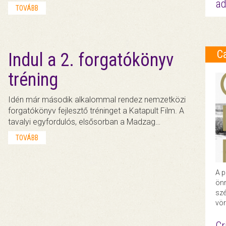
ad
TOVÁBB
C
Indul a 2. forgatókönyv
tréning
Idén már második alkalommal rendez nemzetközi
forgatókönyv fejlesztő tréninget a Katapult Film. A
tavalyi egyfordulós, elsősorban a Madzag…
TOVÁBB
A p
önr
szé
vör
Cr