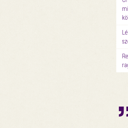
mi
kö
Lé
sz
Re
ra