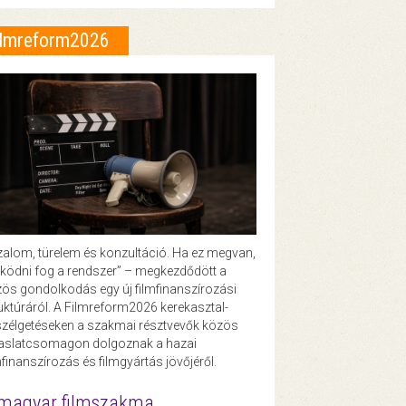
ilmreform2026
zalom, türelem és konzultáció. Ha ez megvan,
ödni fog a rendszer” – megkezdődött a
ös gondolkodás egy új filmfinanszírozási
uktúráról. A Filmreform2026 kerekasztal-
zélgetéseken a szakmai résztvevők közös
vaslatcsomagon dolgoznak a hazai
mfinanszírozás és filmgyártás jövőjéről.
magyar filmszakma