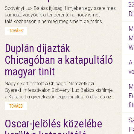
3
Szövényi-Lux Balázs ifjúsági filmjében egy szerelmes
D
kamasz vágyódik a tengerentúlra, hogy ismét
találkozhasson a nemrég megismert, de máris…
Me
TOVÁBB
M
Duplán díjazták
W
Chicagóban a katapultáló
A 
magyar tinit
ve
Nagy sikert aratott a Chicagói Nemzetközi
M
Gyerekfilmfesztiválon Szövényi-Lux Balázs kisfilmje,
E
a Katapult a gyerekzsűri legjobbnak járó díját és az…
f
TOVÁBB
S
Oscar-jelölés közelébe
Ha