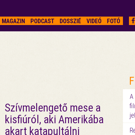
MAGAZIN
PODCAST
DOSSZIÉ
VIDEÓ
FOTÓ
F
A
Szívmelengető mese a
fi
je
kisfiúról, aki Amerikába
akart katapultálni
R