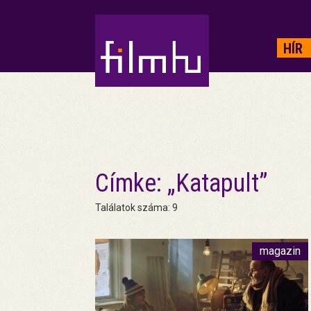
HIRDETÉS
HÍR
Címke: „Katapult”
Találatok száma: 9
magazin