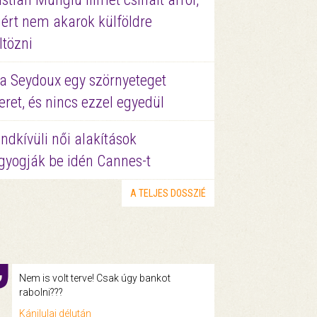
ért nem akarok külföldre
ltözni
a Seydoux egy szörnyeteget
eret, és nincs ezzel egyedül
ndkívüli női alakítások
gyogják be idén Cannes-t
A TELJES DOSSZIÉ
Nem is volt terve! Csak úgy bankot
rabolni???
Kánilulai délután