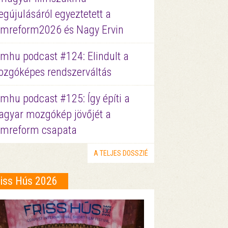
gújulásáról egyeztetett a
lmreform2026 és Nagy Ervin
lmhu podcast #124: Elindult a
zgóképes rendszerváltás
lmhu podcast #125: Így építi a
gyar mozgókép jövőjét a
lmreform csapata
A TELJES DOSSZIÉ
riss Hús 2026