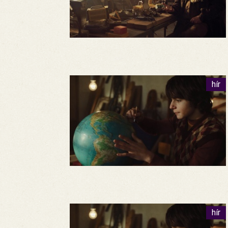
hír
hír