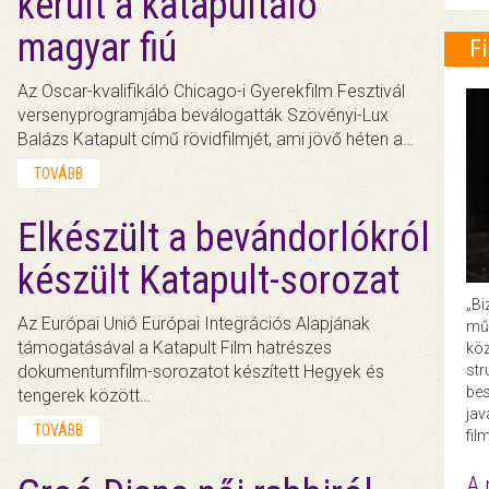
került a katapultáló
magyar fiú
F
Az Oscar-kvalifikáló Chicago-i Gyerekfilm Fesztivál
versenyprogramjába beválogatták Szövényi-Lux
Balázs Katapult című rövidfilmjét, ami jövő héten a…
TOVÁBB
Elkészült a bevándorlókról
készült Katapult-sorozat
„Bi
Az Európai Unió Európai Integrációs Alapjának
műk
támogatásával a Katapult Film hatrészes
köz
str
dokumentumfilm-sorozatot készített Hegyek és
bes
tengerek között…
ja
TOVÁBB
fil
A 