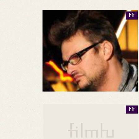
hír
hír