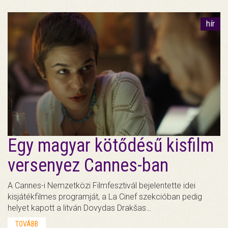
hír
Egy magyar kötődésű kisfilm
versenyez Cannes-ban
A Cannes-i Nemzetközi Filmfesztivál bejelentette idei
kisjátékfilmes programját, a La Cinef szekcióban pedig
helyet kapott a litván Dovydas Drakšas…
TOVÁBB