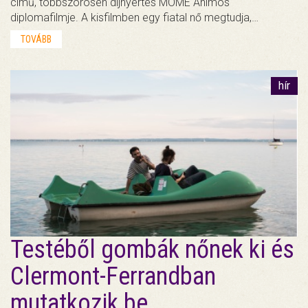
című, többszörösen díjnyertes MOME Animos
diplomafilmje. A kisfilmben egy fiatal nő megtudja,…
TOVÁBB
hír
Testéből gombák nőnek ki és
Clermont-Ferrandban
mutatkozik be