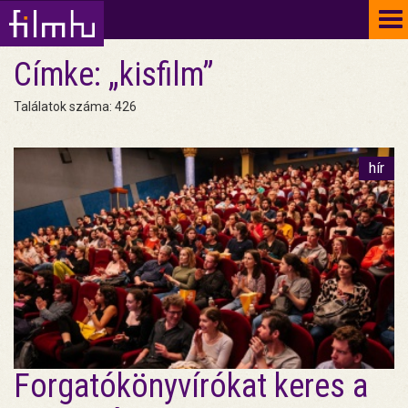
To
na
Címke: „kisfilm”
Találatok száma: 426
hír
Forgatókönyvírókat keres a