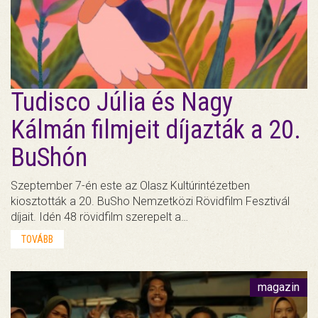
Tudisco Júlia és Nagy
Kálmán filmjeit díjazták a 20.
BuShón
Szeptember 7-én este az Olasz Kultúrintézetben
kiosztották a 20. BuSho Nemzetközi Rövidfilm Fesztivál
díjait. Idén 48 rövidfilm szerepelt a…
TOVÁBB
magazin