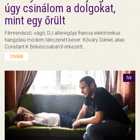
úgy csinálom a dolgokat,
mint egy őrült
Filmrendező, vágó, DJ alteregója francia elektronikus
hangzású modern tánczenét kever. Kőváry Dániel, alias
Constant K Békéscsabáról érkezett…
TOVÁBB
hír