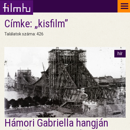
To
na
Címke: „kisfilm”
Találatok száma: 426
hír
Hámori Gabriella hangján