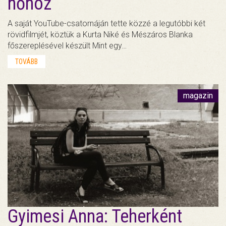
nőhöz
A saját YouTube-csatornáján tette közzé a legutóbbi két
rövidfilmjét, köztük a Kurta Niké és Mészáros Blanka
főszereplésével készült Mint egy…
TOVÁBB
magazin
Gyimesi Anna: Teherként