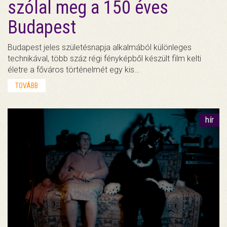
szólal meg a 150 éves
Budapest
Budapest jeles születésnapja alkalmából különleges
technikával, több száz régi fényképből készült film kelti
életre a főváros történelmét egy kis…
TOVÁBB
hír