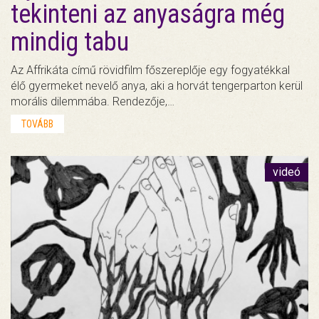
tekinteni az anyaságra még
mindig tabu
Az Affrikáta című rövidfilm főszereplője egy fogyatékkal
élő gyermeket nevelő anya, aki a horvát tengerparton kerül
morális dilemmába. Rendezője,…
TOVÁBB
videó