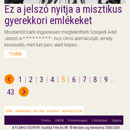
Ez a jelszó nyitja a misztikus
gyerekkori emlékeket
Mostantól bárki ingyenesen megtekintheti Szegedi Adél
Jelszó a * * * * * * * * * - hoz című animációját, amely
kevesebb, mint két perc alatt képes…
TOVÁBB
1
|
2
|
3
|
4
|
5
|
6
|
7
|
8
|
9
...
43
STÁB
PARTNEREK
RÓLUNK
KONTAKT
ADATVÉDELEM
Filmhu
HMDB
FilmInHungary
Filmtörténet
Szakma
A FILMHU-CSOPORT kiadója Film.hu Kft. © Minden jog fenntartva 2000-2026