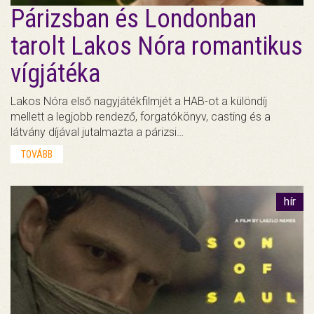
Párizsban és Londonban
tarolt Lakos Nóra romantikus
vígjátéka
Lakos Nóra első nagyjátékfilmjét a HAB-ot a különdíj
mellett a legjobb rendező, forgatókönyv, casting és a
látvány díjával jutalmazta a párizsi…
TOVÁBB
hír