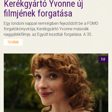
Kerékgyártó Yvonne új
filmjének forgatása
Egy londoni nappal nemrégiben fejeződött be a FOMO
forgatókönyvírója, Kerékgyártó Yvonne második
nagyjátékfilmje, az Együtt kezdtük forgatása. A 35…
TOVÁBB
hír