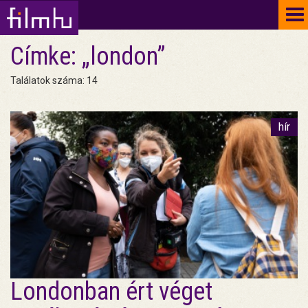
To
na
Címke: „london”
Találatok száma: 14
hír
Londonban ért véget