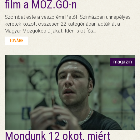
film a MOZ.GO-n
Szombat este a veszprémi Petőfi Színházban ünnepélyes
keretek között összesen 22 kategóriában adták át a
Magyar Mozgókép Díjakat. Idén is öt fős…
TOVÁBB
magazin
Mondunk 12 okot, miért