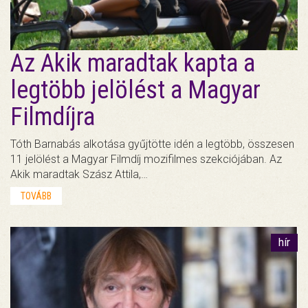
Az Akik maradtak kapta a
legtöbb jelölést a Magyar
Filmdíjra
Tóth Barnabás alkotása gyűjtötte idén a legtöbb, összesen
11 jelölést a Magyar Filmdíj mozifilmes szekciójában. Az
Akik maradtak Szász Attila,…
TOVÁBB
hír