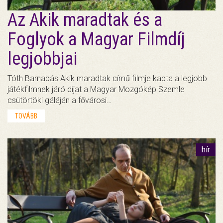
Az Akik maradtak és a
Foglyok a Magyar Filmdíj
legjobbjai
Tóth Barnabás Akik maradtak című filmje kapta a legjobb
játékfilmnek járó díjat a Magyar Mozgókép Szemle
csütörtöki gáláján a fővárosi…
TOVÁBB
hír