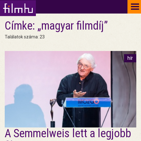
To
na
Címke: „magyar filmdíj”
Találatok száma: 23
hír
A Semmelweis lett a legjobb