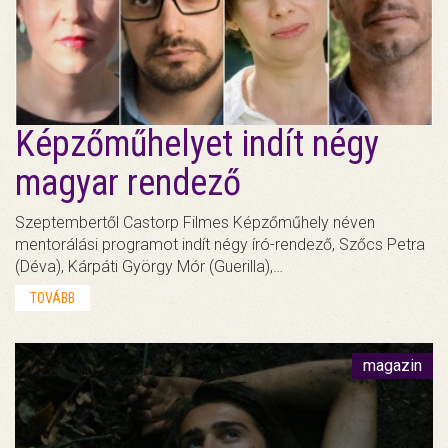
Képzőműhelyet indít négy
magyar rendező
Szeptembertől Castorp Filmes Képzőműhely néven
mentorálási programot indít négy író-rendező, Szőcs Petra
(Déva), Kárpáti György Mór (Guerilla),…
TOVÁBB
magazin