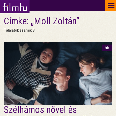
To
na
Címke: „Moll Zoltán”
Találatok száma: 8
hír
Szélhámos nővel és