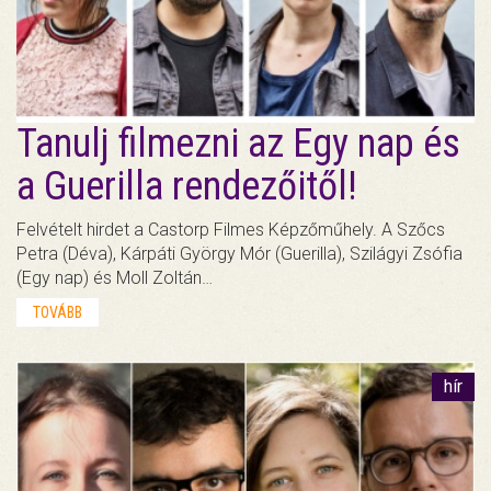
Tanulj filmezni az Egy nap és
a Guerilla rendezőitől!
Felvételt hirdet a Castorp Filmes Képzőműhely. A Szőcs
Petra (Déva), Kárpáti György Mór (Guerilla), Szilágyi Zsófia
(Egy nap) és Moll Zoltán…
TOVÁBB
hír