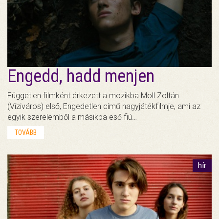
Engedd, hadd menjen
Független filmként érkezett a mozikba Moll Zoltán
(Víziváros) első, Engedetlen című nagyjátékfilmje, ami az
egyik szerelemből a másikba eső fiú…
TOVÁBB
hír