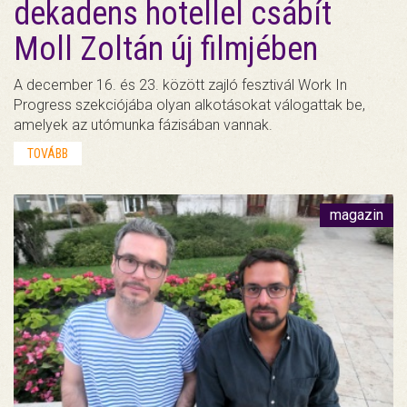
dekadens hotellel csábít
Moll Zoltán új filmjében
A december 16. és 23. között zajló fesztivál Work In
Progress szekciójába olyan alkotásokat válogattak be,
amelyek az utómunka fázisában vannak.
TOVÁBB
magazin