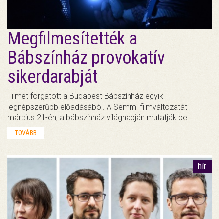
Megfilmesítették a
Bábszínház provokatív
sikerdarabját
Filmet forgatott a Budapest Bábszínház egyik
legnépszerűbb előadásából. A Semmi filmváltozatát
március 21-én, a bábszínház világnapján mutatják be…
TOVÁBB
hír